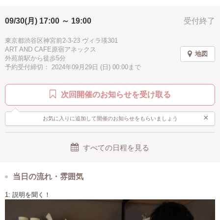
かわいい
ナチュラル
ゴージャス
綺麗
職人技
09/30(月) 17:00 ～ 19:00
受付終了
シンプル
オリジナル
手作り感
男前
かっこいい
アンティーク
レトロ
子供歓迎
東京都渋谷区神宮前2-3-23 ヴィラ瑛301
ART AND CAFE原宿アネックス
地図
親子で参加
男性歓迎
クリスマス
お正月
初詣
外苑前駅から徒歩5分
予約受付締切： 2024年09月29日 (日) 00:00まで
バレンタイン
記念日
秋
冬
春
夏
リース
ツリー
ピンク
グリーン
ホワイト
次回開催のお知らせを受け取る
ゴールド
イェロー
パープル
ブラウン
ブルー
×
お気に入りに追加して開催のお知らせをもらいましょう
水色
ブラック
グレー
アジアン
伝統工芸
北欧
ハワイアン
ヨーロピアン
アメリカン
すべての日程を見る
アフリカン
徒歩5分以内
手ぶらOK
ウェディング
当日の流れ・雰囲気
夏休み
自由研究
ハロウィン
子供向け
ベビー
母の日
ミモザの日
1: 説明を聞く！