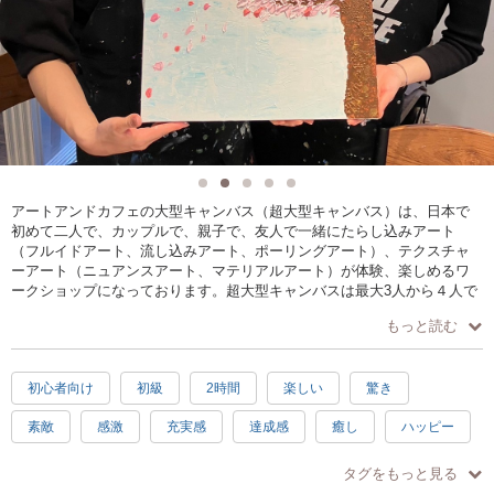
アートアンドカフェの大型キャンバス（超大型キャンバス）は、日本で
初めて二人で、カップルで、親子で、友人で一緒にたらし込みアート
（フルイドアート、流し込みアート、ポーリングアート）、テクスチャ
ーアート（ニュアンスアート、マテリアルアート）が体験、楽しめるワ
ークショップになっております。超大型キャンバスは最大3人から４人で
も体験、楽しめるワークショップなっております。
もっと読む
※その他は通常のアートアンドカフェのたらし込みアート（フルイドア
ート、流し込みアート、ポーリングアート）、テクスチャーアート（ニ
初心者向け
初級
2時間
楽しい
驚き
ュアンスアート、マテリアルアート）と同様になりますので、各イベン
トページをご覧くださいませ。
素敵
感激
充実感
達成感
癒し
ハッピー
日常使い
キッズ
ペット
プレゼント
お手頃
タグをもっと見る