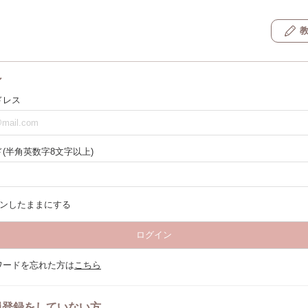
ン
ドレス
(半角英数字8文字以上)
ンしたままにする
ログイン
ワードを忘れた方は
こちら
員登録をしていない方