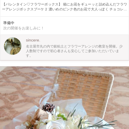
【バレンタイン♡フラワーボックス】 箱にお花をギューッと詰め込んだフラワ
ーアレンジボックスブーケ２ 濃いめのピンク色のお花で大人っぽく チョコレー
トを一緒にアレンジしてもオシャレ フタを開けたときのパートナーさんの驚く
お顔を想像しながら 楽しく作ってみませんか？ 今年は男性からプレゼントして
準備中
サプライズを演出もステキです！ そして そろそろプロポーズ…と考えている方
次の開催をお楽しみに！
お花と一緒に指輪を忍ばせてバレンタインプロポーズ♡はいかがでしょう？ も
ちろん！プレゼントのためでなくご自宅に飾るのも お花で季節を演出したり 最
近落ち込んでるな…という方もお花を飾るとお部屋の空気が変わって 気分も上
sincere.
がりますよ♪ お問い合わせ、お申込みお待ちしています♪
名古屋市丸の内で銀粘土とフラワーアレンジの教室を開催。少
人数制ですので初心者さんも安心してご参加いただいていま
す。