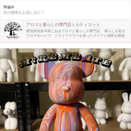
マが表示されます。 https://www.aromakankyo.or.jp/personal/ ↓ 結果から導き出
準備中
されたアロマを体験 ↓ おすすめの精油を組み合わせて、パーソナルアロマフレグ
次の開催をお楽しみに！
ランスを作ります。 ３、【作品の仕様】 パーソナルアロマが決まったら、アロ
マスプレー50mlを作ってでお持ち帰りいただけます。 ４、【ここがオスス
メ！】 アロマテラピー専門店だからこその精油の種類で たくさんの香りを体験
アロマと暮らしの専門店ミルティコット
してアロマ初心者さんでもお気に入りの香りが見つかる！ アロマと一緒にパー
愛知県知多半島にあるアロマと暮らしの専門店。 暮らしを彩る
ソナルカラーと骨格診断も受けられます。 ５、【どんな人が対象？】 ・香りが
アロマやハーブ、ドライフラワーを使ったクラフト体験を開催
好きだけど、アロマって難しそうと思っている方 ・アロマのある生活に憧れて
いる方 ・緑に囲まれた空間で癒されながら体験をしてみたい方 ・予約は個別対
応なので、お一人でも安心してご参加できます ６、【ぜひ知ってほしい！】 知
多半島の入り口にある緑に囲まれた小さな丘の上のアロマテラピー専門店。 ま
るで絵本の中に入ったような空間で天然のアロマテラピーを体験できます。 足
を踏み入れるだけで癒されると評判の秘密にしたい空間をぜひ体験ください。