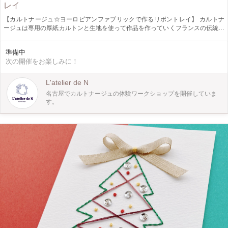
レイ
【カルトナージュ☆ヨーロピアンファブリックで作るリボントレイ】 カルトナ
ージュは専用の厚紙カルトンと生地を使って作品を作っていくフランスの伝統工
芸です。 今回は予めカットされたカルトン(専用紙)と生地(事前にお選び頂きま
す)を使ってリボントレイを１個作ります。 お選びいただく生地は英国Libertyリ
準備中
バティとベルギーLibecoリベコのヨーロピアンファブリックです。 ーーーーー
次の開催をお楽しみに！
ーーーーーーーーーーーーーーー☆ こんな方におすすめのワークショップで
す。 ♡初めてカルトナージュをされる方 ♡Liberty リバティ等ヨーロピアンファ
ブリックがお好きな方 ♡ハンドメイド、クラフト、工作がお好きな方 会場に託
L'atelier de N
児施設がございます。必要な方は事前に直接ご予約していただければ利用出来ま
名古屋でカルトナージュの体験ワークショップを開催していま
す。 初めての方もご経験のある方も楽しめるワークショップです。 是非ご参加
す。
下さい。