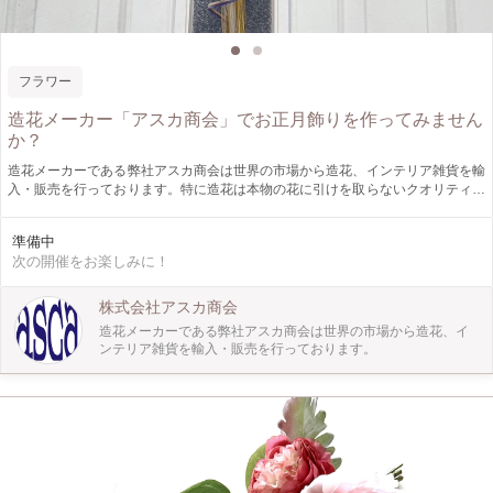
フラワー
造花メーカー「アスカ商会」でお正月飾りを作ってみません
か？
造花メーカーである弊社アスカ商会は世界の市場から造花、インテリア雑貨を輸
入・販売を行っております。特に造花は本物の花に引けを取らないクオリティの
高さと圧倒的な品揃えで業界内での知名度は抜群です。 今回、福嶋先生デザイ
ンのオリジナルお正月飾りのワークショップを開催いたします。 開催概要： し
準備中
め縄の歴史や七五三を尊ぶ文化についてのお話と「叩く(たたく)」「綯う(な
次の開催をお楽しみに！
う)」の体験をしながら福嶋先生デザインのオリジナルお正月飾りを作成しま
す。 開催日：2023年12月15日(金) 開催時間：13時～15時 定員：10名(完全予約
制) 会場：アスカ商会 名古屋ショールーム「アネックス」 参加費：7,000円(税
株式会社アスカ商会
込・材料費込み) 作品サイズ：H70cm×W35cm 講師：しめ飾り作家/フラワーク
造花メーカーである弊社アスカ商会は世界の市場から造花、イ
リエイター福嶋久美子様 申込期限：2023年12月6日(水)18時まで ※期限までに
ンテリア雑貨を輸入・販売を行っております。
定員に満たなかった場合、受付を延長いたします。 福嶋久美子先生のご紹介：
全国の神社、三輪大神神社等のしめ縄を綯う(なう)先生に従事され、兵庫県川西
の秋の稲刈り藁や大阪柏原の青刈りの藁、飯田水引を使用し、日本製、伝統、本
物に拘って今の暮らしに合うしめ飾りを制作されています。