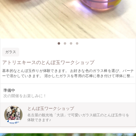
ガラス
アトリエキースのとんぼ玉ワークショップ
基本的なとんぼ玉作りが体験できます。 お好きな色のガラス棒を選び、バーナ
ーで溶かしていきます。 溶かしたガラスを専用の芯棒に巻き付けて球体に整え
ていき、模様を付けて完成です。 体験可能な模様は「ドット」「ライン」「マ
ーブル」の3種類あり、色の組み合わせなど自由に表現できるので、世界に一つ
準備中
だけのガラス玉のアクセサリーを作ることが出来ますよ♪ 完成した作品はネック
次の開催をお楽しみに！
レスまたはストラップに仕立ててお渡しいたします。 体験後はガラスを冷ます
時間に50分から1時間ほどお時間を頂きますので、名古屋の観光名所である大須
観音を散策したり、1階の店舗にてガラス作品をご覧になっていただくのも楽し
とんぼ玉ワークショップ
いですよ(^.^) 講師が補助をして丁寧に教えますので、安心してお越しください。
名古屋の観光地「大須」で可愛いガラス細工のとんぼ玉作りを
楽しいガラス細工体験にしましょう☆ 新型コロナウイルス感染対策もしっかり
体験できます♪
と行っています。 ■料金：2,200円(税込) ■所要時間：お一人様30分程度 ※お
一人ずつの体験となります。 ■定員：3名 ■対象年齢：中学生以上