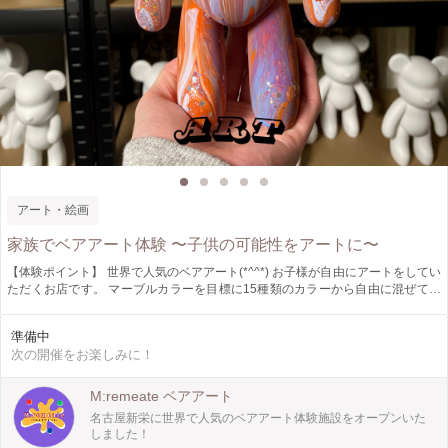
アート・絵画
家族でベアアート体験 〜子供の可能性をアートに〜
【体験ポイント】 世界で人気のベアアート(*^^*) お子様が自由にアートをしてい
ただくお店です。 マーブルカラーを目標に15種類のカラーから自由に混ぜてい
ただきます！ 色は気持ちを表すとされていますのでお子様のお気持ちがアート
になります✨ 【体験内容（流れ）】 ・7種類の中からフィギュアを選択 ・15種
準備中
類のカラーから4カラー前後選択 ・フィギュアにかけていく ・ラメをつける ・1
次の開催をお楽しみに！
週間程度乾燥 ・発送 【フィギュアのサイズ】 23cmのベアをはじめ、ラビット
などもございます。 32cmと一回り大きいものもございますので当日、お好きな
フィギュアを選んでいただけます。 追加体験でミニストラップ（6〜8cm）もご
M:remeate ベアアート
ざいます。 【M:remeateおすすめ】※他店舗だと制限や有料 ・カラー選びは何
名古屋新栄に世界で人気のベアアート体験施設をオープンいた
種類でもOK ・ラメはつけ放題 ・匂いの少ない絵の具を使用 ・プライベート空間
しました！
なので周りの目が気にならない ※お子様が十分にアート性を出していただくた