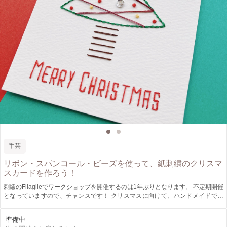
手芸
リボン・スパンコール・ビーズを使って、紙刺繍のクリスマ
スカードを作ろう！
刺繍のFilagileでワークショップを開催するのは1年ぶりとなります。 不定期開催
となっていますので、チャンスです！ クリスマスに向けて、ハンドメイドでカ
ードを作ってみませんか？ 紙刺繍を初めてされる方にもおすすめ！ 紙刺繍と
は、「紙に穴をあけて、糸を通して作品を作る」ことです。 プチプチと穴を開
準備中
けて、糸を通していく感覚にハマるはず☆ 刺繍未経験でも大丈夫です♡ ぜひお