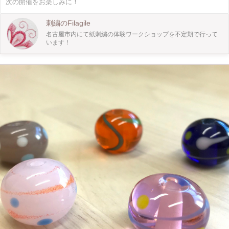
次の開催をお楽しみに！
気軽にご参加くださいね(^^) 【こんな方におすすめ】 ・紙刺繍って初めて聞いた
けど、作ってみたい ・不器用だけど、ハンドメイドに挑戦してみたい ・クリス
マスに向けて、お友達にプレゼントするカードを作ってみたい ・他にはないク
刺繍のFilagile
リスマスカードを作ってみたい ・定期講座に申し込む前に、紙刺繍を体験して
名古屋市内にて紙刺繍の体験ワークショップを不定期で行って
みたい
います！