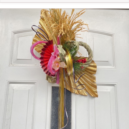
め！ 【どんな人が体験？】 ・幼稚園、保育園の小さなお子様〜小学生の方でも
ご家族で体験可能！ ※ご家族での体験がかなり多いです。 ・簡単なアートなの
で初心者の方でもスタッフが丁寧に製作をお手伝いさせていただきます。 ・ご
家族、ご友人、カップルの方など誰でもご参加いただけます！ 【体験価格（税
込）】 23cm 8,500円 32cm 11,500円 ストラップ 1,500円 カラー剤やラメなど全
て込みとなります。