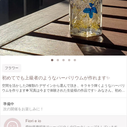
フラワー
初めてでも上級者のようなハーバリウムが作れます✨
空間を活かした2種類の デザインから選んで頂き、キラキラ輝くようなハーバリ
ウムを作ります❁ 写真は今まで体験された生徒様の作品です✨ みなさん、初めて
のハーバリウム体験でしたがとても綺麗に出来上がりました❁ 道具の使い方のコ
ツやお花の入れ方のコツ等、初めてハーバリウムを作る方にも丁寧にご説明しま
準備中
す✨ 今まで、小さなお子様からシニアの方までたくさんの方が体験されているデ
次の開催をお楽しみに！
ザインなので幅広く楽しんでいただけると思います✨ お花の色もたくさん揃って
ますので好きなアイドルやアニメキャラの推しカラーで作るのも楽しいですよ✨
ラッピングもサービスでできますので作ったハーバリウムを大切な人への贈り物
Fiori e io
にしても喜ばれます✨ 私たちのワークショップを通じてハーバリウムを好きにな