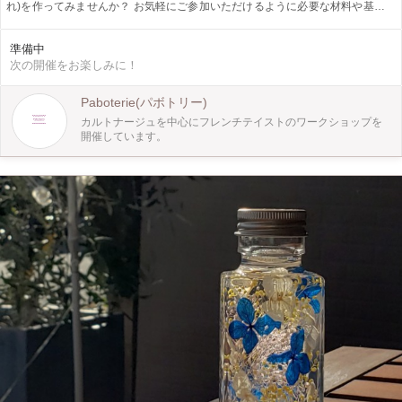
れ)を作ってみませんか？ お気軽にご参加いただけるように必要な材料や基本道
具はご用意しております。 場所は名古屋駅から歩いて5-6分の場所にあるスペー
スで １レッスン最大８名のお教室開催しております (レギュラーレッスンにご参
準備中
加の生徒さんと一緒のお教室となります) レッスンはボンドの塗り方や生地の貼
次の開催をお楽しみに！
り方など カルトナージュの基本からスタートいたします。
Paboterie(パボトリー)
カルトナージュを中心にフレンチテイストのワークショップを
開催しています。