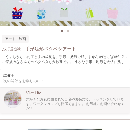
アート・絵画
成長記録 手形足形ペタペタアート
「今」しかないお子さまの成長を、手形・足形で残しませんか꒰ღ˘◡︎˘ற꒱✯︎*･☪︎:.｡
ご家族みなさんでのペタペタも大歓迎です。 小さな手形、足形を大切に残して
いきましょう。 お手伝いをさせていただきます。 可愛い今だけの贈り物として
おじいさま、おばあさまへのプレゼントにも喜ばれます。
準備中
次の開催をお楽しみに！
Vivit Life
大好きなお花に囲まれて自宅や出張にて、レッスンをしていま
す。ワークショップも開催できます。 お気軽にお問い合わせく
ださ