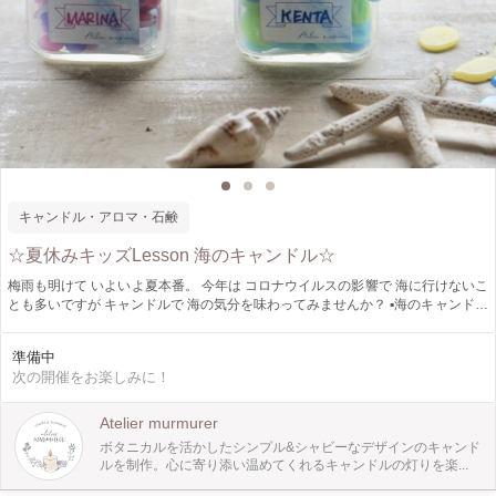
キャンドル・アロマ・石鹸
☆夏休みキッズLesson 海のキャンドル☆
梅雨も明けて いよいよ夏本番。 今年は コロナウイルスの影響で 海に行けないこ
とも多いですが キャンドルで 海の気分を味わってみませんか？ ▪︎海のキャンドル
▪︎ 〜高校生まで ✅ 貝殻や海の生き物を キラキラ光るワックスで作ります。 ✅海
の宝石と呼ばれている シーグラスを 色々な色を混ぜ合わせて とても楽しい方法
準備中
で作ります。 ✅ステキなボトルに 色合いを考えて 詰めていきます。 カラフルに
次の開催をお楽しみに！
しても シックにしても とてもステキ♡ 作った貝や魚をオブジェにして リボンや
紐で結んで 最後は name入りのラベルを 貼って出来上がり❗️ いち早く 海の気分を
味わってください。
Atelier murmurer
ボタニカルを活かしたシンプル&シャビーなデザインのキャンド
ルを制作。心に寄り添い温めてくれるキャンドルの灯りを楽...