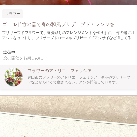
フラワー
ゴールド竹の器で春の和風プリザーブドアレンジを！
プリザーブドフラワーで、春先取りのアレンジメントを作ります。 竹の器にオ
アシスをセットし、プリザーブドローズやプリザーブドアジサイなど挿して作成
していきます 縦長のアレンジメントになります。 幅8x 奥行8 x 高さ25 cm 器や
リボンは和風ですが、洋風なリボンや雰囲気も醸し出した華やか春のアレンジメ
準備中
ントです。 少人数でゆっくり丁寧にお教えしますので、初心者の方も安心して
次の開催をお楽しみに！
ご参加いただけます。 お一人様のご参加も大歓迎です！ プリザーブドローズや
アジサイ、リボンのカラーなどお好きなものを選ぶことができます。 ＊講師に
ついて＊ 結婚式場やお花屋さんでブライダルフラワーやブーケ、アレンジメン
フラワーのアトリエ フェリシア
トに携わった後、教室運営や全国から花のオーダーを受け付けています。
豊田市のフラワーのアトリエ フェリシア。生花やプリザーブ
ドなどかわいくて癒されるレッスンを開催しています。