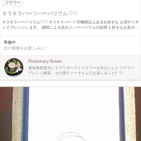
フラワー
キラキラパーツハーバリウム♡♡
キラキラハーバリウム♡♡ キラキラパーツ 50種類以上あるお好きな お花やリボ
ンでアレンジします。 講師による流れとハーバリウムの説明 1.好きなお花やリ
ボンを選びます。 2.配置を決めてボトルに詰めます。 3.専用のオイルを流し込み
ます。 気泡が収まるのを待ってキャップをしっかり閉めます。 4.お茶 菓子でテ
準備中
ィータイムや スポット場所で写真撮り。
次の開催をお楽しみに！
Rosemary flower
愛知県西尾市にてプリザーブドフラワーを中心にしたフラワー
アレンジ教室。その後ティータイムでお楽しみくた(^ ^)