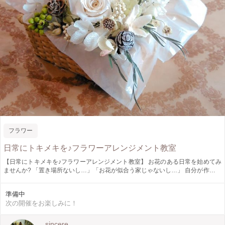
フラワー
日常にトキメキを♪フラワーアレンジメント教室
【日常にトキメキを♪フラワーアレンジメント教室】 お花のある日常を始めてみ
ませんか? 「置き場所ないし…」「お花が似合う家じゃないし…」 自分が作った
お花の置き場所？1番良い場所思いつきませんでしたか？ お花が似合わない？似
合うお花を作るお手伝い致します♪ 初心者さんも大丈夫！少人数で楽しく丁寧に
準備中
お伝えします♪ 今月は、フタ付きのカゴに白とグリーンの爽やかなアレンジメン
次の開催をお楽しみに！
ト。 カゴからあふれるお花のように2020年幸せあふれる年になるよう願いを込
めて♪
sincere.