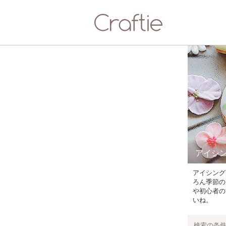
アイシ
アイシング
ろん季節の
や初心者の
いね。
検索の条