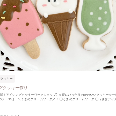
グクッキー
グクッキー作り
イシングクッキーワークショップ】⭐️ 夏にぴったりのかわいいクッキーを一緒に作りませ
…＼くまのクリームソーダ／！ ◯くまのクリームソーダ ◯うさぎアイス ◯星のクッ
めての方も、親子でのご参加も大歓迎です? ひとりでも、お友達とでもお気軽にどうぞ♪ ◇
12時 ◇募集人数◇ 各会6名様 ⁡ ◇参加料金◇ 1980円（税込） ◇持ち物◇ 作