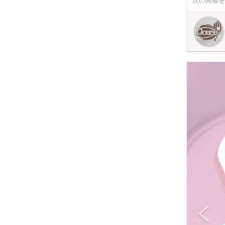
次の開催を
品お持ち帰り用の袋 ⁡◇講師◇ « mijucookie » @icingcookie.miju
庭で生活さ
お気持ちで
い思いより 
害者証明確認の出来る書
ップ参加費を
上記割引は該当分
て頂きます。 ◇場所◇ zakka&hairsalon Douce 店内 ワークショップスペース 江戸川区南篠崎町3-1
SUGAⅡ 1
室 #アイシ