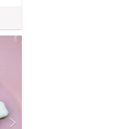
当される方へ
をお届けした
来る書類 障
ます⋆* ☆
シングクッキー教
ッキー