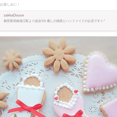
ドリンク付き 3,300円 くま、お花、葉っぱ、モチーフ型 計4枚 ◇製作タイムスケジュール◇
お楽しみに！
クッキー生地の配合 13:30~ロイヤルアイシングの作り 14:00~色付 ※進捗状況により
でクッキーを追加したい方 いらっしゃいましたらご相談ください。別
P @25.nico.sweets 中村 喜子 西洋製菓専門学校を
zakkaDouce
の菓子店、調理場で働き、昨年春江町の工房をOPEN オーダーケーキやオーダー
都営新宿線瑞江駅より徒歩3分 癒しの雑貨とハンドメイドのお店です✩.*
マルシェ、新小岩CafeLikeにて焼き菓子販売中 ～ WinWin_ww_Project 割引 ～ ひと
活されている方、 ご本人、お子様、 障害をお持ちで生活されている方、 ご本人
へお気持ちではありますが 作品ご購入時、ワークショップ参加料金を 少しでもたく
たい思いより 微力ではありますが 各10%ずつ割り引きさせて頂きます⟡.* ※ひ
作品ご購入
ョップ参加料金を 日頃の感謝を込めまして コチラもお気持ちではありますが 10
日店頭にて
せて頂きます。 ⁡ ◇場所◇ zakka&hairsalon Douce 店内 ワークショップスペ
1 メゾンSUGAⅡ 1F 都営新宿線瑞江駅南口より徒歩3分 03-6638-6050