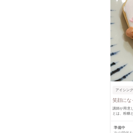
アイシン
笑顔にな
講師が用意
とは、粉糖と卵白を混ぜたクリ
め自宅保育でした。 少し子ども達が手が離れたいま、 同じく頑張
頭できる時間を過ごしてほしい！ 育児
準備中
ンのアイシ
次の開催を