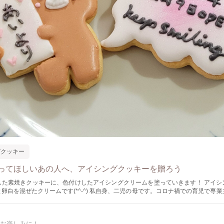
グクッキー
ってほしいあの人へ、アイシングクッキーを贈ろう
した素焼きクッキーに、色付けしたアイシングクリームを塗っていきます！ アイシ
ームです(*^-^) 私自身、二児の母です。コロナ禍での育児で専業主婦だったた
っているママたちに癒しの時間を 何かに没
のなかで大事な日、お誕生日の日に独学で作った 大好きなウルトラマ
ングクッキー。 それを見た瞬間の息子の満面の笑みは、頭に焼き付いていて 一生の
お楽しみに！