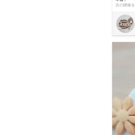
ュー料金◇ ⁡＊
次の開催を
13:00〜
14:30~アイシングクッキー作り プラス
途料金でご対応致します ⁡◇講師◇ NICO SWEETS SHO
卒業し多数
成、販売をしています、
り親家庭で生
当される方
しをお届けし
の出来る書類 障害者証明確認の出来る書類の ご提示をお願い致します。 ～ 利用登録会員割引 ～ 
時、ワークシ
て頂きます⋆* ☆上記割引は該当分併用致します☆ ※ワークショップご参加料金での割引利用は 当
差額分を精算さ
篠崎町3-1-