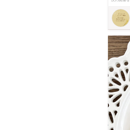
た。 笑顔でいてほしいひとに贈るのがアイシングクッキーだな、と心から思います(^ー^) 是非一緒にアイシ
ングクッキ