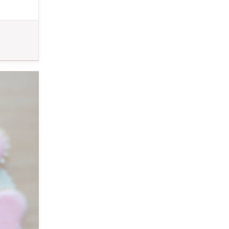
多少前後します
クッキーの作
、お子様、 該
さんの方へ癒
とり親証明確認
%割り引きさせ
ース 江戸川区南