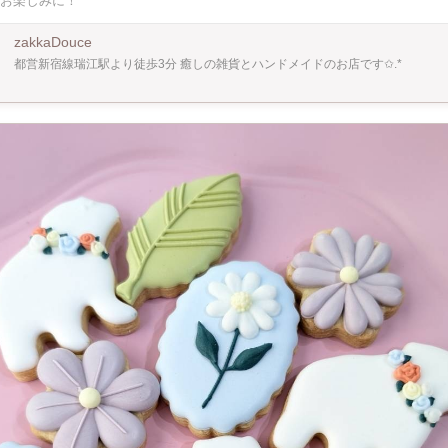
お楽しみに！
 【 WinWin_ww_Project 割引 】 ひとり親家
れている方、ご本人、お子様 障害をお持ちで生活されている方、ご本人、お子様 該
はありますが 作品ご購入時、ワークショップ参加費を 少しでもたくさんの方へ癒し
zakkaDouce
微力ではありますが 各10%ずつ割り引きさせて頂きます⟡.* ※ひとり親証明確認の出
都営新宿線瑞江駅より徒歩3分 癒しの雑貨とハンドメイドのお店です✩.*
類の ご提示をお願い致します。 【 利用登録会員割引 】 作品ご購入時、ワークショ
 日頃の感謝を込めまして コチラもお気持ちではありますが 10%割り引きさせて頂き
併用致します☆ ※ワークショップのご参加での割引利用は 当日店頭にて差額分を精算させ
-1 メゾン
F 都営新宿線瑞江駅南口より徒歩3分 03-6638-6050 ⁡ #アイシングクッキー #アイ
ングクッキーワークショップ #かわいいアイシングクッキー #おいしいアイシングク