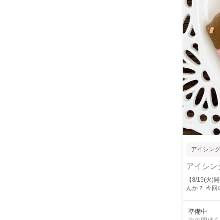
アイシン
アイシン
【8/19(火)開催！ア
んか？ 今回のテーマは
キー ※写真の中からこの3枚を一緒に作ります！ ⁡幼稚園のお子さまから大人まで、どなたでもご参加いただ
けます。 初
準備中
8月19日(火) 10時〜11時 11時〜