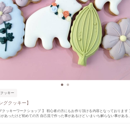
グクッキー
ングクッキー】
ョップ 】 初心者の方にもお作り頂ける内容となっております アイシングク
 自己流で作った事があるけど いまいち解らない事がある、、、 等のど
キー作りをマスターして、冬場のイベントに自宅で可愛
致します ⁡ ◇日時◇ 6月21日(土) 13時〜16時 ◇募集人数◇ 6名様 ⁡ ◇アイテムメニ