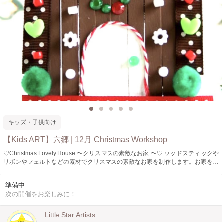
キッズ・子供向け
【Kids ART】六郷 | 12月 Christmas Workshop
♡Christmas Lovely House 〜クリスマスの素敵なお家 〜♡ ウッドスティックや
リボンやフェルトなどの素材でクリスマスの素敵なお家を制作します。お家を取
り囲む世界観は子どもたちのそれぞれの好きなカラーで表現します。 どのお子
様も同じ世界観ではない表現をされますが、共通していることは「みんな
準備中
Happy！」なクリスマスの世界と可愛いクリスマスの素敵なお家を完成されるこ
次の開催をお楽しみに！
とです♪ 制作時間はあっという間に過ぎるでしょう♪ **Canvas使用
Little Star Artists