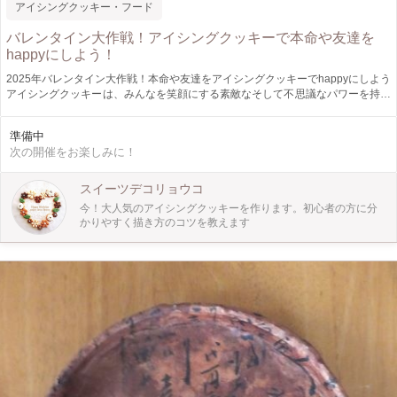
アイシングクッキー・フード
バレンタイン大作戦！アイシングクッキーで本命や友達を
happyにしよう！
2025年バレンタイン大作戦！本命や友達をアイシングクッキーでhappyにしよう
アイシングクッキーは、みんなを笑顔にする素敵なそして不思議なパワーを持っ
たスイーツです。 準備の大変なアイシングクッキーですが、講師が準備を整え
てお待ちします。 会場に来たらすぐにアイシングでくまとハート描いていきま
準備中
す バレンタイン企画としてラッピングをおつけします。 大切な方のためにアイ
次の開催をお楽しみに！
シングクッキー作りましょう 今年は、大井町駅すぐの素敵なカフェで開催しま
す♪皆さんおご参加お待ちしています。
スイーツデコリョウコ
今！大人気のアイシングクッキーを作ります。初心者の方に分
かりやすく描き方のコツを教えます