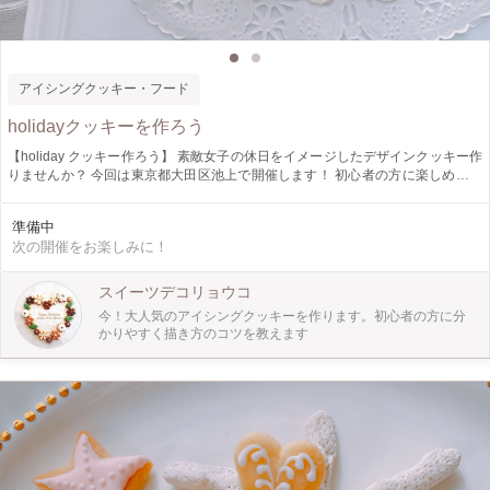
アイシングクッキー・フード
holidayクッキーを作ろう
【holiday クッキー作ろう】 素敵女子の休日をイメージしたデザインクッキー作
りませんか？ 今回は東京都大田区池上で開催します！ 初心者の方に楽しめるデ
ザインにしています。初めての方には講師がフォローしながらすすめます。 学
べること 線の引き方 塗り込み方方法 飾りつけのコツ 透け感のある表現方法 初
準備中
めてアイシングクッキーを作る方向けです。アイシング久しぶりの方にも楽しん
次の開催をお楽しみに！
でいただけます。 講師が 素焼きクッキー、色付け水分調整済みのクリームご用
意いたします。当日はアイシング体験することができます。また焼き菓子とお茶
をご用意します。リラックスしてアイシングクッキーを楽しみましょう （少人
スイーツデコリョウコ
数での開催・他の予約システムでも募集していて先着順でお受けしています）
今！大人気のアイシングクッキーを作ります。初心者の方に分
かりやすく描き方のコツを教えます