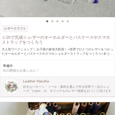
レザークラフト
☆1hで完成☆ レザーのキーホルダーとパスケースやスマホ
ストラップをつくろう
大人気ワークショップ！ お子様の参加大歓迎！ ⭐︎世界でひとつのレザーをつかっ
たキーホルダーとパスケースやスマホショルダーストラップをつくろう⭐︎ 針と糸
は使わないため手芸が苦手な方や、レザークラフト初心者の方におすすめです♪
お子様が取り組まれる場合は、保護者の同伴をお願いしております。 ●素材につ
準備中
いて お選びいただける素材は、国産革やイタリアンレザー、ハラコ、PVC、ツ
次の開催をお楽しみに！
イード、リボンレース、アンティーク着物の帯や古布など、厳選し品質の良いも
のをご用意しています。 ●費用 1点につき 3,500円(税込) 2点以上をご希望の方
は、当日にお支払いをお願いいたします。 ●インスタグラム 情報発信をしていま
Leather HaruKa
す。アカウンはこちらです。 @atelier.bonheur.et.etincelant ⚫︎ワークショップ開
好きなパターン・ソール・素材を選んで作る世界で一足のシュ
催場所 ・東急東横線・大井町線の自由が丘駅もしくは九品仏駅から徒歩7分にあ
ーズ「Loper」や、オリジナルのレザー雑貨をおつくり頂けます
る、個人アトリエになります。 お子様連れでの参加が可能です。ご希望の方は
ご連絡ください。 ※ご予約いただいた後、詳細な住所をご案内いたします。 4名
以上でのご参加の場合、アトリエより徒歩5分にございますワークショップカフ
ェでの開催も可能ですので、お気軽にご相談ください。 •ワークショップがで
きるカフェでも不定期開催をしております。 ●開催リクエストについて ご予定が
合わない方は、10時-22時の時間内で、ワークショップの開催リクエストも１名