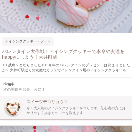
アイシングクッキー・フード
バレンタイン大作戦！アイシングクッキーで本命や友達を
happyにしよう！大井町駅
✴︎✴︎残席２となりました✴︎✴︎ 今年のバレンタインのプレゼントは決まりました
か？ 大井町駅近くの素敵なカフェでバレンタイン用のアイシングクッキーを作
りましょう♪ 初心者の方でも作りやすいデザインになっているのでぜひこの機会
に挑戦！ 素焼きのクッキーと着色済みのクリームを講師が準備いたします。準
準備中
備の手間はお任せください。 ご参加の皆様には、こだわりの素材を使ったアイ
次の開催をお楽しみに！
シングクッキーを仕上げていただきます。くまちゃんのハート部分にメッセーを
書くことができ特別なプレゼントにぴったりです。 今年は枚数を増やしてたく
さんのアイシングを体験できます！プロが近くにいるので質問等にもお答えでき
スイーツデコリョウコ
ます。 毎年大人気のデザインで！皆さんにとっても喜ばれています。小さなお
今！大人気のアイシングクッキーを作ります。初心者の方に分
子さんから大人の方まで幅広い年代に支持されているくまちゃんクッキーを作り
かりやすく描き方のコツを教えます
ませんか？ クラフティよりご参加お申し込みの方にはハートの素焼きのクッキ
ーを別途プレゼントいたします。試食として食べてもらってもOK!もちろんプレ
ゼントとしてもご利用可能です。