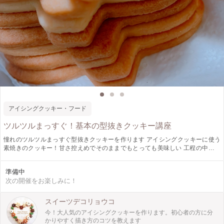
アイシングクッキー・フード
ツルツルまっすぐ！基本の型抜きクッキー講座
憧れのツルツルまっすぐ型抜きクッキーを作ります アイシングクッキーに使う
素焼きのクッキー！甘さ控えめでそのままでもとっても美味しい 工程の中でた
くさんのポイントがあってシンプルだけど意外と難しい 今までお家で作っても
納得いかない仕上がり！残念な気持ちになったことはありませんか？ 講師歴８
準備中
年目のアイシングクッキー講師が一緒に作成して美味しい型抜きクッキーを実践
次の開催をお楽しみに！
します 生地のお持ち帰りと事前に準備した生地を焼いて型抜きクッキーにチャ
レンジします 今までの疑問点なども解決できること間違いなしです！
スイーツデコリョウコ
今！大人気のアイシングクッキーを作ります。初心者の方に分
かりやすく描き方のコツを教えます