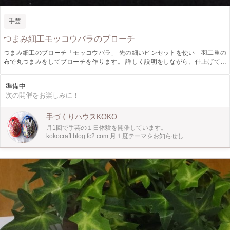
手芸
つまみ細工モッコウバラのブローチ
つまみ細工のブローチ「モッコウバラ」 先の細いピンセットを使い 羽二重の
布で丸つまみをしてブローチを作ります。 詳しく説明をしながら、仕上げてゆ
きますので、どなたにでも仕上げる事ができる「ぶろーち」です。 是非ご参加
ください。 お待ちしております。
準備中
次の開催をお楽しみに！
手づくりハウスKOKO
月1回で手芸の１日体験を開催しています。
kokocraft.blog.fc2.com 月１度テーマをお知らせし