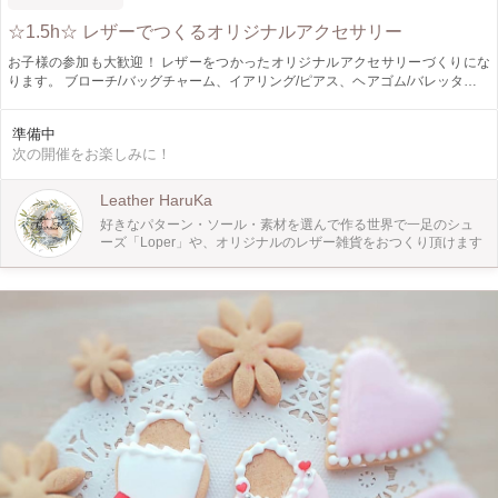
☆1.5h☆ レザーでつくるオリジナルアクセサリー
お子様の参加も大歓迎！ レザーをつかったオリジナルアクセサリーづくりにな
ります。 ブローチ/バッグチャーム、イアリング/ピアス、ヘアゴム/バレッタ、リ
ングの中からお好きなものをおつくりいただけます。 針と糸は使わないため手
芸が苦手な方や、レザークラフト初心者の方におすすめです♪ ●素材について お
準備中
選びいただける素材は、国産革やイタリアンレザー、ハラコ、PVC、ツイード、
次の開催をお楽しみに！
リボンレース、アンティーク着物の帯や古布など、厳選し品質の良いものをご用
意しています。 ●費用 ・ブローチ/バッグチャーム １点 ¥3,500 ロングタイプ
のブローチは＋¥1,500になります ・ヘアゴム/バレッタ 1点 ¥1,800 ・ピアス/イ
Leather HaruKa
アリング 1点 ¥2000 ・リング ¥2000円 差額分や追加で製作した分の費用につき
好きなパターン・ソール・素材を選んで作る世界で一足のシュ
ましては、ワークショップ当日でのお支払いをお願いいたします。 ●インスタグ
ーズ「Loper」や、オリジナルのレザー雑貨をおつくり頂けます
ラム 情報発信をしています。アカウンはこちらです。
@atelier.bonheur.et.etincelant ⚫︎ワークショップ開催場所 ・東急東横線・大井町
線の自由が丘駅もしくは九品仏駅から徒歩7分にある、個人アトリエになりま
す。 お子様連れでの参加が可能です。ご希望の方はご連絡ください。 ※ご予約
いただいた後、詳細な住所をご案内いたします。 •ワークショップができるカフ
ェでも不定期開催をしております。 ●開催リクエストについて ご予定が合わない
方は、10時-22時の時間内で、ワークショップの開催リクエストも１名様から受
け付けています。 お気軽にお問い合わせください。