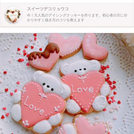
からお家でもクッキー１つで会話が生まれコミニケーションツールにもなりま
す。日々の生活で疲れているあなたにそっと寄り添ってくれるクッキーを作って
スイーツデコリョウコ
みませんか？ 今回母の日イベントで特別価格でご提供します。 素焼きのクッキ
今！大人気のアイシングクッキーを作ります。初心者の方に分
ーに講師ご用意の色のついたクリームで可愛いエプロンを描きます。飾りもご用
かりやすく描き方のコツを教えます
意するので世界に一つだけのデザインも可能です。３歳から参加可能です。大人
の方もOKです 写真はイメージ画像です。色は多少異なる場合があります。デザ
インは自由にアレンジ可能です。エプロン１枚・ハート1枚・おまけクッキー付
きです