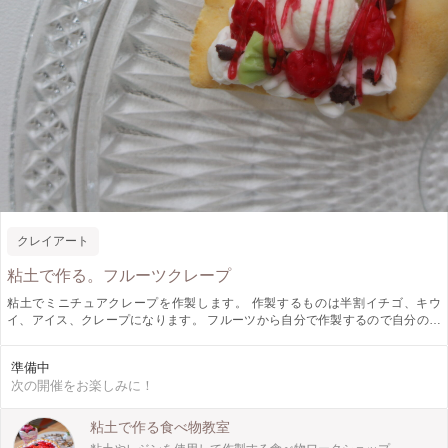
クレイアート
粘土で作る。フルーツクレープ
粘土でミニチュアクレープを作製します。 作製するものは半割イチゴ、キウ
イ、アイス、クレープになります。 フルーツから自分で作製するので自分のお
好みのクレープが作れます。 大きさは約３cmぐらいのクレープの上にフルーツ
やアイスをクリームをつかって、デコレーションします。 初めてさんでも大歓
準備中
迎♪楽しく可愛く美味しそうに粘土でクレープを作りましょう！
次の開催をお楽しみに！
粘土で作る食べ物教室