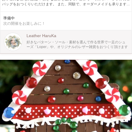
バッグをおつくりいただけます。 また、同額で、オーダーメイドも承ります。
籐のカゴバッグに、国産革やイタリアンレザー、スエード、シャネルツイードで
有名なLinton社や尾州ツイードなど、厳選した素材からお好きな組み合わせをお
準備中
選びいただけます。 ハンドルやタグ部分には革を手縫いしたり、お気に入りの
次の開催をお楽しみに！
フリンジリボンやファーを組み合わせて、世界に1つのオリジナルカゴバッグを
お作りいただけます。 手縫部分は、ハンドルとタグ部分のみで、仕上がるよう
工夫をしていますので、縫いものが苦手な方でも、安心してご参加ください♪ ⚫︎
Leather HaruKa
サイズ 20.5奥行き x 20.5幅 x 20.5高さcm ⚫︎所要時間 個人差はございますが、
好きなパターン・ソール・素材を選んで作る世界で一足のシュ
1.5-2時間で完成させることができます。 ⚫︎費用 15,500円(税込) ⚫︎開催場所 ワー
ーズ「Loper」や、オリジナルのレザー雑貨をおつくり頂けます
クショップの開催場所は、東急東横線・大井町線の自由が丘駅もしくは九品仏駅
から徒歩7分にある、個人アトリエになります。 お子様連れでの参加が可能で
す。ご希望の方はご連絡ください。 3名以上でのご参加の場合、アトリエより徒
歩5分にございますワークショップカフェでの開催も可能ですので、お気軽にご
相談ください。 ⚫︎開催リクエスト お一人様より10時-22時の間で、開催リクエス
トも随時受付中です。 ●インスタグラム 情報発信をしています。アカウントはこ
ちらになります。 @atelier.bonheur.et.etincelant