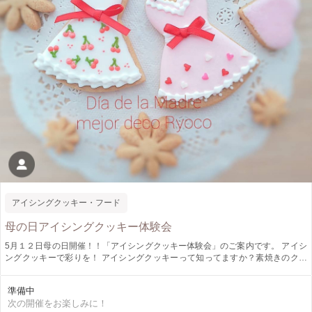
アイシングクッキー・フード
母の日アイシングクッキー体験会
5月１２日母の日開催！！「アイシングクッキー体験会」のご案内です。 アイシ
ングクッキーで彩りを！ アイシングクッキーって知ってますか？素焼きのクッ
キーを色のついたクリームで描くアート性のある可愛いクッキーです。メッセー
ジ性も強く幅広い年代の方に楽しんでいただいています。アイシングクッキー
準備中
は、みんなを笑顔にしたり！喜んでもらえる素敵なクッキーです。 見て可愛
次の開催をお楽しみに！
い！作って楽しい！食べて美味しい！クッキー作りしませんか？ 作り終わって