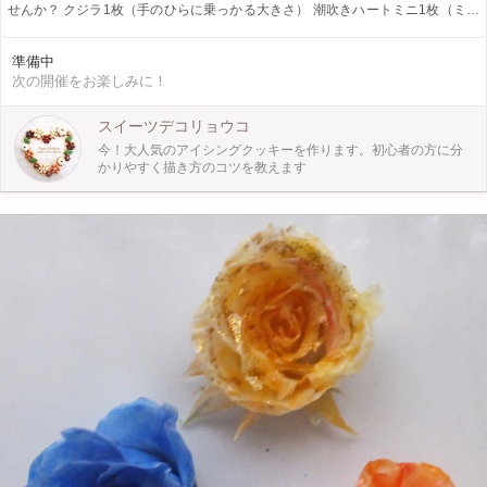
せんか？ クジラ1枚（手のひらに乗っかる大きさ） 潮吹きハートミニ1枚（ミニ
ミニハートクッキー） ヒトデ1枚（星型クッキーアレンジ） 作成します 素焼き
のクッキー、色のついたアイシングクリームを用意します。手ぶらでok! アイシ
準備中
ングクッキーの楽しいところをギュッと詰め込んだ体験型ワークショップ 作っ
次の開催をお楽しみに！
て楽しい！食べて美味しい！プレゼントして喜ばれるクッキーです 夏の特別価
格となっています この機会にアイシングクッキーを体験してみませんか？
スイーツデコリョウコ
今！大人気のアイシングクッキーを作ります。初心者の方に分
かりやすく描き方のコツを教えます