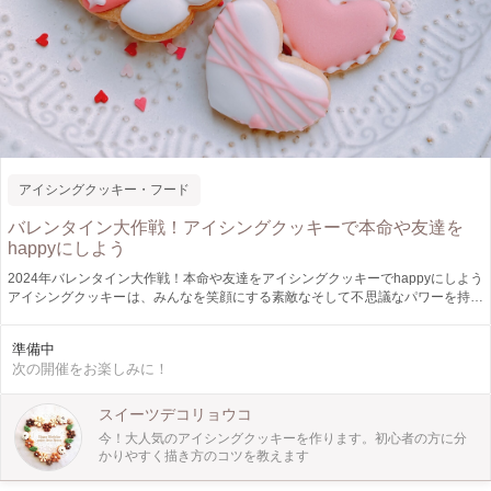
アイシングクッキー・フード
バレンタイン大作戦！アイシングクッキーで本命や友達を
happyにしよう
2024年バレンタイン大作戦！本命や友達をアイシングクッキーでhappyにしよう
アイシングクッキーは、みんなを笑顔にする素敵なそして不思議なパワーを持っ
たスイーツです。 準備の大変なアイシングクッキーですが、講師が準備を整え
てお待ちします。 会場に来たらすぐにアイシングでくまとハート描いていきま
準備中
す バレンタイン企画としてラッピングをおつけします。 終了後は、本格的な
次の開催をお楽しみに！
「チャイ」とお茶菓子をご用意予定。 午前(親子・おひとり様OK）、午後はお1
人様タイムとなってます 大切な方のためにアイシングクッキー作りましょう。
スイーツデコリョウコ
今！大人気のアイシングクッキーを作ります。初心者の方に分
かりやすく描き方のコツを教えます