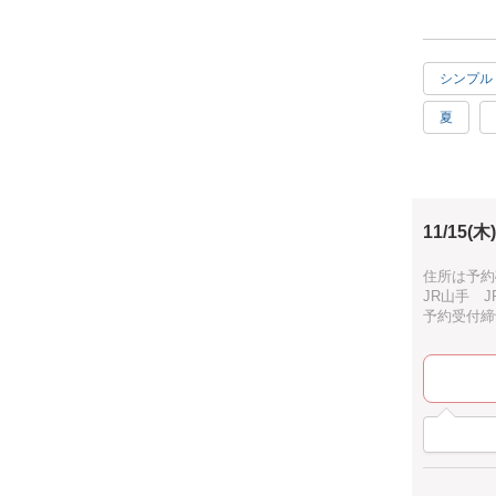
ガラスプレ
るのにも使
写真4、5
シンプル
夏
プレゼン
11/15(木)
住所は予約
JR山手 
予約受付締切：