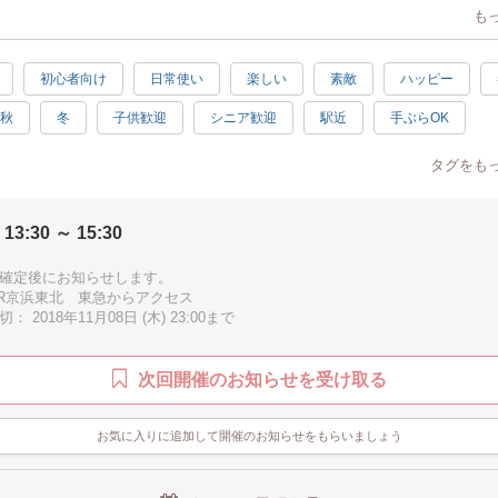
も
ートは、作ったアロマストーンを置いたり、アクセサリーをちょっと入れて
えます…。
枚目の様にプレゼントにも喜ばれます。
初心者向け
日常使い
楽しい
素敵
ハッピー
秋
冬
子供歓迎
シニア歓迎
駅近
手ぶらOK
ト
タグをも
 13:30 ～ 15:30
確定後にお知らせします。
JR京浜東北 東急からアクセス
 2018年11月08日 (木) 23:00まで
次回開催のお知らせを受け取る
お気に入りに追加して開催のお知らせをもらいましょう