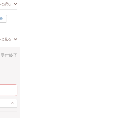
っと読む
置いたりす
春
っと見る
受付終了
×