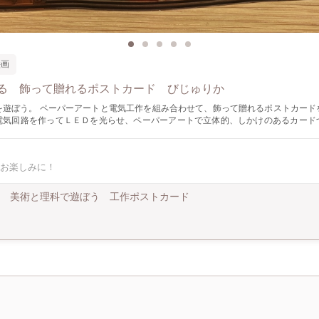
絵画
る 飾って贈れるポストカード びじゅりか
を遊ぼう。 ペーパーアートと電気工作を組み合わせて、飾って贈れるポストカード
電気回路を作ってＬＥＤを光らせ、ペーパーアートで立体的、しかけのあるカード
きます。 子どもさんの美術や理科の学びの役立ちに、大人も本格ペーパーアートを
ったりと、年齢を問わず遊んで頂けます。 封筒に入れて郵送できるので、お友達や
家族等に、贈ることができます。 びじゅりかシリーズ「地球」「花カゴ」「ピースfo
お楽しみに！
 shop」の４種類からご選択頂けます。
美術と理科で遊ぼう 工作ポストカード