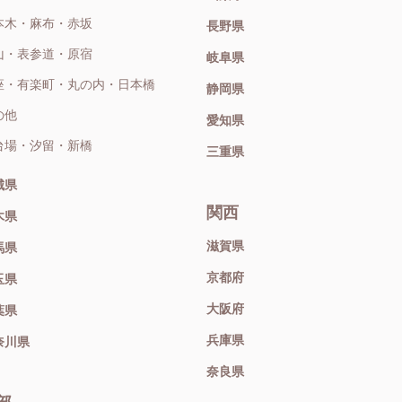
本木・麻布・赤坂
長野県
山・表参道・原宿
岐阜県
座・有楽町・丸の内・日本橋
静岡県
の他
愛知県
台場・汐留・新橋
三重県
城県
関西
木県
滋賀県
馬県
京都府
玉県
大阪府
葉県
兵庫県
奈川県
奈良県