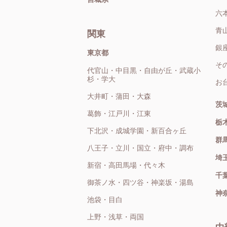
六
青
関東
銀
東京都
そ
代官山・中目黒・自由が丘・武蔵小
杉・学大
お
大井町・蒲田・大森
茨
葛飾・江戸川・江東
栃
下北沢・成城学園・新百合ヶ丘
群
八王子・立川・国立・府中・調布
埼
新宿・高田馬場・代々木
千
御茶ノ水・四ツ谷・神楽坂・湯島
神
池袋・目白
上野・浅草・両国