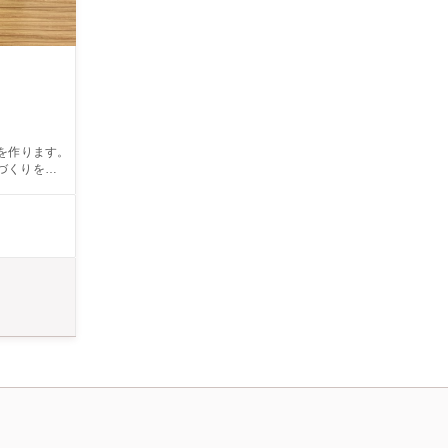
を作ります。
づくりを楽し
楽しみ玄関や
お祖父ちゃん
rEarth」