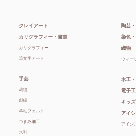
クレイアート
陶芸・
カリグラフィー・書道
染色・
カリグラフィー
織物
筆文字アート
ウィー
手芸
木工・
裁縫
電子工
刺繍
キッズ
羊毛フェルト
アイシ
つまみ細工
アイシ
水引