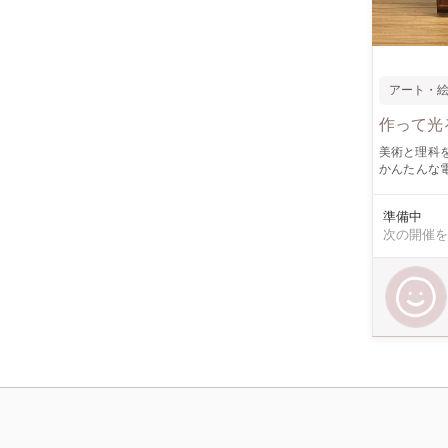
アート・
作って光
美術と理科
かんたんな
むことがで
お部屋に飾
準備中
お祖母ちゃん
次の開催を
「coffee