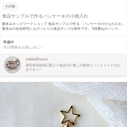
その他
食品サンプルで作るパンケーキの小物入れ
夏休みキッズワークショップ 食品サンプルで作る「パンケーキの小もの入れ」
夏休みの自由研究にもぴったりの食品サンプル制作です。 5段重ねのパンケーキ
をくり抜いて、小もの入れに仕上げます。 蓋の部分にはアイスクリームやフル
ーツなどで自由にデコレーション。 アイスクリームは自分の好きな色で型取り
準備中
から体験していただきます。 通常のWSではなかなかできない工程です◎ ⁡
次の開催をお楽しみに！
zakkaDouce
都営新宿線瑞江駅より徒歩3分 癒しの雑貨とハンドメイドのお
店です✩.*