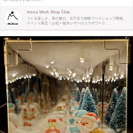
り ◆ ここがおすすめ！ ・栃木レザーの革紐を使った他では作れない特別なしめ
縄 ・手ぶらでOK！楽しく完成 ・自宅のインテリアにも合う和モダンテイスト ・
しめ縄をイチから編む体験はめずらしく、達成感たっぷり ◆ どんな人向け？ ・
minca Work Shop Club
初めての手作りでも安心して挑戦したい人 ・自分だけのしめ縄を作って飾りた
つくる楽しさ、革の魅力。北千住で体験ワークショップ開催。
い人 ・和モダン・ナチュラルなインテリアが好きな人 ・お子様連れ、ものづく
イベント限定！お花 × 栃木レザーのコラボワーク...
り初心者もOK！