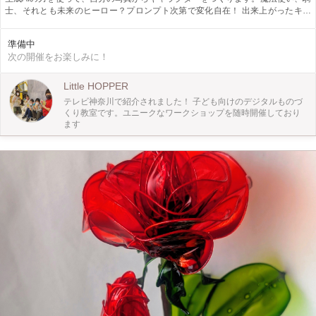
士、それとも未来のヒーロー？プロンプト次第で変化自在！ 出来上がったキャ
ラクターは、レーザー加工機とUVプリンターを使ってアクリルスタンドにしま
す。 ソフトとハードのモノづくりの面白さが一度に体験できるワークショップ
準備中
です。
次の開催をお楽しみに！
Little HOPPER
テレビ神奈川で紹介されました！ 子ども向けのデジタルものづ
くり教室です。ユニークなワークショップを随時開催しており
ます