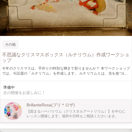
その他
不思議なクリスマスボックス（ルナリウム）作成ワークショ
ップ
今年のクリスマスは、手作りの特別な輝きで彩りませんか？ 本ワークショップ
では、今話題の「ルナリウム」を作成します。 ルナリウムとは、光を放つLED
と特殊な鏡の反射を組み合わせることで、小さな箱の中に「無限に続くような幻
想的な奥行き」を生み出す新感覚の立体アートです。 雪景色を模した土台の上
準備中
に、ミニチュアのサンタ、ツリー、クリスマスプレゼントなどのパーツを自由に
次の開催をお楽しみに！
配置していきます。電源をオンにした瞬間に、目の前に広がるのは、まるで物語
の中に入り込んだようなロマンチックな世界。鏡の反射効果によって、置いたは
ずのミニチュアが幾重にも連なり、奥行き数センチの箱とは思えない、神秘的な
BrillanteRosa(ブリ＊ロザ)
空間が完成します。 ★ 作品の魅力と特徴 無限に広がる奥行き： 鏡のトリックを
【固まるハーバリウム（クリスタルアートリウム）】を中心に
利用し、奥行きのある雪景色をボックスの中に再現。SNS映えも抜群の、驚きと
レッスン開催します。場所や日時もご相談くださいませ。
感動をもたらす作品です。 温かいLEDの輝き： 作品全体を優しく照らすLEDラ
イトを内蔵。夜間は間接照明として、昼間は美しいオブジェとして楽しめます。
世界に一つだけのデザイン： 配置するパーツや雪の量など、すべて自由にカス