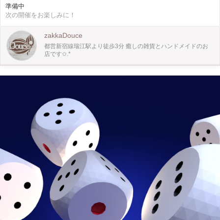
準備中
だ、 オリジナルキーホルダーを一緒に作りましょう♡
次の開催をお楽しみに！
zakkaDouce
都営新宿線瑞江駅より徒歩3分 癒しの雑貨とハンドメイドのお
店です✩.*