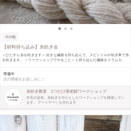
その他
【材料持ち込み】糸紡ぎ会
＜ひたすら糸を紡ぎます＞ 好きな繊維を持ち込んで、スピンドルや紡ぎ車で糸
を紡ぎます。 ＜ワークショップでやること＞ 1.持ち込んだ繊維をドラムカーダ
ーで整えます。 2.紡ぎ車やスピンドル（駒の形をした糸を紡ぐ道具）を使って、
毛糸をつくります。 ＜もっと楽しく＞ 羊毛、コットン、シルクなどを使ってみ
準備中
たい方は、その場で購入できます。 ＜参加者に向けてのメッセージ＞ 少人数で
次の開催をお楽しみに！
ゆったり作業しますので、初心者の方でも安心して体験していただけます。 柔
らかな光の差し込む空間で、心癒される時間を過ごすことができます。 ※時間
内に紡ぎきれなかった羊毛はお持ち帰りいただけます。 ＜場所＞ 1つだけ美術館
糸紡ぎ教室 1つだけ美術館ワークショップ
Tokyo 阿佐ヶ谷駅からも、南阿佐ヶ谷駅からも、商店街を通ってお越しいただけ
羊毛の染色、糸紡ぎを中心としたワークショップを開催してい
ます。
ます。 アートヤーンも作れます