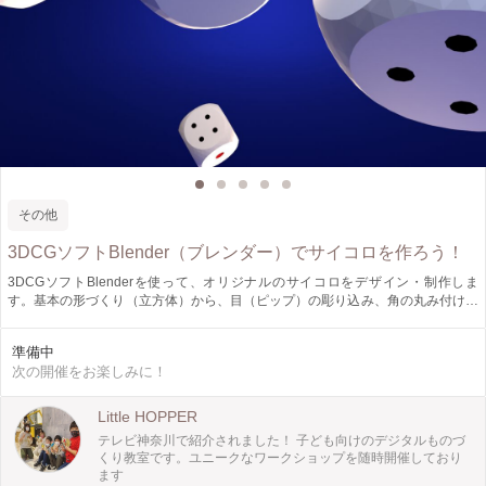
その他
3DCGソフトBlender（ブレンダー）でサイコロを作ろう！
3DCGソフトBlenderを使って、オリジナルのサイコロをデザイン・制作しま
す。基本の形づくり（立方体）から、目（ピップ）の彫り込み、角の丸み付け、
数字の配置の考え方まで、「初めてでも形にできる」手順で一緒に進めます。完
成したサイコロは、3Dプリンターで出力してお渡しします。Blenderの「作れる
準備中
楽しさ」を感じながら、自分だけのサイコロを作ってみませんか？
次の開催をお楽しみに！
Little HOPPER
テレビ神奈川で紹介されました！ 子ども向けのデジタルものづ
くり教室です。ユニークなワークショップを随時開催しており
ます