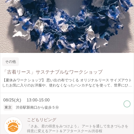
その他
「古着リース」サステナブルなワークショップ
【夏休みワークショップ】 思い出の布でつくる オリジナルリース サイズアウト
したお気に入りのお洋服や、使わなくなったハンカチなどを使って、世界にひと
つだけのリースを作ります。 完成したリースは、季節を問わず一年中飾れるイ
ンテリアとして、お部屋や玄関でお楽しみいただけます。 「もう着られないけ
08/25(火) 13:00-15:00
れど大切にしていた服」が、思い出を残せる素敵な作品に生まれ変わる、サステ
ナブルなアートワークショップです。 ものを大切にする気持ちや、リユース・
東京
渋谷駅新南口から徒歩５分
環境について楽しく学べるので、夏休みの自由制作・自由研究にもおすすめで
す。 ぜひこの夏、世界にひとつだけの思い出のリースを作ってみませんか？
こどもリビング
「さあ、君の得意をみつけよう」 アートを通して生きづらさを
得意に変えるアート＆アフタースクール渋谷桜