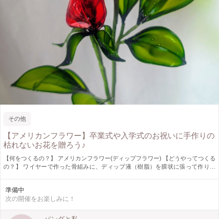
その他
【アメリカンフラワー】卒業式や入学式のお祝いに手作りの
枯れないお花を贈ろう♪
【何をつくるの？】 アメリカンフラワー(ディップフラワー) 【どうやってつくる
の？】 ワイヤーで作った骨組みに、ディップ液（樹脂）を膜状に張って作りま
す。 【作品の仕様】 つぼみ5cm x 花びら10cm x 高さ30cm程のお花 【ここがオ
ススメ！】 ・透け感・繊細さが美しい ・枯れないので長く楽しめる ・光に当た
準備中
るとステンドグラスっぽく見える 【どんな人が対象？】 少人数でゆっくり丁寧
次の開催をお楽しみに！
にお教えしますので、初心者の方も安心してご参加いただけます。 【ぜひ知っ
てほしい！】 とっても簡単☆プレゼントにも喜ばれます♪