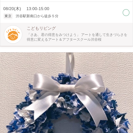
を作るのに人気を集めています。 「雲レジン」は、球状のレジンの中に、白い
08/20(木) 13:00-15:00
雲を浮かべて作ります。 ピンセットを使う細かい作業ですが、できあがりは空
を結晶にして閉じ込めたような美しさです。 自分だけの青空をつくって夏休み
東京
渋谷駅新南口から徒歩５分
の思い出にしませんか？ この機会にぜひ挑戦してみてください。
こどもリビング
「さあ、君の得意をみつけよう」 アートを通して生きづらさを
得意に変えるアート＆アフタースクール渋谷桜