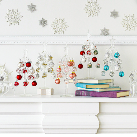
タマイズ可能。あなたの創造力で、サンタの秘密基地、雪深い森など、自分だけ
のオリジナルクリスマスストーリーを表現できます。 特別なギフトにも最適：
市販品にはない温かみと感動を込めて、大切な人へプレゼントしてみませんか？
手作りの特別なギフトは、きっと記憶に残る宝物になります。 ★ こんな方にお
すすめ クリスマスを特別な飾りで迎えたい方 ハンドメイドやものづくりに興味
がある方 オリジナリティのあるプレゼントを探している方 親子でクリエイティ
ブな体験を楽しみたい方 SNSで差がつく、おしゃれなクリスマスアイテムを作
りたい方 初めての方やお子様（保護者同伴）でも、短時間で完成度の高い作品
をお持ち帰りいただけます。