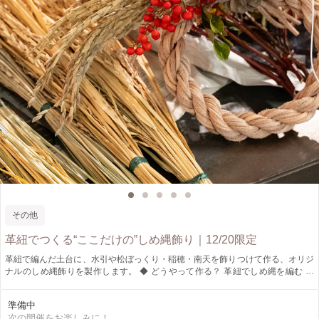
その他
革紐でつくる“ここだけの”しめ縄飾り｜12/20限定
革紐で編んだ土台に、水引や松ぼっくり・稲穂・南天を飾りつけて作る、オリジ
ナルのしめ縄飾りを製作します。 ◆ どうやって作る？ 革紐でしめ縄を編む →
水引を作る → 季節のパーツを選んで配置 → 全体をまとめて完成！ 初心者でも
安心の手順で、講師が丁寧にサポートします。 ・革紐を使用した、モダンで珍
準備中
しいしめ縄デザイン ・約15cm前後 ・そのままお部屋飾りとして使える丈夫な作
次の開催をお楽しみに！