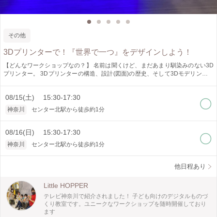
その他
3Dプリンターで！『世界で一つ』をデザインしよう！
【どんなワークショップなの？】 名前は聞くけど、まだあまり馴染みのない3D
プリンター。 3Dプリンターの構造、設計(図面)の歴史、そして3Dモデリングの
やり方について120分たっぷり学べるワークショップです。子ども向けのワーク
ショップですが、同席される親御さんも一緒に楽しめる内容となっています。も
08/15(土) 15:30-17:30
ちろん3Dプリンターで出力したモデルは出力後(後日)にお持ち帰り頂けます。
3Dプリンターの無限の可能性を感じながら楽しく学んでみませんか？ 【どんな
神奈川
センター北駅から徒歩約1分
ことが体験できる/わかるようになる？】 ①3Dプリンターが実際に動いている様
子が見られる。 ②3Dプリンターの作動原理が分かるようになる。 ③3Dモデリン
グの基礎操作が身に付き、簡単なモデルがデザインできるようになる。 【使用
08/16(日) 15:30-17:30
コンテンツは？】 ①TinkerCAD(ソフトウェア) CADソフトはPC上で3Dのモデル
神奈川
センター北駅から徒歩約1分
を設計/作成できるソフトです。 Tinker CADは、子ども向けにデザインされた
CADソフトで積み木感覚でモデリング出来るのが特徴です。 子ども向けのCAD
ソフトですが、モデリング出来るものは多岐にわたります。 直感的でおもしろ
他日程あり
いCADソフトなので大人もハマっちゃうかも？ ②MakerBot Replicator(ハードウ
ェア) 3DプリンターはCADソフトなどで制作した3Dデータを印刷することが出
Little HOPPER
来るプリンターです。 【対象年齢は？】 小学校2年生以上となります。 親子参
テレビ神奈川で紹介されました！ 子ども向けのデジタルものづ
加で共同作業を通じて絆を深めたり、おじいちゃんおばあちゃんとお孫さんで参
くり教室です。ユニークなワークショップを随時開催しており
加して頂くのも良いのではないでしょうか^^ 小学校３年以上のお子様であれ
ます
ば、お一人で参加頂けます。 兄弟や友達同士で参加し、完成したら一緒に遊ぶ