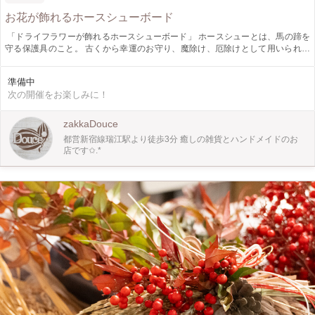
お花が飾れるホースシューボード
⁡ 「ドライフラワーが飾れるホースシューボード」 ホースシューとは、馬の蹄を
守る保護具のこと。 古くから幸運のお守り、魔除け、厄除けとして用いられて
います。 2026の干支、「午年」にちなんで ホースシューとタイルで作るインテ
リアボードのワークショップを開催いたします！ ドライフラワーも飾れます
準備中
❁⃘*.ﾟ ウェルカムボードとして玄関に飾ったり お部屋のインテリアとしても◎ ボ
次の開催をお楽しみに！
ードのお色(ブラウンorナチュラル)をメッセージにてご連絡ください。
zakkaDouce
都営新宿線瑞江駅より徒歩3分 癒しの雑貨とハンドメイドのお
店です✩.*