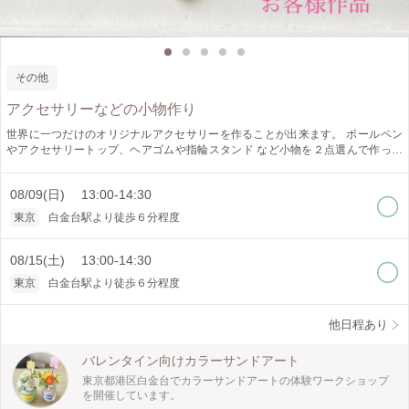
その他
アクセサリーなどの小物作り
世界に一つだけのオリジナルアクセサリーを作ることが出来ます。 ボールペン
やアクセサリートップ、ヘアゴムや指輪スタンド など小物を２点選んで作って
いただけます さざれ石やドライフラワーなど、 お好きなものを入れて作ってい
ただけます。 注）二液性レジンで製作しておりますので、 後日、郵送させ
08/09(日) 13:00-14:30
ていただいております 少し厚みのある物を制作される場合は 現地で送
料をいただいております。 ご了承下さい 250-350円くらいです 初めて
東京
白金台駅より徒歩６分程度
の方でも簡単に作れますので、楽しんでいただけます
08/15(土) 13:00-14:30
東京
白金台駅より徒歩６分程度
他日程あり
バレンタイン向けカラーサンドアート
東京都港区白金台でカラーサンドアートの体験ワークショップ
を開催しています。