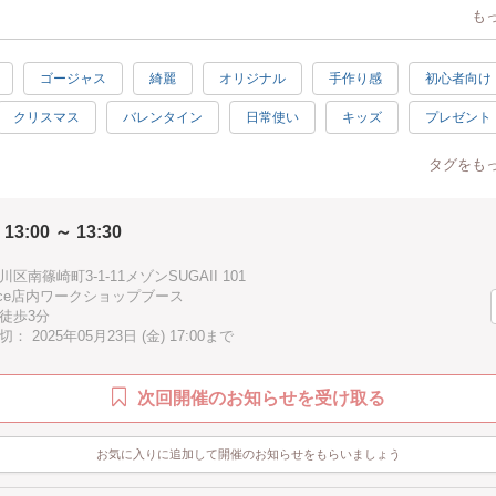
つのレジンシャカシャカキーホルダーを作ろう！
も
ゴージャス
綺麗
オリジナル
手作り感
初心者向け
)
クリスマス
バレンタイン
日常使い
キッズ
プレゼント
1:00
2:00
楽しい
驚き
素敵
感激
充実感
癒し
3:30
タグをも
春
夏
冬
夏休み
子供向け
子供歓迎
親子
回4名様
】約30分
 13:00 ～ 13:30
ピンク
グリーン
ホワイト
ゴールド
イェロー
により多少前後します
ブルー
水色
ブラック
グレー
駅近
徒歩5分
区南篠崎町3-1-11メゾンSUGAII 101
Douce店内ワークショップブース
徒歩3分
 2025年05月23日 (金) 17:00まで
いい服装でご参加ください
次回開催のお知らせを受け取る
お気に入りに追加して開催のお知らせをもらいましょう
sories
ccessories