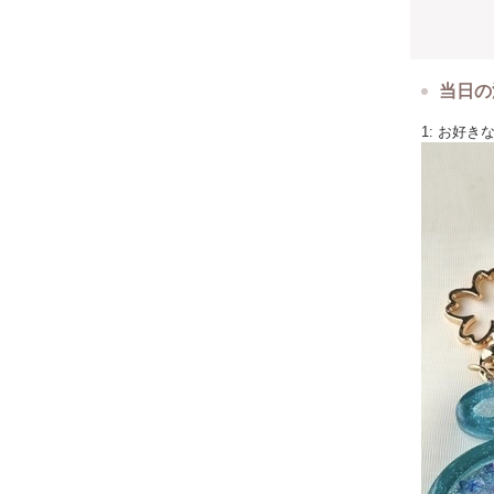
【場所】
Douce
江戸川区南篠
都営新宿線
当日の
TEL：03-66
1: お好
⸻
【割引のご
●WinWin_
ひとり親・
※証明書の
●利用登録会
★併用OK
※割引適用
⸻
※他のアイ
@t.o.m.
⸻