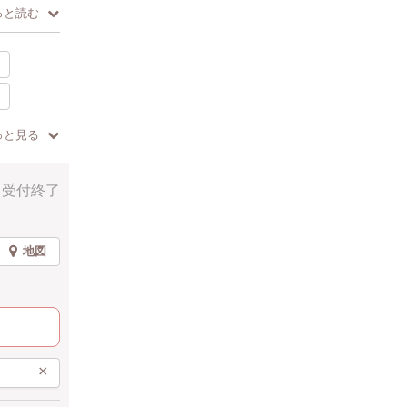
っと読む
ハッピー
っと見る
で参加
受付終了
以内
地図
×