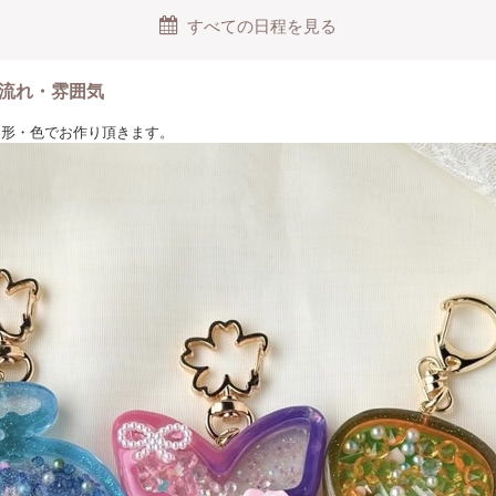
すべての日程を見る
店内ワークショップスペース
崎町3-1-11
 瑞江駅 南口より徒歩3分
流れ・雰囲気
38-6050
きな形・色でお作り頂きます。
案内】
ww_Project割引
障がいのある方とそのお子様対象 → 10%OFF
ご提示をお願いいたします
員割引 → 10%OFF
！
分は当日店頭にて差額精算します
テムをご希望の方は
o.accessories までご相談ください。