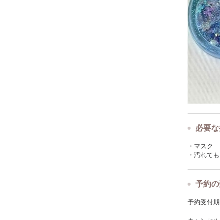
#レジン 
#Douce #t
必要な
・マスク
・汚れても
予約の
予約受付期限: 