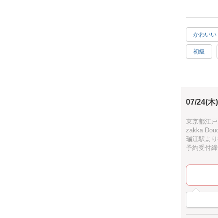
世界にひと
⸻
かわいい
【日時】
7月24日(木
初級
①10:30〜1
②11:30〜1
自由研究
③13:00〜1
30分
【定員】各
【所要時間
07/24(木)
お手頃
※進行状況
パープル
東京都江戸川
⸻
zakka 
瑞江駅より
【持ち物】
予約受付締切：
・マスク
・汚れても
⸻
【講師】
tomo.acces
@t.o.m.o.a