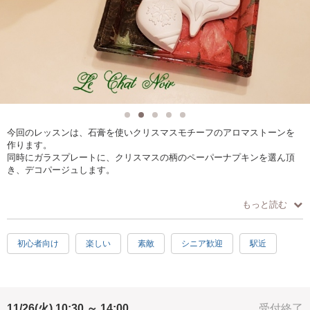
今回のレッスンは、石膏を使いクリスマスモチーフのアロマストーンを
作ります。
同時にガラスプレートに、クリスマスの柄のペーパーナプキンを選ん頂
き、デコパージュします。
シワなくキレイに貼るコツを お教えします。
もっと読む
ガラスプレートは、作ったアロマストーンを置いたり、アクセサリーを
ちょっと入れて置いたりするのにも使えます…。
初心者向け
楽しい
素敵
シニア歓迎
駅近
写真4、5枚目の様にプレゼントにも喜ばれます。
11/26(火) 10:30 ～ 14:00
受付終了