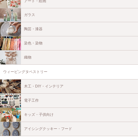
アート・絵画
ガラス
陶芸・漆器
染色・染物
織物
ウィービングタペストリー
木工・DIY・インテリア
電子工作
キッズ・子供向け
アイシングクッキー・フード