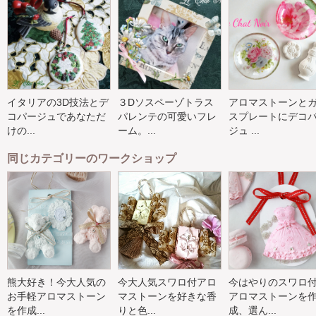
イタリアの3D技法とデ
３Dソスペーゾトラス
アロマストーンと
コパージュであなただ
パレンテの可愛いフレ
スプレートにデコ
けの...
ーム。...
ジュ ...
同じカテゴリーのワークショップ
熊大好き！今大人気の
今大人気スワロ付アロ
今はやりのスワロ
お手軽アロマストーン
マストーンを好きな香
アロマストーンを
を作成...
りと色...
成、選ん...