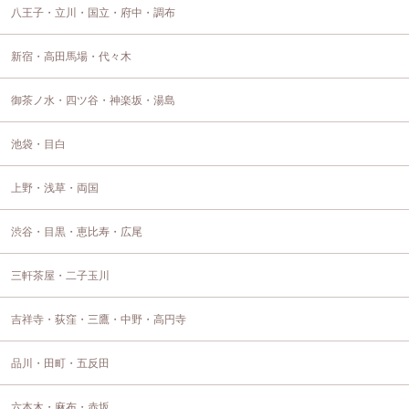
八王子・立川・国立・府中・調布
新宿・高田馬場・代々木
御茶ノ水・四ツ谷・神楽坂・湯島
池袋・目白
上野・浅草・両国
渋谷・目黒・恵比寿・広尾
三軒茶屋・二子玉川
吉祥寺・荻窪・三鷹・中野・高円寺
品川・田町・五反田
六本木・麻布・赤坂