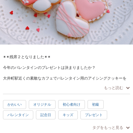
✴︎✴︎残席２となりました✴︎✴︎
今年のバレンタインのプレゼントは決まりましたか？
大井町駅近くの素敵なカフェでバレンタイン用のアイシングクッキーを
作りましょう♪
もっと読む
初心者の方でも作りやすいデザインになっているのでぜひこの機会に挑
かわいい
オリジナル
初心者向け
初級
戦！
バレンタイン
記念日
キッズ
プレゼント
素焼きのクッキーと着色済みのクリームを講師が準備いたします。準備
楽しい
驚き
素敵
感激
充実感
達成感
の手間はお任せください。
タグをもっと見る