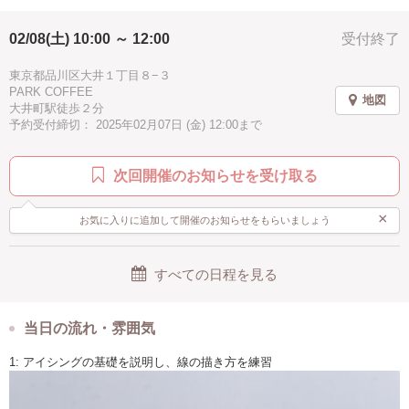
癒し
ハッピー
2時間
冬
子供歓迎
ご参加の皆様には、こだわりの素材を使ったアイシングクッキーを仕上
げていただきます。くまちゃんのハート部分にメッセーを書くことがで
02/08(土) 10:00 ～ 12:00
受付終了
親子で参加
シニア歓迎
お手頃
ピンク
き特別なプレゼントにぴったりです。
ホワイト
徒歩5分以内
東京都品川区大井１丁目８−３
今年は枚数を増やしてたくさんのアイシングを体験できます！プロが近
PARK COFFEE
くにいるので質問等にもお答えできます。
地図
大井町駅徒歩２分
予約受付締切： 2025年02月07日 (金) 12:00まで
毎年大人気のデザインで！皆さんにとっても喜ばれています。小さなお
子さんから大人の方まで幅広い年代に支持されているくまちゃんクッキ
ーを作りませんか？
次回開催のお知らせを受け取る
クラフティよりご参加お申し込みの方にはハートの素焼きのクッキーを
別途プレゼントいたします。試食として食べてもらってもOK!もちろんプ
×
お気に入りに追加して開催のお知らせをもらいましょう
レゼントとしてもご利用可能です。
すべての日程を見る
当日の流れ・雰囲気
1: アイシングの基礎を説明し、線の描き方を練習