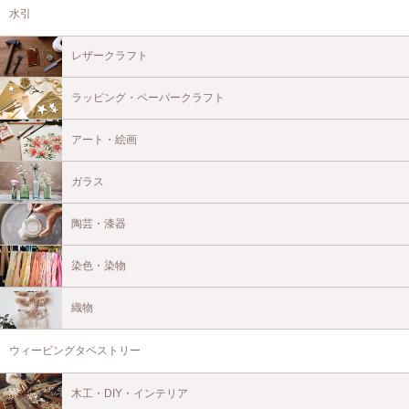
水引
レザークラフト
ラッピング・ペーパークラフト
アート・絵画
ガラス
陶芸・漆器
染色・染物
織物
ウィービングタペストリー
木工・DIY・インテリア