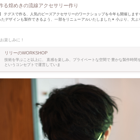
作る煌めきの流線アクセサリー作り
✴︎ 今回は新た
デザインも製作できるよう、一部をリニューアルいたしました✴︎ 小ぶり、大ぶり、アシンメ
きなデザインとサイズにアレンジしてお作り頂けます♪ 難易度も様々ですので当日、ご相談
ど 皆様のご参加、こころよりお待ちしてます。 ・——・——・——・——・ " リリーの
お楽しみに！
流線アクセサリー」 【所要時間】 90〜120分 【バリエーション】 ピアス・イヤリン
レシピはご用意していますが、自由なデザインでお作りいただけま
しております✴︎ ※接着仕上げに1日お時間を頂戴しますので、郵送でのお渡し
リリーのWORKSHOP
(送料込み) ※ピアス・クリップをご用意しております。 ※ピアスは一部アレル
技術を学ぶこと以上に、 直感を楽しみ、プライベートな空間で 豊かな製作時間
というコンセプトで運営していま