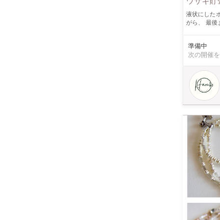
ウサギ貯
液状にしたポー
がら、 最後ま
くても誰で
人によって
準備中
る ・ポーリ
次の開催を
お子様のご参加につい
す。 〇作品の受け渡しについて 作品は乾燥後、約１週間後発送致します。 ◯オプションについて 20cmの丸
キャンバス
ンになります