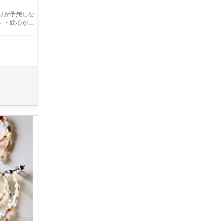
いです） ・
ることができ
ります。 〇
れるオプショ