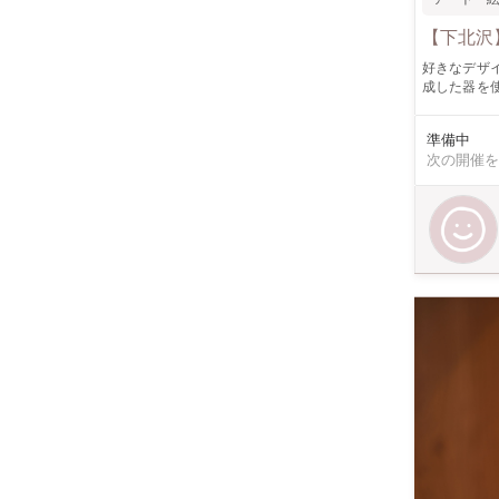
【下北沢
好きなデザ
成した器を
器を完成させて、持ち帰るこ
ョップ当日は何も
準備中
ます
次の開催を