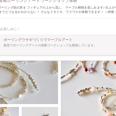
金箱ポーリングアートワークショップ体験
リング絵の具を フィギュアの上から流し、 マーブル模様を楽しみます♪ 仕上がりが予想しな
でどうなるかわからない！ そんなドキドキ、ワクワクが体験できます！ ～特徴～ ・絵心が無
も気軽に楽しめる！（４歳以上推奨） ・短時間でできる。（体験時間は1時間半くら
まったく違う作品に仕上がるので見ているだけでも楽しい！ ・インテリアとして飾
ングアートを、気軽に楽しむことができる！ ・ウサギ貯金箱のサイズは約23㎝にな
お楽しみに！
て ５歳~お子様のご参加大歓迎です。 〇場所について 予約確定後に詳細ご連絡しま
追加可能です！ こちらはポーリングベアーと同じ色の絵の具を使用してアートを作
ポーリングウサギづくりでマープルアート
❣️ 一緒に飾るとより可愛い！と大人気のオプションです✨
教室でポーリングアートの体験ワークショップを開催しています。