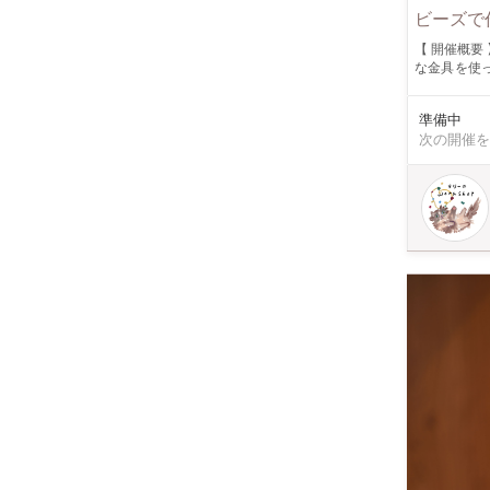
ビーズで
【 開催概要 】 テグスで作る、人気のビーズアクセサリーのワークショップを今年も開催します
な金具を使った
トリーなど お好
ください✴︎ アドバイスやお手伝いもいたしますので、どうぞお気軽にご参加ください。 おひとり様、お友達
準備中
と、お子様となどな
次の開催を
Work shop " 「煌めきの
グ・ブレスレット・ネックレス 基本の
す。 サンプルも数多くご用意
になります。
ます。