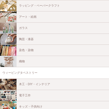
ラッピング・ペーパークラフト
アート・絵画
ガラス
陶芸・漆器
染色・染物
織物
ウィービングタペストリー
木工・DIY・インテリア
電子工作
キッズ・子供向け