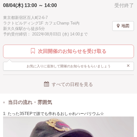
・サイズアップ(200ml)¥500
08/04(木) 13:00 ～ 14:00
受付終了
オリジナル
かっこいい
子供歓迎
親子で参加
・ボトル追加(1本あたり)
100ml¥1,000
男性歓迎
シニア歓迎
バレンタイン
記念日
秋
東京都新宿区百人町2-6-7
150ml¥1,500
ラクトビルディング1F カフェChamp Tei内
200ml¥2,000
地図
冬
春
夏
ピンク
グリーン
ホワイト
新大久保駅から徒歩5分
・ボールペン(1本あたり)¥1,000
予約受付締切： 2022年08月03日 (水) 14:00まで
・ローズ使用¥500
ゴールド
イェロー
パープル
ブラウン
ブルー
・ギフト用ラッピング¥300
※当日現金払い
水色
ブラック
グレー
アジアン
北欧
次回開催のお知らせを受け取る
ハワイアン
ヨーロピアン
アメリカン
アフリカン
【ハーバリウムとは】
×
お気に入りに追加して開催のお知らせをもらいましょう
駅近
徒歩5分以内
手ぶらOK
ウェディング
ドライフラワーやプリザーブドフラワーといったお花を専用のオイルで
ボトリングしたものです。
母の日
すべての日程を見る
近年はインテリア雑貨として注目され、どこにでも置ける、細かなお手
入れがいらないことなどからブームとなっています！
当日の流れ・雰囲気
【なぜハーバリウムなのか？】
1: たった3STEPで誰でも作れるおしゃれハーバリウム☆
ハンドメイド愛好家に人気のハーバリウム。
その理由は、・作り方がカンタン・自由にデザインできる・自分だけの
オリジナル作品・どこに置いてもオシャレ、など。
そして何より、お手入れ要らずで長く楽しむことができるためご自宅用/