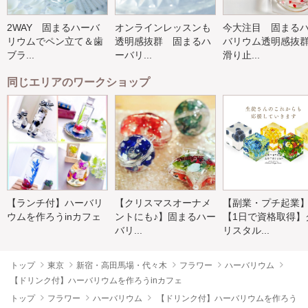
2WAY 固まるハーバ
オンラインレッスンも
今大注目 固まる
リウムでペン立て＆歯
透明感抜群 固まるハ
バリウム透明感
ブラ...
ーバリ...
滑り止...
同じエリアのワークショップ
【ランチ付】ハーバリ
【クリスマスオーナメ
【副業・プチ起業
ウムを作ろうinカフェ
ントにも♪】固まるハー
【1日で資格取得】
バリ...
リスタル...
トップ
東京
新宿・高田馬場・代々木
フラワー
ハーバリウム
【ドリンク付】ハーバリウムを作ろうinカフェ
トップ
フラワー
ハーバリウム
【ドリンク付】ハーバリウムを作ろう