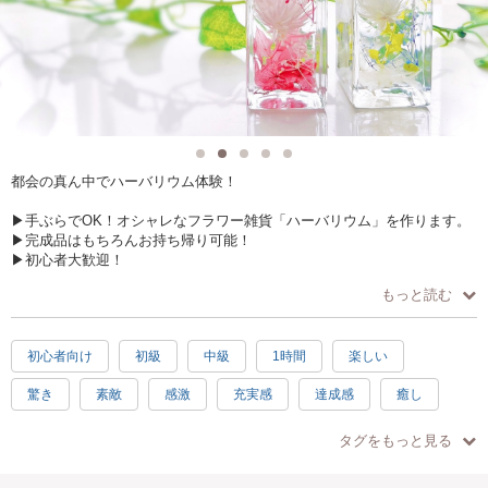
都会の真ん中でハーバリウム体験！
▶手ぶらでOK！オシャレなフラワー雑貨「ハーバリウム」を作ります。
▶︎完成品はもちろんお持ち帰り可能！
▶初心者大歓迎！
▶男性も女性も大歓迎！
もっと読む
▶お一人様大歓迎！
▶豊富な花材をお好きなだけ自由に選べます！
▶ドリンク1杯付き！制作後に併設のカフェ空間でまったり♪
初心者向け
初級
中級
1時間
楽しい
(レッスン料に含まれています）
驚き
素敵
感激
充実感
達成感
癒し
【内容】
ハッピー
日常使い
プレゼント
お手頃
1本(150ml)
タグをもっと見る
かわいい
ナチュラル
綺麗
シンプル
▶︎オプション