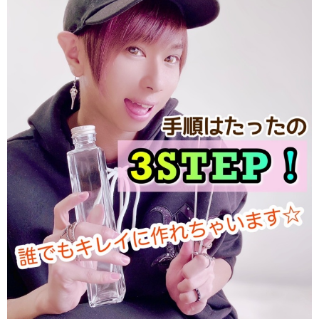
ギフト用ともに重宝されています♪
【ひとこと】
初めての方でもわかりやすいよう、オリジナルテキストも用いて制作し
ていきます♪
スタンスは、とにかくゆるく楽しく！
褒めて伸ばします（笑）
どんな方でもお気軽に遊びに来てくださいね^ ^
【スタジオについて】
新大久保駅より徒歩5分の立地！
カフェの中の仕切られた一角で開催しています。
都心でありながら、喧騒を忘れられる閑静なエリアに所在。
森の中にいるかのような緑豊かな内装の空間で、
リラックスしながら楽しんでお作りいただけます♪