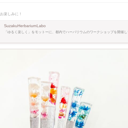
好きなだけ自由に選べます！ ▶おいしいランチ付！制作後に併設のカフェ空間でま
l) ▶︎オプション ・サイズアップ(200ml)¥500 ・ボトル追加
100ml¥1,000 150ml¥1,500 200ml¥2,000 ・ボールペン(1本あたり)¥1,0
お楽しみに！
グ¥300 ※当日現金払い 【ハーバリウムとは】 ドライフラワーやプリザーブドフラ
たお花を専用のオイルでボトリングしたものです。 近年はインテリア雑貨として注
細かなお手入れがいらないことなどからブームとなっています！ 【なぜハーバリウムなの
SuzakuHerbariumLabo
「ゆるく楽しく」をモットーに、都内でハーバリウムのワークショップを開催し
けのオリジナル作品・どこに置いてもオシャレ、など。 そして何より、お手入れ要
めご自宅用/ギフト用ともに重宝されています♪ 【ひとこと】 初めての方でもわかりやす
リジナルテキストも用いて制作していきます♪ スタンスは、とにかくゆるく楽しく！
方でもお気軽に遊びに来てくださいね^ ^ 【スタジオについて】 新大久保駅より徒歩5分
カフェの中の仕切られた一角で開催しています。 都心でありながら、喧騒を忘れられ
 森の中にいるかのような緑豊かな内装の空間で、 リラックスしながら楽しんでお作