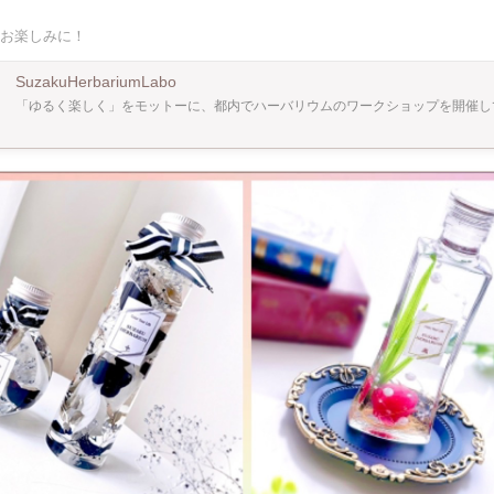
l) ▶︎オプション ・サイズアップ(200ml)¥500 ・ボトル追加
100ml¥1,000 150ml¥1,500 200ml¥2,000 ・ボールペン(1本あたり)¥1,0
お楽しみに！
グ¥300 ※当日現金払い 【ハーバリウムとは】 ドライフラワーやプリザーブドフラ
たお花を専用のオイルでボトリングしたものです。 近年はインテリア雑貨として注
細かなお手入れがいらないことなどからブームとなっています！ 【なぜハーバリウムなの
SuzakuHerbariumLabo
「ゆるく楽しく」をモットーに、都内でハーバリウムのワークショップを開催し
けのオリジナル作品・どこに置いてもオシャレ、など。 そして何より、お手入れ要
めご自宅用/ギフト用ともに重宝されています♪ 【ひとこと】 初めての方でもわかりやす
リジナルテキストも用いて制作していきます♪ スタンスは、とにかくゆるく楽しく！
方でもお気軽に遊びに来てくださいね^ ^ 【スタジオについて】 新大久保駅より徒歩5分
カフェの中の仕切られた一角で開催しています。 都心でありながら、喧騒を忘れられ
 森の中にいるかのような緑豊かな内装の空間で、 リラックスしながら楽しんでお作