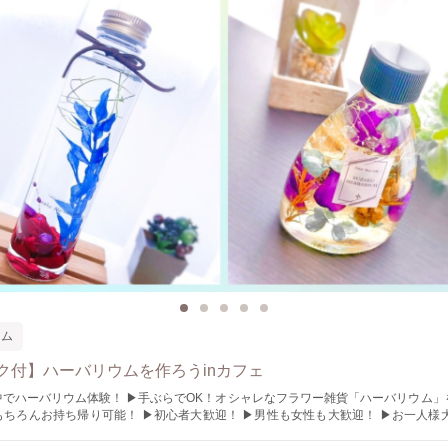
ウム
ク付】ハーバリウムを作ろうinカフェ
▶手ぶらでOK！オシャレなフラワー雑貨「ハーバリウム」を作ります。
もちろんお持ち帰り可能！ ▶初心者大歓迎！ ▶男性も女性も大歓迎！ ▶お一人様
好きなだけ自由に選べます！ ▶ドリンク1杯付き！制作後に併設のカフェ空間でま