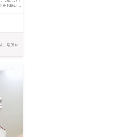
は、5校だけ！
 ・落とすと
と折れる可能
はご遠慮くださ
す。場所や