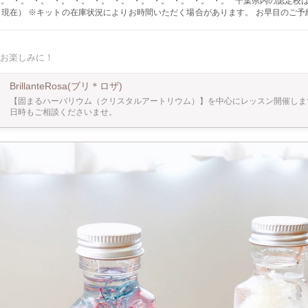
・。*・。*・。*・。*・。*・。*・。*・。*・。*・。*・。*・。* 千葉県内の認定校
合があります。 お早目のご予約をお願いい
ム作成にはUVレジンを使用します。 ・レジンアレルギーのある方はご遠慮下さい。
う可能性もあります。（２０回以上の落下テスト済） ・作成部分に強い力がかかる
お楽しみに！
。 ・折れても修復可能です。 ・食洗機のご利用はできません。 ・つけ置き洗い
BrillanteRosa(ブリ＊ロザ)
【固まるハーバリウム（クリスタルアートリウム）】を中心にレッスン開催しま
日時もご相談くださいませ。