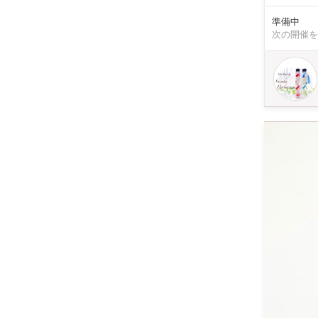
富な花材をお
ッスン料に含まれています） 【内容】 1本(150m
準備中
(1本あたり) 
次の開催を
¥500 ・ギフト用ラッピン
ワーといっ
にでも置ける、
か？】 ハンドメイド愛好家に人気のハーバリウム。 その理由は、・作り方がカンタン・自由にデザインでき
る・自分だ
しむことができるた
いよう、オ
します（笑） どんな
の立地！ 
アに所在。
す♪