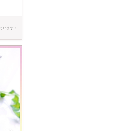
00 ・ローズ使用
目され、どこ
ています！
らずで長く楽
 褒めて伸ば
る閑静なエリ
りいただけま