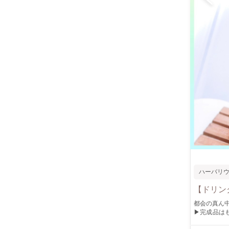
ハーバリ
【ドリン
都会の真ん中でハーバリウム体験！ 
▶︎完成品は
富な花材をお