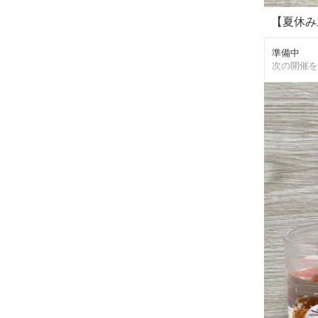
【夏休み
準備中
次の開催を