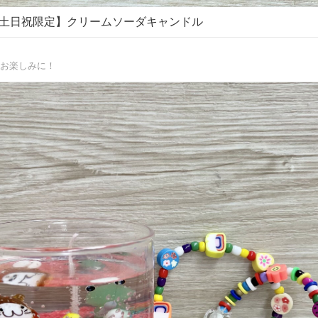
土日祝限定】クリームソーダキャンドル
お楽しみに！