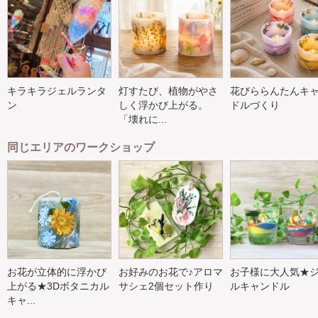
キラキラジェルランタ
灯すたび、植物がやさ
花びららんたんキ
ン
しく浮かび上がる。
ドルづくり
「壊れに...
同じエリアのワークショップ
お花が立体的に浮かび
お好みのお花で♪アロマ
お子様に大人気★
上がる★3Dボタニカル
サシェ2個セット作り
ルキャンドル
キャ...