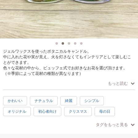
ジェルワックスを使ったボタニカルキャンドル。
中に入れた花や実が見え、火を灯さなくてもインテリアとして楽しむこ
とができます。
色々な花材の中から、ビュッフェ式でお好きなお花を選び頂けます。
（※季節によって花材の種類が異なります）
もっと読む
グラス下半分に花材を入れジェルワックスを入れます。上半分はアロマ
オイルと着色したジェルワックスを入れ完成。
かわいい
ナチュラル
綺麗
シンプル
染料は約20種類の中からお好きな色に着色が可能です。
アロマオイルは約20種類の中から選べます。
オリジナル
初心者向け
クリスマス
母の日
※燃焼部分は上半分のみです。
ウェディング
記念日
日常使い
プレゼント
タグをもっと見る
自由研究
楽しい
素敵
達成感
癒し