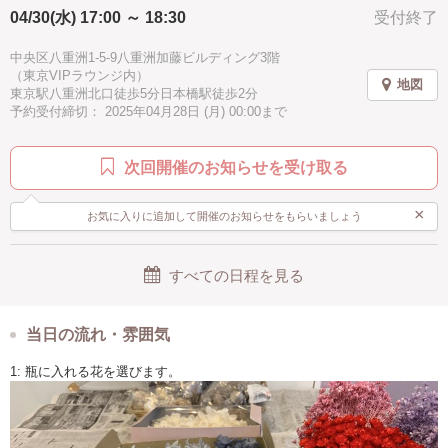
04/30(水) 17:00 ～ 18:30
受付終了
ハッピー
1時間
春
夏
秋
冬
夏休み
子供歓迎
親子で参加
男性歓迎
中央区八重洲1-5-9八重洲加藤ビルディング3階
（東京VIPラウンジ内）
地図
シニア歓迎
ピンク
グリーン
ホワイト
東京駅八重洲北口徒歩5分日本橋駅徒歩2分
予約受付締切： 2025年04月28日 (月) 00:00まで
ゴールド
イェロー
パープル
ブルー
水色
駅近
徒歩5分以内
汚れない
手ぶらOK
次回開催のお知らせを受け取る
×
お気に入りに追加して開催のお知らせをもらいましょう
すべての日程を見る
当日の流れ・雰囲気
1: 瓶に入れる花を選びます。