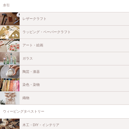
水引
レザークラフト
ラッピング・ペーパークラフト
アート・絵画
ガラス
陶芸・漆器
染色・染物
織物
ウィービングタペストリー
木工・DIY・インテリア