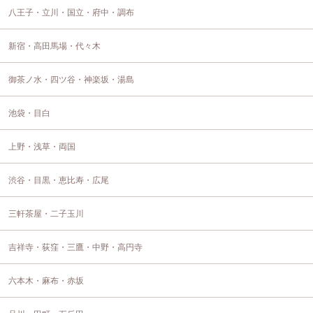
八王子・立川・国立・府中・調布
新宿・高田馬場・代々木
御茶ノ水・四ツ谷・神楽坂・湯島
池袋・目白
上野・浅草・両国
渋谷・目黒・恵比寿・広尾
三軒茶屋・二子玉川
吉祥寺・荻窪・三鷹・中野・高円寺
六本木・麻布・赤坂