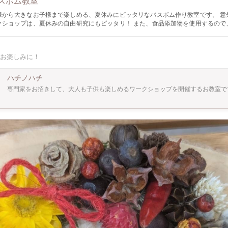
スボム教室
様から大きなお子様まで楽しめる、夏休みにピッタリなバスボム作り教室です。 意
クショップは、夏休みの自由研究にもピッタリ！ また、食品添加物を使用するので
な製品を作成します。 未就学児でも楽しく学べるバスボム作り。 作りたい色を1
！ 主材料である重曹の環境配慮の話しから、お掃除活用まで。 是非保護
 自由研究に使いやすいよう、お家で復習できる簡単な資料も用意しま
お楽しみに！
でコツをつかんで、是非ご自宅でも作ってみてくださいね！
ハチノハチ
専門家をお招きして、大人も子供も楽しめるワークショップを開催するお教室で