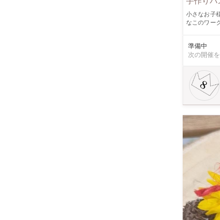
手作りバ
小さなお子
なこのワー
様のお口に入っても大丈夫
色選んでお気に入りを作りましょう
準備中
者様もご一緒にお楽しみください。
次の開催を
す。 ここ