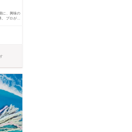
期に、興味の
が選
く移り変わり
かり指導します。
す