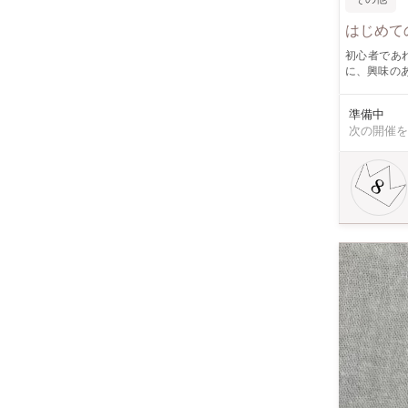
はじめて
初心者であ
に、興味の
します。 お子様向けには、大流行の「しゃかしゃかキーホルダー」 好きなパーツを沢山詰めて、飾りも沢山
使って楽しんでください！ 大人向けには、こちら
準備中
やかな海をイメージし
次の開催を
る化学物質