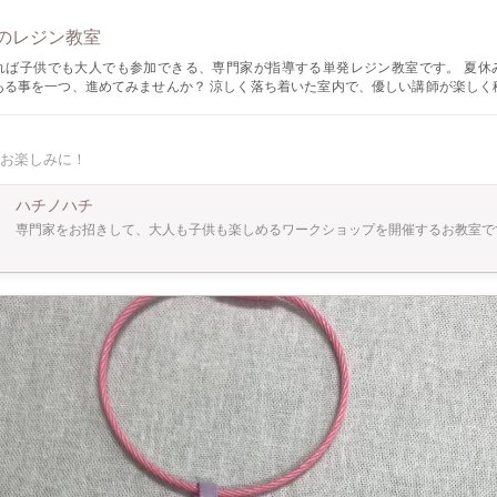
のレジン教室
れば子供でも大人でも参加できる、専門家が指導する単発レジン教室です。 夏休
ある事を一つ、進めてみませんか？ 涼しく落ち着いた室内で、優しい講師が楽しく
も大人気の「海レジンのアルファベットキーホルダー」 爽
て、夏にピッタリの一品を作ります。 レジンは不用意に触るとアレルギーにもなりう
お楽しみに！
です。 楽しく安全に趣味にできるよう、この機会に正しい知識を学びませんか？
ハチノハチ
専門家をお招きして、大人も子供も楽しめるワークショップを開催するお教室で