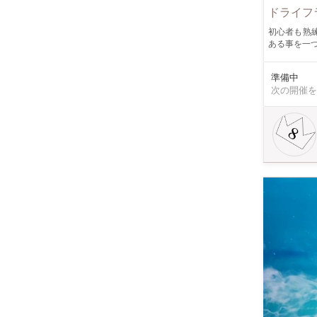
ドライフ
初心者も熟
ある事を一つ
ぶ花材を使
を愛でる。 室
準備中
次の開催を