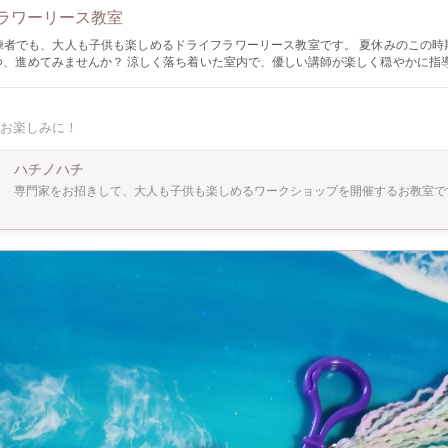
ラワーリース教室
練者でも、大人も子供も楽しめるドライフラワーリース教室です。 夏休みのこの時
、進めてみませんか？ 涼しく落ち着いた室内で、優しい講師が楽しく穏やかに指導。 プロ
って、手触りや香りを楽しみながら作るリース。 セミドライからドライになってい
内にいながらその季節に合った旬の植物に触れ合う、癒しの時間です。 溢れんばかりの旬の草
花をぎゅっと閉じ込めた作品が出来上がります。 大人も子供も楽しめるようプロがしっ
お楽しみに！
ハチノハチ
専門家をお招きして、大人も子供も楽しめるワークショップを開催するお教室で