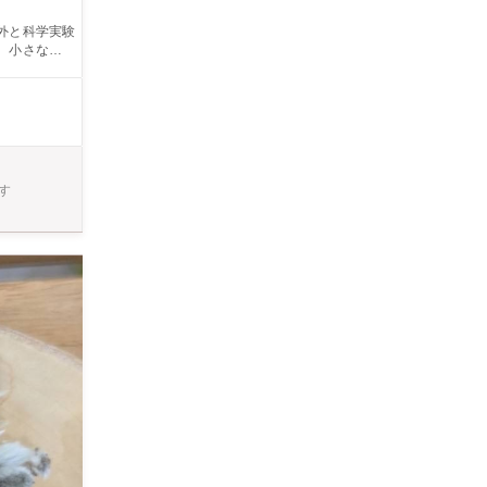
外と科学実験
、小さなお子
す