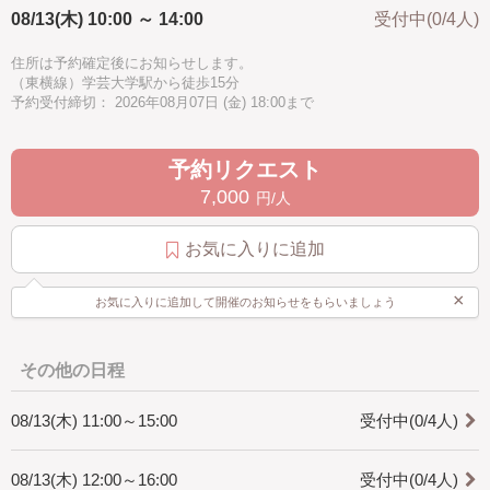
08/13(木) 10:00 ～ 14:00
受付中(0/4人)
[どんな人が対象?]
・10歳以上
住所は予約確定後にお知らせします。
・初心者の方でも大丈夫です。
（東横線）学芸大学駅から徒歩15分
予約受付締切： 2026年08月07日 (金) 18:00まで
[所要時間]
・約4時間
＊個人差がございますので所要時間は目安です。
時間に余裕を持ってご予約ください。
予約リクエスト
7,000
円/人
[是非知ってほしい]
・マクラメ編みは手で紐を結びデザインを作り出すことの出来る技法で
す。
お気に入りに追加
インテリア、アクセサリーと幅広く作れます。
一つ作ると次に何を作ろうかなと楽しくなります。
×
是非体験してみてください。
お気に入りに追加して開催のお知らせをもらいましょう
その他の日程
08/13(木) 11:00～15:00
受付中(0/4人)
08/13(木) 12:00～16:00
受付中(0/4人)