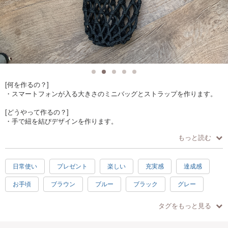
[何を作るの？]
・スマートフォンが入る大きさのミニバッグとストラップを作ります。
[どうやって作るの？]
・手で紐を結びデザインを作ります。
輪結び、一つ結び、平結び、本結び、ブーツレース結び、伸縮箇所の結
もっと読む
び方、焼きどめが学べます。
[作品仕様]
日常使い
プレゼント
楽しい
充実感
達成感
・バッグ高さ約18センチ 幅約11センチ
肩紐の長さは調整して作ります。
お手頃
ブラウン
ブルー
ブラック
グレー
紐の色は時期により異なりますが、何種類かの色から組み合わせを選
べます。
手ぶらOK
中級
シンプル
春
夏
秋
タグをもっと見る
[オススメポイント]
冬
グリーン
・少人数制でゆっくり教えられます。