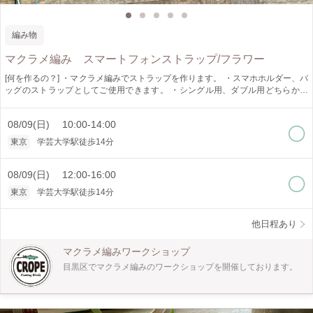
編み物
マクラメ編み スマートフォンストラップ/フラワー
[何を作るの？] ・マクラメ編みでストラップを作ります。 ・スマホホルダー、バ
ッグのストラップとしてご使用できます。 ・シングル用、ダブル用どちらか選
べます。 [どうやって作るの？] ・手で紐を結びデザインを作ります。 ・タッチ
ング結び、輪結び、ねじり結び、平結び、まとめ結びが学べます。 [作品仕様] ・
08/09(日) 10:00-14:00
約 L.1300mm(体型に合わせてサイズは変更出来ます） [オススメポイント] ・ロ
ープの色、金具の色が選べます。 （時期により、紐の色は異なりますので、画
東京
学芸大学駅徒歩14分
像の紐の色が無い場合もございます） ・少人数制でゆっくり教えられます。 [ど
んな人が対象?] ・初心者の方でも大丈夫ですが、所要時間より時間がかかる場合
がございますので、 時間に余裕をもってご予約ください。 [所要時間] ・4時間
08/09(日) 12:00-16:00
にしていますが、個人差がありますので4時間以上かかることがあります。 時間
東京
学芸大学駅徒歩14分
に余裕をもってお越しください。 [是非知ってほしい] ・マクラメ編みは手で紐を
結びデザインを作り出すことの出来る技法です。 インテリア、アクセサリーと
幅広く作れます。 一つ作ると次に何を作ろうかなと楽しくなります。 是非体験
他日程あり
してみてください。
マクラメ編みワークショップ
目黒区でマクラメ編みのワークショップを開催しております。