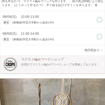
[何を作るの？] ・マクラメ編みでバッグを作ります。 ・紐の色は時期により異な
ります。 [どうやって作るの？] ・手で紐を結びデザインを作ります。 巻き結
び、平結び、シャコ結び、本結び、三つ編み、まとめ結びが学べます。 [作品仕
様] ・高さ約18センチ 幅約13.5センチ （スマホが入るサイズです） [オスス
08/09(日) 10:00-13:00
メポイント] ・少人数制でゆっくり教えられます。 [どんな人が対象?] ・10歳以
上 ・初心者の方でも大丈夫ですが個人差がございますので時間がかかる場合が
東京
(東横線)学芸大学駅から徒歩14分
あります。 [所要時間] ・4時間x2回（2回目の追加料金はないです） ・2回目の日
程は1回目のワークショップの後にご希望の日程をご予約ください。 ・1回で終
わらせたい方はご予約の際に備考欄にお知らせください。 [是非知ってほしい] ・
08/09(日) 11:00-14:00
マクラメ編みは手で紐を結びデザインを作り出すことの出来る技法です。 イン
東京
(東横線)学芸大学駅から徒歩14分
テリア、アクセサリーと幅広く作れます。 一つ作ると次に何を作ろうかなと楽
しくなります。 是非体験してみてください。
他日程あり
マクラメ編みワークショップ
目黒区でマクラメ編みのワークショップを開催しております。