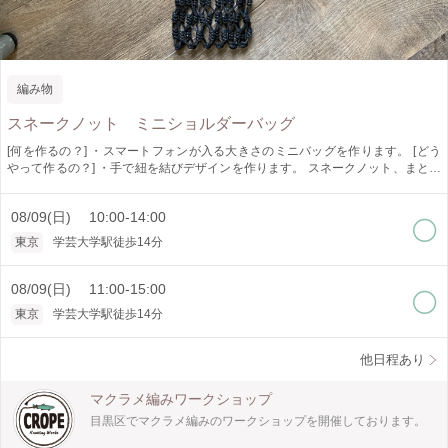
編み物
スネークノット ミニショルダーバッグ
[何を作るの？] ・スマートフォンが入る大きさのミニバッグを作ります。 [どう
やって作るの？] ・手で紐を結びデザインを作ります。 スネークノット、まとめ
結び、ブーツレースノット、伸縮箇所の結び方、焼きどめが学べます。 [作品仕
様] ・バッグ高さ約18センチ 幅約11センチ 肩紐の長さは調整して作りま
08/09(日) 10:00-14:00
す。 紐の色、金具は時期により異なりますが、何種類かの色から組み合わせ
を選べます。 [オススメポイント] ・少人数制でゆっくり教えられます。 [どんな
東京
学芸大学駅徒歩14分
人が対象?] ・10歳以上 ・初心者の方でも大丈夫です。 [所要時間] ・約4時間
＊個人差がございますので所要時間は目安です。 時間に余裕を持ってご予約
ください。 [是非知ってほしい] ・マクラメ編みは手で紐を結びデザインを作り出
08/09(日) 11:00-15:00
すことの出来る技法です。 インテリア、アクセサリーと幅広く作れます。 一つ
東京
学芸大学駅徒歩14分
作ると次に何を作ろうかなと楽しくなります。 是非体験してみてください。
他日程あり
マクラメ編みワークショップ
目黒区でマクラメ編みのワークショップを開催しております。