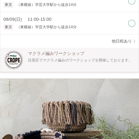
ポイント] ・ロープの色が選べます。(欠品してるカラーもあります） ・少人数制
東京
（東横線）学芸大学駅から徒歩14分
でゆっくり教えられます。 [どんな人が対象?] ・初心者の方でも大丈夫ですが時
間がかかる場合がございます。 [是非知ってほしい] ・マクラメ編みは手で紐を結
びデザインを作り出すことの出来る技法です。 インテリア、アクセサリーと幅
08/09(日) 11:00-15:00
広く作れます。 一つ作ると次に何を作ろうかなと楽しくなります。 是非体験し
東京
（東横線）学芸大学駅から徒歩14分
てみてください。
他日程あり
マクラメ編みワークショップ
目黒区でマクラメ編みのワークショップを開催しております。