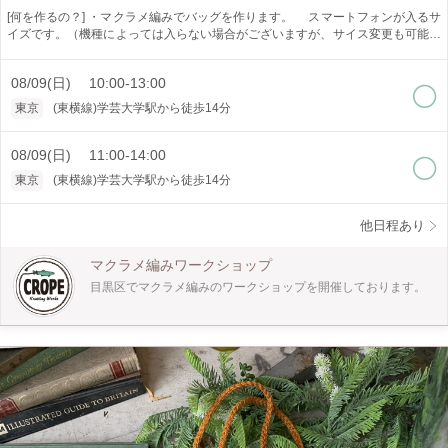
[何を作るの？] ・マクラメ編みでバッグを作ります。 スマートフォンが入るサ
イズです。（機種によっては入らない場合がございますが、サイス変更も可能で
すのでご相談ください。その場合追加料金がかかります） [どうやって作るの？]
・手で紐を結びデザインを作ります。 巻き結び、平結び、シャコ結び、本結
08/09(日) 10:00-13:00
び、三つ編み、まとめ結びが学べます。 [作品仕様] ・高さ約11センチ 幅約20
センチ 肩紐の長さは調整して作ります。 紐の色は時期により異なりま
東京
(東横線)学芸大学駅から徒歩14分
す。 [オススメポイント] ・少人数制でゆっくり教えられます。 [どんな人が対
象?] ・10歳以上 ・初心者の方でも大丈夫です。 [所要時間] ・約6時間 2回に分
けて作ります。 2回目の日程は1回目が終わった時にご希望の日程をお知らせく
08/09(日) 11:00-14:00
ださい。 （後日でも大丈夫です） ＊1日で作りたい方はご予約の際に問い合わせ
東京
(東横線)学芸大学駅から徒歩14分
ください。 [是非知ってほしい] ・マクラメ編みは手で紐を結びデザインを作り出
すことの出来る技法です。 インテリア、アクセサリーと幅広く作れます。 一つ
作ると次に何を作ろうかなと楽しくなります。 是非体験してみてください。
他日程あり
マクラメ編みワークショップ
目黒区でマクラメ編みのワークショップを開催しております。