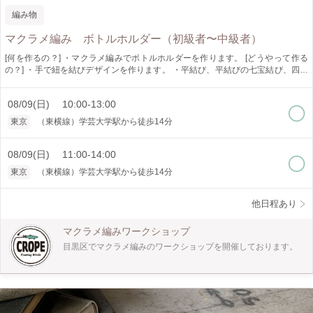
編み物
マクラメ編み ボトルホルダー（初級者〜中級者）
[何を作るの？] ・マクラメ編みでボトルホルダーを作ります。 [どうやって作る
の？] ・手で紐を結びデザインを作ります。 ・平結び、平結びの七宝結び、四つ
組、まとめ結びが学べます。 [作品仕様] ・SHORT: H.34センチ W.7.5センチ [オ
ススメポイント] ・ロープの色が選べます。（ご希望の色が無い時もあります）
08/09(日) 10:00-13:00
・少人数制でゆっくり教えられます。 [どんな人が対象?] ・初心者の方でも大丈
夫です。 [所要時間] ・3時間にしていますが、個人差がありますので3時間以上か
東京
（東横線）学芸大学駅から徒歩14分
かることがあります。 時間に余裕をもってお越しください。 [是非知ってほしい]
・マクラメ編みは手で紐を結びデザインを作り出すことの出来る技法です。 イ
ンテリア、アクセサリーと幅広く作れます。 一つ作ると次に何を作ろうかなと
08/09(日) 11:00-14:00
楽しくなります。 是非体験してみてください。
東京
（東横線）学芸大学駅から徒歩14分
他日程あり
マクラメ編みワークショップ
目黒区でマクラメ編みのワークショップを開催しております。