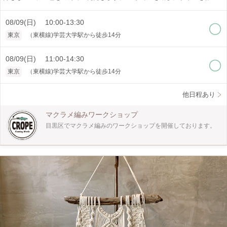
す。 平結び、巻き結び、捻り結び、左右結びが学べます。 [作品仕様] ・リン
グ上部位置からH.約50センチ W.24センチ（リングサイズ直径16.5センチ） [オス
08/09(日) 10:00-13:30
スメポイント] ・ロープの色が選べます。（時期により紐の色は異なります） ・
少人数制でゆっくり教えられます。 [どんな人が対象?] ・初めての方でも大丈夫
東京
（東横線)学芸大学駅から徒歩14分
ですが個人差がございますので時間がかかる場合があります。 [是非知ってほし
い] ・マクラメ編みは手で紐を結びデザインを作り出すことの出来る技法です。
インテリア、アクセサリーと幅広く作れます。 一つ作ると次に何を作ろうかな
08/09(日) 11:00-14:30
と楽しくなります。 是非体験してみてください。
東京
（東横線)学芸大学駅から徒歩14分
他日程あり
マクラメ編みワークショップ
目黒区でマクラメ編みのワークショップを開催しております。