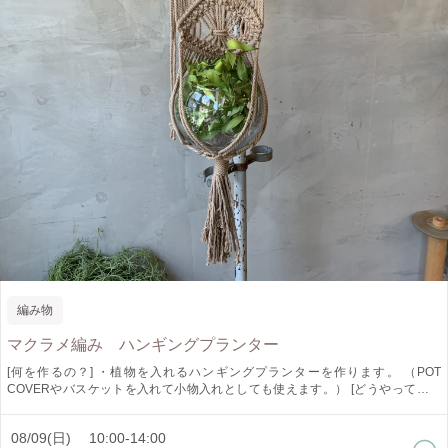
編み物
マクラメ編み ハンギングプランター
[何を作るの？] ・植物を入れるハンギングプランターを作ります。 （POT
COVERやバスケットを入れて小物入れとしても使えます。） [どうやって作る
の？] ・お好きなロープの色を選んでいただきます。 ・手で紐を結びデザインを
作ります。 まとめ結び、平結び、巻き結び、平結びの七宝結びが学べます。
08/09(日) 10:00-14:00
[作品仕様] ・流木位置から長さ約65センチ ロープ箇所幅約16センチ [オススメ