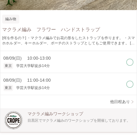
編み物
マクラメ編み フラワー ハンドストラップ
[何を作るの？] ・マクラメ編みでお花の形をしたストラップを作ります。 ・スマ
ホホルダー、キーホルダー、ポーチのストラップとしてもご使用できます。 [ど
うやって作るの？] ・手で紐を結びデザインを作ります。 ・平結び、輪結び、タ
ッチング結び、まとめ結びが学べます。 [作品仕様] ・約 L.30センチ W.3センチ
08/09(日) 10:00-13:00
[オススメポイント] ・ロープの色が選べます。（時期により色は異なります） ・
ナスカン（金具）は時期により種類が異なります。 ・少人数制でゆっくり教え
東京
学芸大学駅徒歩14分
られます。 [どんな人が対象?] ・初心者の方でも大丈夫です。 [所要時間] ・2.5時
間にしていますが、個人差がありますので2.5時間以上かかることがあります。
時間に余裕をもってお越しください。 [是非知ってほしい] ・マクラメ編みは手で
08/09(日) 11:00-14:00
紐を結びデザインを作り出すことの出来る技法です。 インテリア、アクセサリ
東京
学芸大学駅徒歩14分
ーと幅広く作れます。 一つ作ると次に何を作ろうかなと楽しくなります。 是非
体験してみてください。
他日程あり
マクラメ編みワークショップ
目黒区でマクラメ編みのワークショップを開催しております。