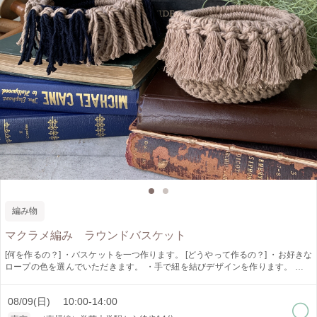
編み物
マクラメ編み ラウンドバスケット
[何を作るの？] ・バスケットを一つ作ります。 [どうやって作るの？] ・お好きな
ロープの色を選んでいただきます。 ・手で紐を結びデザインを作ります。 横
巻き結び、縦巻き結びが学べます。 [作品仕様] ・約W.120mm H.80mm [オススメ
ポイント] ・ロープの色が選べます。 ・少人数制でゆっくり教えられます。 [ど
08/09(日) 10:00-14:00
んな人が対象?] ・初心者の方でも大丈夫です。 [是非知ってほしい] ・マクラメ編
みは手で紐を結びデザインを作り出すことの出来る技法です。 インテリア、ア