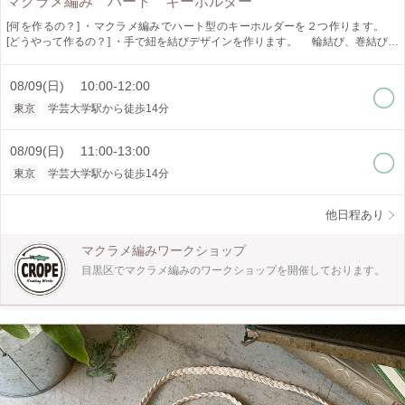
マクラメ編み ハート キーホルダー
[何を作るの？] ・マクラメ編みでハート型のキーホルダーを２つ作ります。
[どうやって作るの？] ・手で紐を結びデザインを作ります。 輪結び、巻結びが
学べます。 [作品仕様] ・H.8.5 センチ W.7センチ [オススメポイント] ・ロープ
の色が選べます。 ・少人数制でゆっくり教えられます。 [どんな人が対象?] ・10
08/09(日) 10:00-12:00
歳以上 ・初心者の方でも大丈夫です。 [所要時間] ・2時間にしていますが、個人
差がありますので2時間以上かかることがあります。 時間に余裕をもってお越し
東京
学芸大学駅から徒歩14分
ください。 [是非知ってほしい] ・マクラメ編みは手で紐を結びデザインを作り出
すことの出来る技法です。 インテリア、アクセサリーと幅広く作れます。 一つ
作ると次に何を作ろうかなと楽しくなります。 是非体験してみてください。
08/09(日) 11:00-13:00
東京
学芸大学駅から徒歩14分
他日程あり
マクラメ編みワークショップ
目黒区でマクラメ編みのワークショップを開催しております。