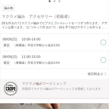
編み物
マクラメ編み アクセサリー（初級者）
[何を作るの？] マクラメ編みでピアスとブレスレットを一つずつ作ります。 デザ
インは選べます。 [どうやって作るの？] ・紐を手で結びデザインを作ります。
・平結び、巻き結び、タッチング結び、ねじり結び、まとめ結び、リーフノッ
ト、四つ組、焼き留めが学べます。 [作品仕様] ・ピアス高さ/約5〜13センチ
08/09(日) 10:00-14:00
幅/1〜5センチ ・バングル長さ約20センチ（フリーサイズ） ＊デザインにより異
なります。 [所要時間] ・約4時間 ＊所要時間は個人差があります。 4時間で終わ
東京
（東横線）学芸大学駅から徒歩14分
らない場合もございますので時間に余裕を持ってご参加ください。 [オススメポ
イント] ・少人数制でゆっくり教えられます。 ・お好きな紐の色とビーズで作れ
ます。 [どんな人が対象?] ・初心者の方でも大丈夫です。 [是非知ってほしい] ・
08/09(日) 11:00-15:00
マクラメ編みは手で紐を結びデザインを作り出すことの出来る技法です。 イン
東京
（東横線）学芸大学駅から徒歩14分
テリア、アクセサリーと幅広く作れます。 一つ作ると次に何を作ろうかなと楽
しくなります。 是非体験してみてください。
他日程あり
マクラメ編みワークショップ
目黒区でマクラメ編みのワークショップを開催しております。