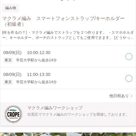
編み物
マクラメ編み スマートフォンストラップ/キーホルダー
（初級者）
[何を作るの？] ・マクラメ編みでストラップを２つ作ります。 ・スマホホルダ
ー、キーホルダー、ポーチのストラップとしてもご使用できます。 [どうやって
作るの？] ・手で紐を結びデザインを作ります。 ・ねじり結び、平結び、まとめ
結びが学べます。 [作品仕様] ・約 L.23センチ W.3センチ [オススメポイント] ・
08/09(日) 10:00-12:30
ロープの色が選べます。（時期により色は異なります） ・ナスカン（金具）は
時期により種類が異なります。 ・少人数制でゆっくり教えられます。 [どんな人
東京
学芸大学駅から徒歩14分
が対象?] ・初心者の方でも大丈夫です。 [所要時間] ・2.5時間にしていますが、
個人差がありますので2.5時間以上かかることがあります。 時間に余裕をもって
お越しください。 [是非知ってほしい] ・マクラメ編みは手で紐を結びデザインを
08/09(日) 11:00-13:30
作り出すことの出来る技法です。 インテリア、アクセサリーと幅広く作れま
東京
学芸大学駅から徒歩14分
す。 一つ作ると次に何を作ろうかなと楽しくなります。 是非体験してみてくだ
さい。
他日程あり
マクラメ編みワークショップ
目黒区でマクラメ編みのワークショップを開催しております。