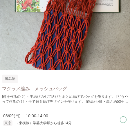
編み物
マクラメ編み メッシュバッグ
[何を作るの？] ・平結びの七宝結びとまとめ結びでバッグを作ります。 [どうや
って作るの？] ・手で紐を結びデザインを作ります。 [作品仕様] ・高さ約53セン
チ 幅約30センチ [オススメポイント] ・ロープの色が選べます。（時期によりロ
ープの色は異なります） ・少人数制でゆっくり教えられます。 [どんな人が対
08/09(日) 10:00-14:00
象?] ・初心者の方でも大丈夫ですが時間がかかる場合がございます。 [是非知っ
てほしい] ・マクラメ編みは手で紐を結びデザインを作り出すことの出来る技法
東京
（東横線）学芸大学駅から徒歩14分
です。 インテリア、アクセサリーと幅広く作れます。 一つ作ると次に何を作ろ