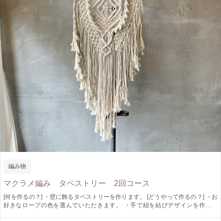
編み物
マクラメ編み タペストリー 2回コース
[何を作るの？] ・壁に飾るタペストリーを作ります。 [どうやって作るの？] ・お
好きなロープの色を選んでいただきます。 ・手で紐を結びデザインを作りま
す。 平結び、巻き結び、捻り結びが学べます。 [作品仕様] ・流木位置からH.