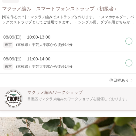
マクラメ編み スマートフォンストラップ（初級者）
[何を作るの？] ・マクラメ編みでストラップを作ります。 ・スマホホルダー、バ
ッグのストラップとしてご使用できます。 ・シングル用、ダブル用どちらか選
べます。 [どうやって作るの？] ・手で紐を結びデザインを作ります。 ・ねじり
結び、平結び、紐変えの平結び、まとめ結びが学べます。 [作品仕様] ・約
08/09(日) 10:00-13:00
L.1300mm(体型に合わせてサイズは変更出来ます） [オススメポイント] ・ロープ
の色、金具の色が選べます。 ・少人数制でゆっくり教えられます。 ・好きな結
東京
(東横線）学芸大学駅から徒歩14分
び方だけでも！デザインは変更出来ます。 [どんな人が対象?] ・初心者の方でも
大丈夫です。 [所要時間] ・3時間にしていますが、個人差がありますので4時間以
上かかることがあります。 時間に余裕をもってお越しください。 [是非知ってほ
08/09(日) 11:00-14:00
しい] ・マクラメ編みは手で紐を結びデザインを作り出すことの出来る技法で
東京
(東横線）学芸大学駅から徒歩14分
す。 インテリア、アクセサリーと幅広く作れます。 一つ作ると次に何を作ろう
かなと楽しくなります。 是非体験してみてください。
他日程あり
マクラメ編みワークショップ
目黒区でマクラメ編みのワークショップを開催しております。