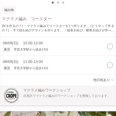
編み物
マクラメ編み コースター
[何を作るの？] ・マクラメ編みでコースターを1つ作ります。 [どうやって作る
の？] ・手で紐を結びデザインを作ります。 ・縦巻き結び、横巻き結びが学べま
す。 [作品仕様] ・約 10x10センチ [オススメポイント] ・ロープの色が選べます。
（時期により色は異なります） ・少人数制でゆっくり教えられます。 [どんな人
08/09(日) 10:00-12:00
が対象?] ・初心者の方でも大丈夫です。（10歳以上） [所要時間] ・2時間にして
いますが、個人差がありますので2時間以上かかることがあります。 時間に余
東京
学芸大学駅から徒歩14分
裕をもってお越しください。 [是非知ってほしい] ・マクラメ編みは手で紐を結び
デザインを作り出すことの出来る技法です。 インテリア、アクセサリーと幅広
く作れます。 一つ作ると次に何を作ろうかなと楽しくなります。 是非体験して
08/09(日) 11:00-13:00
みてください。
東京
学芸大学駅から徒歩14分
他日程あり
マクラメ編みワークショップ
目黒区でマクラメ編みのワークショップを開催しております。