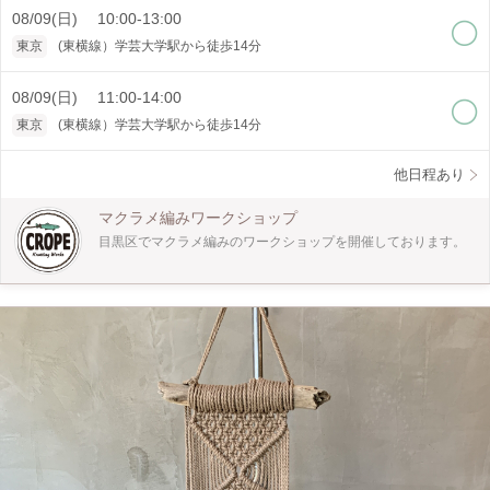
約80センチ W.43センチ（流木のサイズにより異なります） [オススメポイン
08/09(日) 10:00-13:00
ト] ・ロープの色が選べます。（時期により紐の色は異なります） ・少人数制で
ゆっくり教えられます。 [どんな人が対象?] ・中級者にしていますが初心者の方
東京
(東横線）学芸大学駅から徒歩14分
でも大丈夫です。 初心者の方は時間がかかる場合がございます。 [2回目のご予
約] ・1回目のレッスンの時に次回のご予約をお願いします。 ・1日で作りたい方
はご予約の時に備考欄にご記入ください。 休憩を挟み1日かけて作る事もできま
08/09(日) 11:00-14:00
す。 約6時間（個人差があります） [是非知ってほしい] ・マクラメ編みは手で紐
東京
(東横線）学芸大学駅から徒歩14分
を結びデザインを作り出すことの出来る技法です。 インテリア、アクセサリー
と幅広く作れます。 一つ作ると次に何を作ろうかなと楽しくなります。 是非体
験してみてください。
他日程あり
マクラメ編みワークショップ
目黒区でマクラメ編みのワークショップを開催しております。