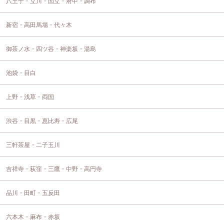
八王子・立川・国立・府中・調布
新宿・高田馬場・代々木
御茶ノ水・四ツ谷・神楽坂・湯島
池袋・目白
上野・浅草・両国
渋谷・目黒・恵比寿・広尾
三軒茶屋・二子玉川
吉祥寺・荻窪・三鷹・中野・高円寺
品川・田町・五反田
六本木・麻布・赤坂