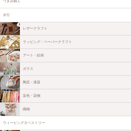
つまみ細工
水引
レザークラフト
ラッピング・ペーパークラフト
アート・絵画
ガラス
陶芸・漆器
染色・染物
織物
ウィービングタペストリー