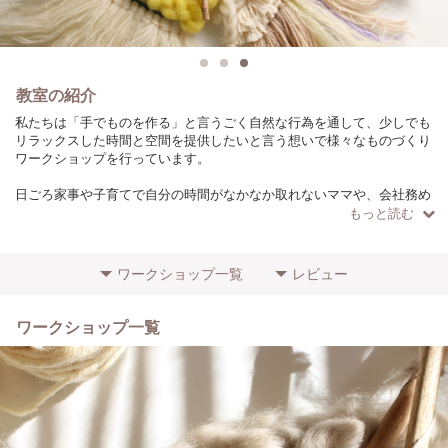
教室の紹介
私たちは「手でものを作る」と言うごく自然な行為を通して、少しでも
リラックスした時間と空間を提供したいと言う想いで様々なものづくり
ワークショップを行っています。
日ごろ家事や子育てで自分の時間がなかなか取れないママや、会社務め
で気がついたら何年も好きな事や趣味に時間をとってないと言う方、一
もっと読む
息ついて子供の頃のように絵や工作、手芸を楽しみましょう。
『FLATMATE Labo』では普段忙しくてなかなか出来ない、ハンドメイ
ワークショップ一覧
レビュー
ドのものづくりをあえて時間をかけて丁寧に行うことで本来のものづく
りの楽しさ、新しいようで懐かしい時間の使い方を皆様と一緒に作りま
す。
ワークショップ一覧
大人向け、お子様向け、絵、工作、織物、書道、グラフィックデザイン
など専門の先生が初めての方でも参加できるように楽しく丁寧にサポー
トします。
カフェのような落ち着いた空間で手芸やアートクラフトを楽しみません
か。