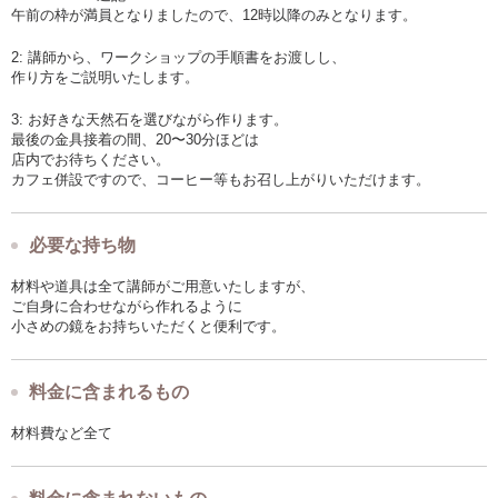
午前の枠が満員となりましたので、12時以降のみとなります。
【ここがオススメ！】
なんといっても、たくさんの種類の天然石から
2: 講師から、ワークショップの手順書をお渡しし、
お好みのものを選べるのが楽しい！！
作り方をご説明いたします。
完成したお品は、何故か必ずご自身に
ぴったり似合うアクセサリーに仕上がっています。
3: お好きな天然石を選びながら作ります。
(100名以上教えてきた講師の経験談)
最後の金具接着の間、20〜30分ほどは
店内でお待ちください。
カフェ併設ですので、コーヒー等もお召し上がりいただけます。
【どんな人が対象？】
講師が優しく丁寧に教えますので
初心者でもご安心ください。
必要な持ち物
天然石好きな方もぜひ！！
材料や道具は全て講師がご用意いたしますが、
ご自身に合わせながら作れるように
小さめの鏡をお持ちいただくと便利です。
料金に含まれるもの
材料費など全て