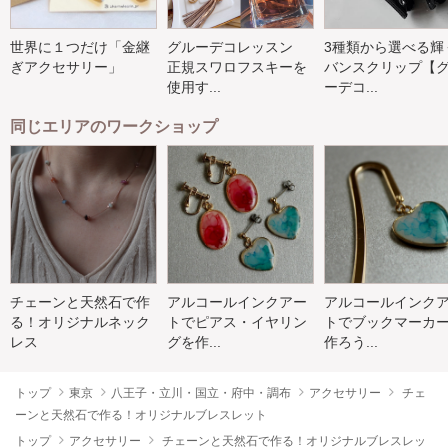
世界に１つだけ「金継
グルーデコレッスン
3種類から選べる輝
ぎアクセサリー」
正規スワロフスキーを
バンスクリップ【
使用す...
ーデコ...
同じエリアのワークショップ
チェーンと天然石で作
アルコールインクアー
アルコールインク
る！オリジナルネック
トでピアス・イヤリン
トでブックマーカ
レス
グを作...
作ろう...
トップ
東京
八王子・立川・国立・府中・調布
アクセサリー
チェ
ーンと天然石で作る！オリジナルブレスレット
トップ
アクセサリー
チェーンと天然石で作る！オリジナルブレスレッ