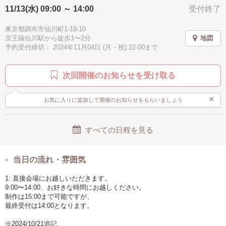
肌馴染みの良いピンクゴールド
11/13(水) 09:00 ～ 14:00
受付終了
秋
冬
お手頃
ピンク
グリーン
ホワイト
からお選びいただき、
ご予約時にご指定ください。
ゴールド
イェロー
パープル
ブルー
水色
東京都調布市仙川町1-19-10
京王線仙川駅から徒歩1〜2分
地図
長さの目安は、手首周り+2〜3cm。
ブラック
グレー
駅近
汚れない
手ぶらOK
予約受付締切： 2024年11月04日 (月・祝) 22:00まで
こちらも、ご予約時にご希望の長さを
お申し付けください。
ご不明な場合はご相談ください。
次回開催のお知らせを受け取る
【どうやってつくるの？】
×
お気に入りに追加して開催のお知らせをもらいましょう
チェーンに、その場でお選びいただいた天然石を通し、
石が動かないように固定します。
すべての日程を見る
最後にチェーンの端に金具を接着。
接着するのに20〜30分程かかりますので、
併設のカフェでコーヒーを
召し上がっていただくことも可能です。
当日の流れ・雰囲気
1: 直接会場にお越しいただきます。
【作品の仕様】
9:00〜14:00、お好きな時間にお越しください。
チェーンに、天然石7粒が基準。
制作は15:00まで可能ですが、
もし天然石の個数を増やしたい場合は
最終受付は14:00となります。
その場で対応いたします。
※2024/10/21追記