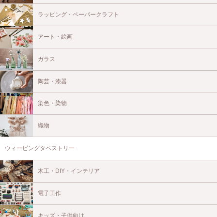
ラッピング・ペーパークラフト
アート・絵画
ガラス
陶芸・漆器
染色・染物
織物
ウィービングタペストリー
木工・DIY・インテリア
電子工作
キッズ・子供向け