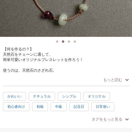
【何を作るの？】
天然石をチェーンに通して、
簡単可愛いオリジナルブレスレットを作ろう！
使うのは、天然石のさざれ石。
同じ種類でも、形も様々、色味も微妙に違います。
もっと読む
その中で、自分がビビッとくる物を選んで
アクセサリーを作りましょう。
かわいい
ナチュラル
シンプル
オリジナル
天然石はおよそ15種類。
人によっては長時間悩まれたりもしますが、
初心者向け
初級
中級
記念日
日常使い
その選ぶ時間が1番楽しかったりもします。
プレゼント
楽しい
素敵
充実感
達成感
チェーンの色は3種類。
タグをもっと見る
華やかなゴールド
癒し
ハッピー
1時間
1.5時間
春
夏
クールなシルバー