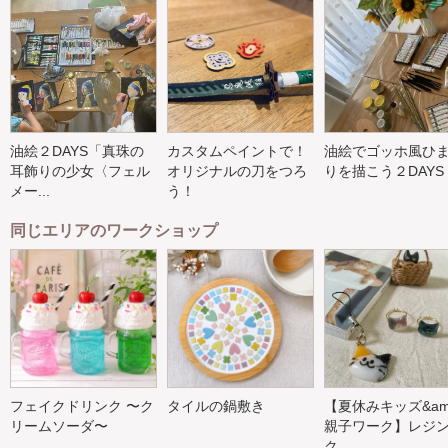
油絵２DAYS「真珠の
カスタムペイントで！
油絵でゴッホ風ひ
耳飾りの少女〈フェル
オリジナルの刀をつろ
りを描こう２DAYS
メー...
う！
同じエリアのワークショップ
フェイクドリンク 〜ク
タイルの鍋敷き
【夏休みキッズ&am
リームソーダ〜
親子ワーク】レジ
ク...