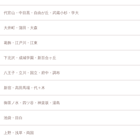
代官山・中目黒・自由が丘・武蔵小杉・学大
大井町・蒲田・大森
葛飾・江戸川・江東
下北沢・成城学園・新百合ヶ丘
八王子・立川・国立・府中・調布
新宿・高田馬場・代々木
御茶ノ水・四ツ谷・神楽坂・湯島
池袋・目白
上野・浅草・両国