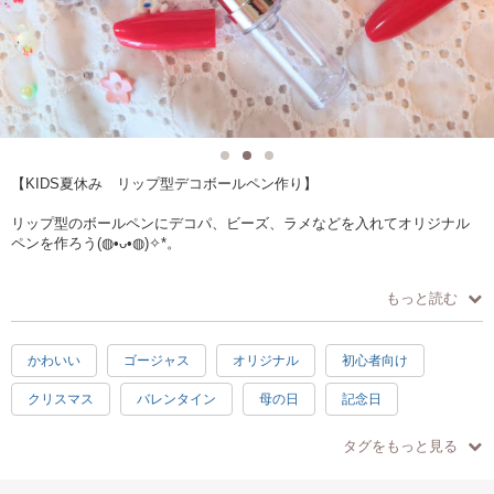
【KIDS夏休み リップ型デコボールペン作り】
リップ型のボールペンにデコパ、ビーズ、ラメなどを入れてオリジナル
ペンを作ろう(⁠◍⁠•⁠ᴗ⁠•⁠◍⁠)⁠✧⁠*⁠。
◇日時◇
もっと読む
8月29日㈭ 10:30~11:30,12:30~13:30,14:30~15:30
◇募集人数◇
かわいい
ゴージャス
オリジナル
初心者向け
各回4名様
クリスマス
バレンタイン
母の日
記念日
◇参加料金◇
1,100円
日常使い
キッズ
ベビー
プレゼント
自由研究
タグをもっと見る
他のアイテムを作りたい方はご相談ください!
楽しい
素敵
癒し
ハッピー
1時間
春