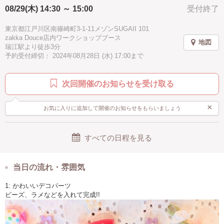
08/29(木) 14:30 ～ 15:00
受付終了
夏
秋
冬
子供向け
子供歓迎
親子で参加
お手頃
ピンク
グリーン
ホワイト
ゴールド
東京都江戸川区南篠崎町3-1-11メゾンSUGAII 101
zakka Douce店内ワークショップブース
地図
イェロー
パープル
ブラウン
ブルー
水色
瑞江駅より徒歩3分
予約受付締切： 2024年08月28日 (水) 17:00まで
ブラック
グレー
駅近
徒歩5分以内
次回開催のお知らせを受け取る
×
お気に入りに追加して開催のお知らせをもらいましょう
すべての日程を見る
当日の流れ・雰囲気
1: かわいいデコパーツ
ビーズ、ラメなどを入れて完成!!