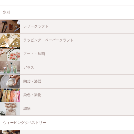
水引
レザークラフト
ラッピング・ペーパークラフト
アート・絵画
ガラス
陶芸・漆器
染色・染物
織物
ウィービングタペストリー