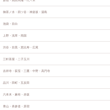
新宿・高田馬場・代々木
御茶ノ水・四ツ谷・神楽坂・湯島
池袋・目白
上野・浅草・両国
渋谷・目黒・恵比寿・広尾
三軒茶屋・二子玉川
吉祥寺・荻窪・三鷹・中野・高円寺
品川・田町・五反田
六本木・麻布・赤坂
青山・表参道・原宿