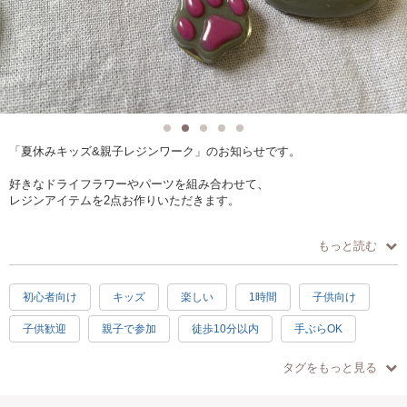
「夏休みキッズ&親子レジンワーク」のお知らせです。
好きなドライフラワーやパーツを組み合わせて、
レジンアイテムを2点お作りいただきます。
お子さんのみ、
もっと読む
お友達と一緒に、
大人の方のみでも^^
ご参加いただけます。
初心者向け
キッズ
楽しい
1時間
子供向け
写真のキャットアイテムもお作りいただけますので、
子供歓迎
親子で参加
徒歩10分以内
手ぶらOK
色つけやお顔づくりもお楽しみくださいね♪
◇日時◇ 90分
タグをもっと見る
8月20(水)11:00-12:30 東京