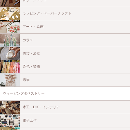
レザークラフト
ラッピング・ペーパークラフト
アート・絵画
ガラス
陶芸・漆器
染色・染物
織物
ウィービングタペストリー
木工・DIY・インテリア
電子工作