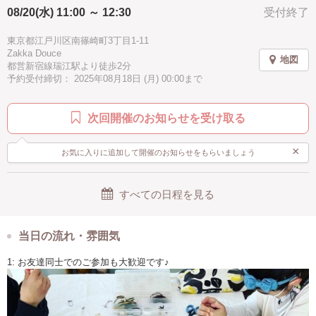
◇制作アイテム◇
08/20(水) 11:00 ～ 12:30
受付終了
以下から2点お選びください
東京都江戸川区南篠崎町3丁目1-11
ヘアゴム
Zakka Douce
ヘアピン
地図
都営新宿線瑞江駅より徒歩2分
ストラップ(キーホルダー)
予約受付締切： 2025年08月18日 (月) 00:00まで
ネックレス
リング
次回開催のお知らせを受け取る
◇参加費◇
3000円(3300円・税込)
×
お気に入りに追加して開催のお知らせをもらいましょう
◇募集人数◇
4名様
すべての日程を見る
◇場所◇
「zakka&hairsalon Douce」
▶︎東京都江戸川区南篠崎町３丁目１−１１
当日の流れ・雰囲気
メゾンスガII
(都営新宿線「瑞江駅」より徒歩3分)
1: お友達同士でのご参加も大歓迎です♪