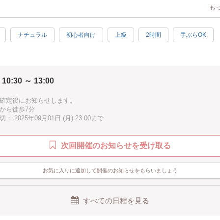
アクセサリーのデザインのクオリティを上げたい方♡
も
アクセサリー講師や作家になりたい方♡
アクセサリーをお仕事にしたい方♡
ナチュラル
初心者向け
上級
2時間
手ぶらOK
目実技講座と
ポート付 で
セサリー全般を習得する講座です。
レベルは、
 10:30 ～ 13:00
のキホンの作りかた～講師＆作家レベルまで
お渡しするカリキュラムです。
確定後にお知らせします。
から徒歩7分
セサリーがはじめての方でも習得できる構成にしていますので、
 2025年09月01日 (月) 23:00まで
参加ください。
ス (全5回の実技講座＋2か月個別サポート）
次回開催のお知らせを受け取る
８（月）10：30～13：00
22（月）10：30～13：00
お気に入りに追加して開催のお知らせをもらいましょう
/6（月）10：30～13：00
/20（月）10：30～13：00
/27（月）10：30～13：00
すべての日程を見る