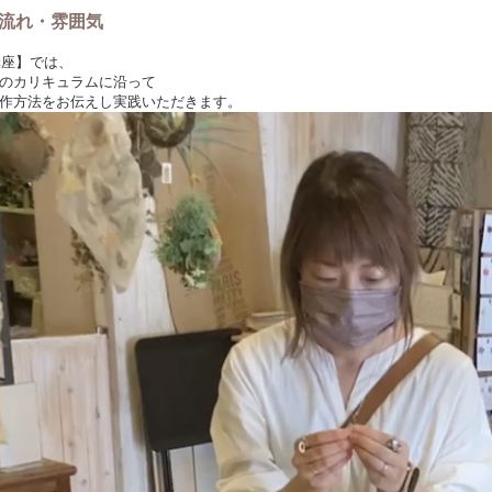
ス）自宅アトリエ（JR大宮駅から徒歩7分）
流れ・雰囲気
)
講座】では、
のカリキュラムに沿って
ページではご予約金として5000円(税込)お預かりさせていただいています。
作方法をお伝えし実践いただきます。
お振込みくださいませ。
は以下が含まれます】
技講座代
テキスト代
式(約2万円分)
サポート代