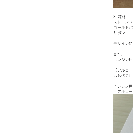
3: 花材
ストーン（
ゴールドパ
リボン
デザインに
また、
【レジン用
【アルコー
もお伝えし
＊レジン用
＊アルコー