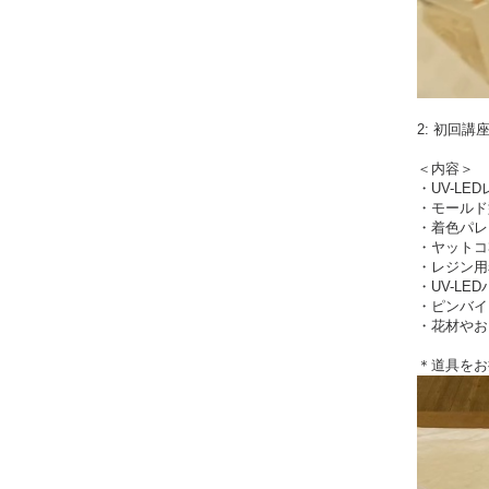
2: 初回
＜内容＞
・UV-L
・モールド
・着色パレ
・ヤットコ
・レジン用
・UV-LE
・ピンバイ
・花材やお
＊道具をお