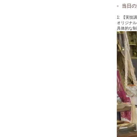
（大宮クラ
当日の
▶︎受講料
10万円(税込
1: 【実技
オリジナル
＊こちらの
具体的な制
後日残金を
【講座代に
5日間の実
オリジナル
道具材料一
2か月個別