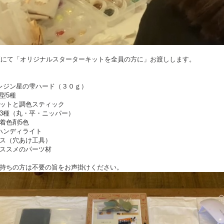
講座にて「オリジナルスターターキットを全員の方に」お渡しします。
EDレジン星の雫ハード（３０ｇ）
型5種
ットと調色スティック
3種（丸・平・ニッパー）
着色剤5色
Dハンディライト
ス（穴あけ工具）
ススメのパーツ材
持ちの方は不要の旨をお声掛けください。