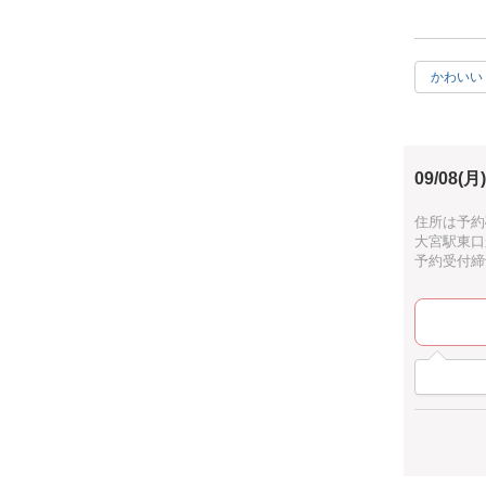
☑ レジン
☑ レジン
☑ レジン
かわいい
◆ 全5回
◆ 個別サ
レジンアク
講座内容の
09/08(月)
初心者向け
のスキルを
住所は予約
大宮駅東口
レジンアク
予約受付締切：
安心してご
▶大宮クラ
DAY1：9/
DAY2：9/
DAY3：10
DAY4：10
DAY5：10
▶開催場所