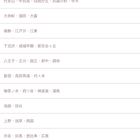
代官山・中目黒・自由が丘・武蔵小杉・学大
大井町・蒲田・大森
葛飾・江戸川・江東
下北沢・成城学園・新百合ヶ丘
八王子・立川・国立・府中・調布
新宿・高田馬場・代々木
御茶ノ水・四ツ谷・神楽坂・湯島
池袋・目白
上野・浅草・両国
渋谷・目黒・恵比寿・広尾