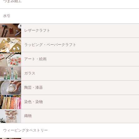
つまみ細工
水引
レザークラフト
ラッピング・ペーパークラフト
アート・絵画
ガラス
陶芸・漆器
染色・染物
織物
ウィービングタペストリー