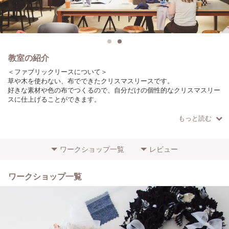
教室の紹介
＜ファブリックリースについて＞
草や木を使わない、布でできたクリスマスリースです。
好きな素材や色の布でつくるので、自分だけの個性的なクリスマスリー
スに仕上げることができます。
使わなくなった服や布を、エコで可愛らしいインテリアにリメイクしま
もっと読む
せんか？
＜こだわりやポイント＞
ワークショップ一覧
レビュー
難しい道具や技術は必要なく、どなたでも簡単に作品をつくることがで
きます。
ドリンクサービスも行っており、落ち着いた店内でゆったりとくつろぎ
ワークショップ一覧
ながらワークショップをお楽しみいただけます。
＜参加者に向けてのメッセージ＞
開催時間が少し遅い時間となりますが、お仕事や学校、お出かけの帰り
にいつもとは違った体験をしてみませんか？
お一人でも、お友達・カップルでもぜひお気軽にご参加ください◎