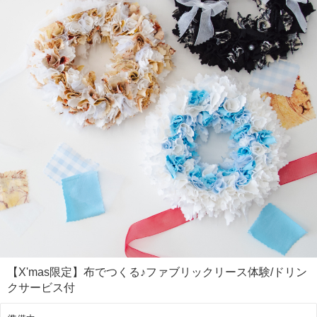
＜場所・アクセス＞
原宿駅/明治神宮前駅から15分
千駄ヶ谷駅/国立競技場駅から10分
＜その他特記事項＞
※募集日程は予告なく変更する場合があります。
※予約確定後でも、店舗の営業の都合によりやむを得ず日程を変更させ
ていただく可能性がございます。あらかじめご了承ください。
【X'mas限定】布でつくる♪ファブリックリース体験/ドリン
クサービス付