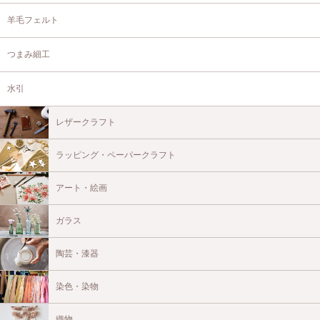
羊毛フェルト
つまみ細工
水引
レザークラフト
ラッピング・ペーパークラフト
アート・絵画
ガラス
陶芸・漆器
染色・染物
織物