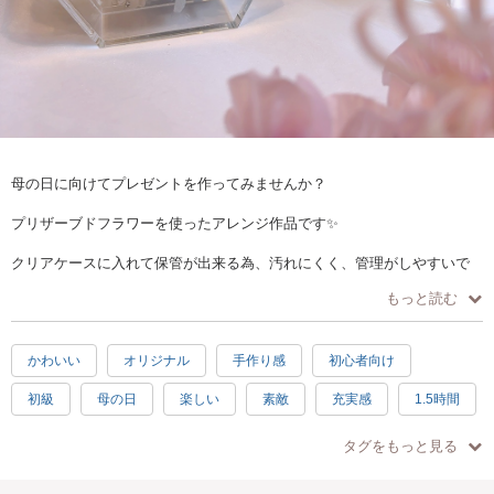
母の日に向けてプレゼントを作ってみませんか？
プリザーブドフラワーを使ったアレンジ作品です✨
クリアケースに入れて保管が出来る為、汚れにくく、管理がしやすいで
す♪
もっと読む
ご自身用のプレゼントにもおすすめです(^^)
かわいい
オリジナル
手作り感
初心者向け
初級
母の日
楽しい
素敵
充実感
1.5時間
2時間
春
子供歓迎
親子で参加
男性歓迎
タグをもっと見る
シニア歓迎
お手頃
ピンク
グリーン
ホワイト