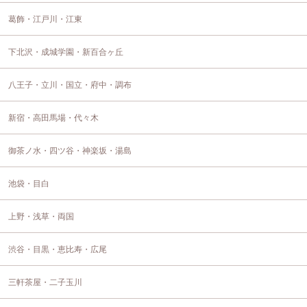
葛飾・江戸川・江東
下北沢・成城学園・新百合ヶ丘
八王子・立川・国立・府中・調布
新宿・高田馬場・代々木
御茶ノ水・四ツ谷・神楽坂・湯島
池袋・目白
上野・浅草・両国
渋谷・目黒・恵比寿・広尾
三軒茶屋・二子玉川