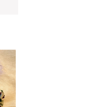
。
ださい。
。
と録画した