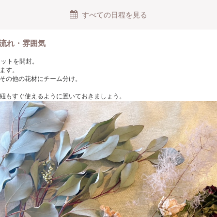
日時指定がありましたらご予約時のメッセージにてお申込みをお願いします
すべての日程を見る
いて
込みの価格です。
流れ・雰囲気
時間について
間は合計80分です。間に一度再接続が必要なため40分×2となります。
たキットを開封。
ます。
ルについて
その他の花材にチーム分け。
用意するため、この後のキャンセルはできません。
加できない場合は、システム上のキャンセルをせずにメッセージでご連絡く
紐もすぐ使えるように置いておきましょう。
り後にキットを発送いたします。余裕を持ってお申し込みください。
送後のキャンセルはできませんのでご注意下さい（返金・キット返送不可）
参加できない場合は事前にメッセージでご連絡ください。その場合、キット
画をお届け致します。