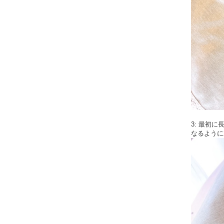
3: 最初
なるように