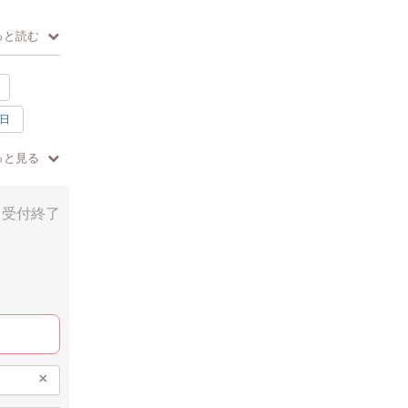
。
っと読む
わせたおし
日
っと見る
受付終了
汚れない
できま
×