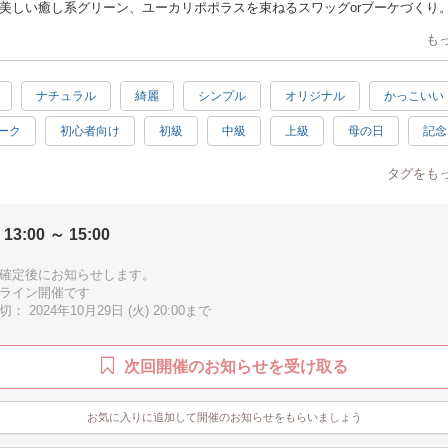
美しい癒し系グリーン、ユーカリポポラスを束ねるスワッグorブーケづくり
ベリー）付きです！
も
デザインですが、
冬っぽい落ち着いた雰囲気を意識した色や花材もご用意しております♫
香りに癒されながらボリューム感ある特徴的な葉っぱとシンプルさを持ち合
ナチュラル
綺麗
シンプル
オリジナル
かっこいい
テリアづくりを愉しみましょう。
避ければずっと長持ちです！
ーク
初心者向け
初級
中級
上級
母の日
記念
容】
プレゼント
楽しい
驚き
素敵
感激
充実感
ポポラス（実がついている）枝葉
タグをも
スモークツリー、薔薇など
癒し
ハッピー
1.5時間
秋
冬
子供歓迎
た色のドライフラワー３種
個・・・花を束ねるのに使用します。
 13:00 ～ 15:00
加
オンライン開催
お手頃
グリーン
徒歩10分以内
cm・・・花を束ねたり、壁掛け用のループに使用します。
・・・壁にかける際の壁掛け用のループに使用します。
K
確定後にお知らせします。
種・・・ワイヤー付きのリボン。簡単にお好みでブーケに取り付けることが
ライン開催です
 2024年10月29日 (火) 20:00まで
ついて
ットに入っていません。予めご用意をお願いいたします。
次回開催のお知らせを受け取る
配送について
、キットを宅急便（ゆうパック）でお送りいたします。
お気に入りに追加して開催のお知らせをもらいましょう
考欄に下記のご記載をお願いいたします。
り先の住所・電話番号をお知らせください。