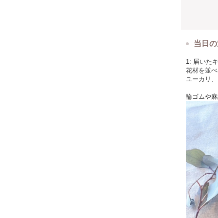
配達希望の
◆送料につ
金額は送料
当日の
◆レッスン
レッスン時
1: 届い
花材を並べ
◆キャンセ
ユーカリ、
キットをご
やむなく参
輪ゴムや麻
尚、
予約締め切
※キット発
※やむなく
レッスン動