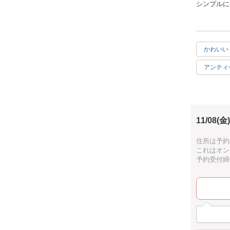
シンプルに
粒々の実（
通年飾れる
ちょっと秋
ユーカリの
かわいい
ゃれなイン
直射日光を
アンティ
【キット内
日常使い
・ユーカリ
・その他、
達成感
落ち着い
・輪ゴム3
11/08(金)
親子で参
・麻紐30
・ワイヤー
手ぶらO
住所は予約
・リボン１
これはオン
す。
予約受付締切：
◆キットに
ハサミはキ
◆キットの
ご予約後に
申込時、備
キットの送