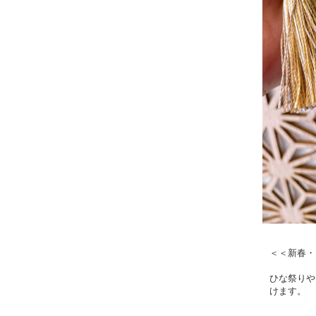
＜＜新春・
ひな祭りや
けます。