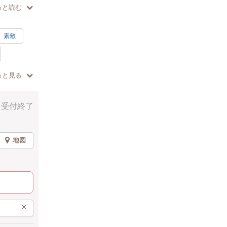
っと読む
ご自由にお
素敵
っと見る
歓迎
受付終了
地図
ラック
×