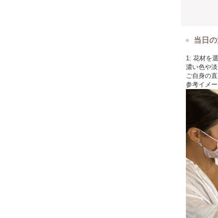
当日の
1: 花材を
濃い色や淡
ご自身の直
参考イメー