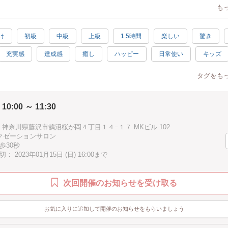
フラワーを使ったワークショップ。
も
ーを含めたヒカゲノカズラ、南天、稲穂、松など何種類か縁起の良い花材を
す。
け
初級
中級
上級
1.5時間
楽しい
驚き
などの折り紙やカラフルな水引やタッセルもご用意しております。
ンな雰囲気もお好みのデザインで和風ハーバリウムを作りましょう。
充実感
達成感
癒し
ハッピー
日常使い
キッズ
ハーバリウムの基本的な手順をご紹介いたしました。
ト
お手頃
かわいい
ナチュラル
ゴージャス
綺麗
でも絶対に可愛く素敵に仕上がりますのでご安心ください。
タグをも
の配置の工夫などご説明しながら進めていきます。
ル
手作り感
かっこいい
アンティーク
レトロ
子供
加、心よりお待ちしております♪
 10:00 ～ 11:30
加
男性歓迎
シニア歓迎
お正月
初詣
バレンタイン
秋
冬
春
夏
ピンク
グリーン
ホワイト
027 神奈川県藤沢市鵠沼桜が岡４丁目１４−１７ MKビル 102
ラクゼーションサロン
イェロー
パープル
ブラウン
ブルー
水色
ブ
歩30秒
 2023年01月15日 (日) 16:00まで
アジアン
駅近
徒歩5分以内
汚れない
手ぶらOK
ング
子供向け
母の日
次回開催のお知らせを受け取る
お気に入りに追加して開催のお知らせをもらいましょう