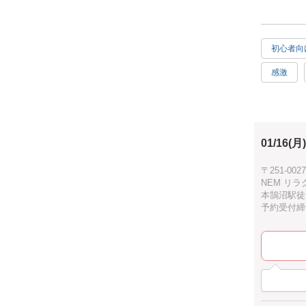
人気のロス
ロスフラワ
選び頂けま
初心者向
折り鶴や扇
和風でモダ
感激
手順では、
プレゼン
初めての方
当日は花材
オリジナ
皆様のご参
01/16(月)
親子で参
記念日
〒251-0
NEM リ
ゴールド
本鵠沼駅徒
予約受付締切：
グレー
ウェディ