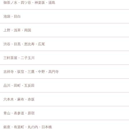
御茶ノ水・四ツ谷・神楽坂・湯島
池袋・目白
上野・浅草・両国
渋谷・目黒・恵比寿・広尾
三軒茶屋・二子玉川
吉祥寺・荻窪・三鷹・中野・高円寺
品川・田町・五反田
六本木・麻布・赤坂
青山・表参道・原宿
銀座・有楽町・丸の内・日本橋