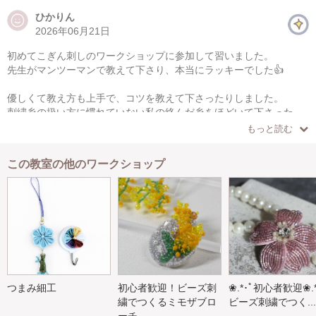
ひかりん
2026年06月21日
初めてこぎん刺しのワークショップに参加して習いました。
先生がマンツーマンで教えて下さり、本当にラッキーでした👍
優しくて教え方も上手で、コツを教えて下さったりしました。
刺繍糸の扱い方に慣れていない私の絡んだ糸をほどいて下さった
り、ゆったりとした感じで楽しい時間をすごせました。
もっと読む
また参加したいです🎵
この教室の他のワークショップ
おまけに台湾のお土産も頂き本当にありがとうございました。
つまみ細工
初心者歓迎！ビーズ刺
❀.*･ﾟ初心者歓迎❀.*
繍でつくるミモザブロ
ビーズ刺繍でつく...
ーチ