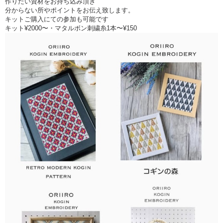
作りたい資材をお持ち込み頂き
分からない所やポイントをお伝え致します。
○募集人数○
キットご購入にての参加も可能です
4名
キット¥2000〜・マタルボン刺繍糸1本〜¥150
～タイムスケジュール～
13:00~糸選び
13:15〜刺繍作業
14:15〜金平糖ビーズ選び
14:45〜組み立て
※進捗状況により多少前後します