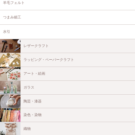
羊毛フェルト
つまみ細工
水引
レザークラフト
ラッピング・ペーパークラフト
アート・絵画
ガラス
陶芸・漆器
染色・染物
織物