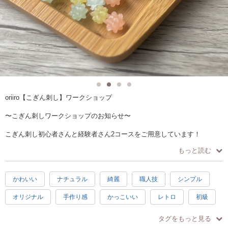
oriiro【こぎん刺し】ワークショップ
〜こぎん刺しワークショップのお知らせ〜
こぎん刺し初心者さんと経験者さん2コースをご用意しています！
2コース同時開催です。
もっと読む
①【こぎん刺し金平糖キーホルダー】
かわいい
ナチュラル
綺麗
職人技
シンプル
伝統の「こぎん刺し」で手のひらサイズの可愛い【こぎん刺し金平糖キ
ーホルダー】を作ってみませんか？
オリジナル
手作り感
かっこいい
レトロ
初級
ちいさくてカラフルな金平糖は、見ているだけでキュンとする可愛さ‼︎
初心者さんも大歓迎！針の動かし方からしっかりサポートします。自分
中級
上級
日常使い
自由研究
楽しい
だけの特別な一粒を一緒に仕上げましょう。
タグをもっと見る