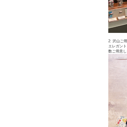
2: 沢山
エレガント
数ご用意し