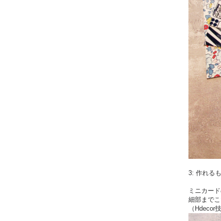
3: 作れ
ミニカード
細部までこ
（Hdeco