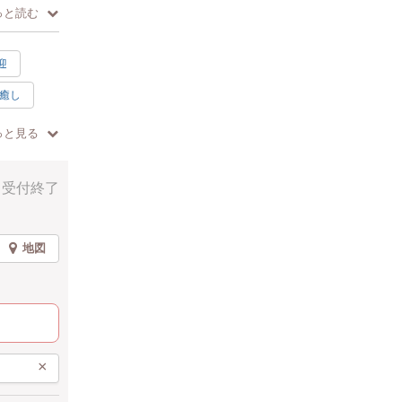
っと読む
迎
を貼って、
癒し
素敵な香り
っと見る
プならでは
夏
受付終了
2個
地図
ンブランドを持
EIDO（美
、趣味、家事
×
、『植物の
チュラルコ