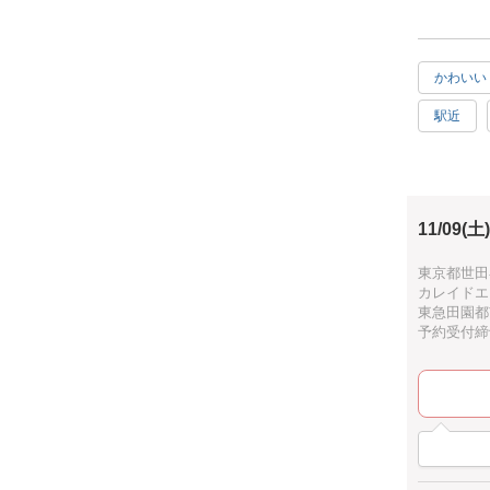
作れるもの
付箋とは、
メッセージ
かわいい
ミニカード
駅近
細部までこ
CALEI
子供歓迎
と共に届け
プレゼント
ゴージャ
の魅力です
11/09(土)
秋
［仕様］
東京都世田
香り：カレ
カレイドエ
内容：ハガキ
東急田園都
（２セッ
予約受付締切：
【CALEI
「GLOBA
つ、株式会社
しい）ライ
など自分を
力』を通し