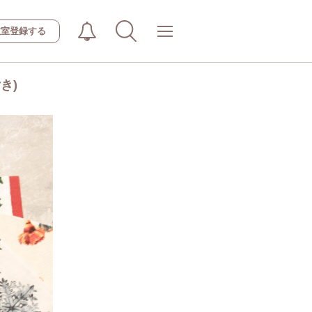
教室登録する
き)