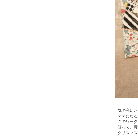
気の利いた
ママになる
このワーク
貼って、貴
クリスマス