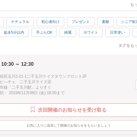
も
は、ハガキ、ミニカード&封筒、香りの付箋の3種類。
結婚式の招待状などに入っている小さなカード。
にこの付箋を添えると、雰囲気もグレードアップ♪
ナチュラル
初心者向け
プレゼント
素敵
シニア歓
の封筒は、透ける紙を使ってカードの柄を活かしたり、封筒の内側にも同柄
徒歩5分以内
手ぶらOK
綺麗
ホワイト
日常使い
だわって。
DO ET BICEの素敵な香りをつけた付箋を封筒に入れて贈れば、感謝の気持ちを
手作り感
楽しい
充実感
ハッピー
リース
られます。
タグをも
する方の雰囲気に合わせて、色々なテイストが作れるのもこのワークショッ
ス
オリジナル
初級
驚き
感激
2時間
春
♪
 10:30 ～ 12:30
冬
高級
ピンク
グリーン
谷区玉川2-21-1二子玉川ライズタウンフロント2F
イドエビーチェの特別なアロマをご提供♪
ビ―チェ 二子玉川ライズ店
（10☓14.8）2個、ミニカード&封筒(5☓7.4）2個、付箋（お好みサイズで）
市線「二子玉川駅」よりすぐ
トお作りいただけます）
 2019年11月08日 (金) 18:00まで
DO ET BICE（カレイドエビーチェ）とは？】
次回開催のお知らせを受け取る
L WORK」「LOWRYS FARM」「niko and ...」 など数多くのファッショ
アダストリアの初のコスメブランドです。「CALEIDO ET BICE」は、CAL
フスタイルを通じて、BICE（幸福・よろこび）をお届けする、日々の仕事
お気に入りに追加して開催のお知らせをもらいましょう
取り巻く全ての事に前向きに取り組み、毎日を忙しく過ごしている女性達へ
て、肌やからだにやさしく、使っていて気持ちがいい、自然を感じさせるナ