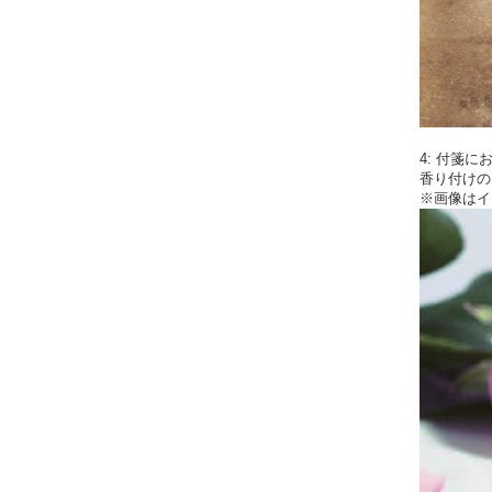
4: 付箋
香り付けの
※画像はイ