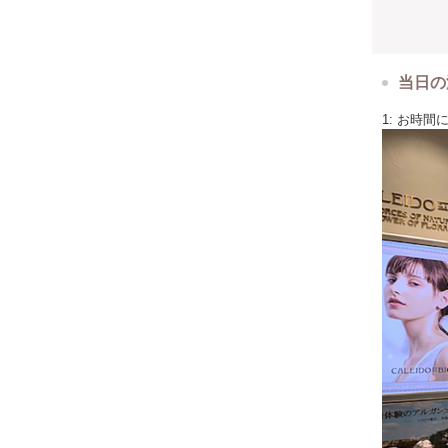
スメを展開
当日の
1: お時