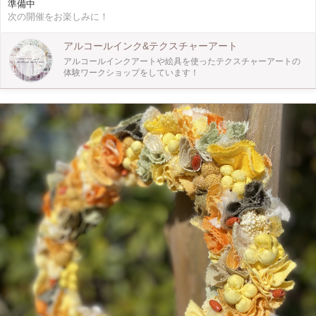
準備中
地よさを体験していただけると幸いです。不思議と自分がいつも選ぶ色が決まっ
次の開催をお楽しみに！
てきたり、好きな広げ方を見つけたり、一人一人の個性が現れ、世界に一つの作
品が出来上がります♪ 当日の流れ ご予約していただいた方(最大4名様)でごあい
さつ ↓ 簡単に資材説明 ↓ デモストレーション ↓ さっそくインクに触れてみよう！
アルコールインク&テクスチャーアート
↓ 描いた作品でコースターを作ります。 ↓ レジンコーティングをして完成！ セッ
アルコールインクアートや絵具を使ったテクスチャーアートの
ト内容(当日お渡しするもの) ・アートペーパー5枚 ・手袋 ・教科書 ・アートレ
体験ワークショップをしています！
ジン一回分 ⚠︎当日はエプロンなど汚れてもいい服装でお越しください。 当日は
アルコール除菌と換気を徹底します。 コロナウイルス対策によりマスク着用、
手袋着用をお願いしております。 当日のお持ち帰りはできませんので、乾いた
後配送になります。 一緒にアートを楽しみましょう！