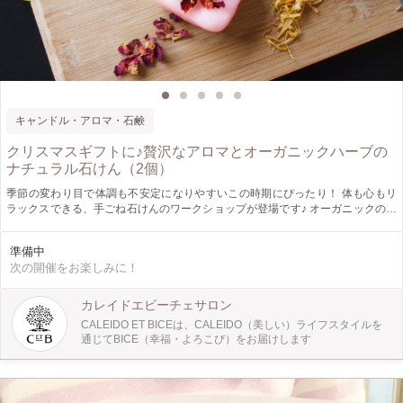
キャンドル・アロマ・石鹸
クリスマスギフトに♪贅沢なアロマとオーガニックハーブの
ナチュラル石けん（2個）
季節の変わり目で体調も不安定になりやすいこの時期にぴったり！ 体も心もリ
ラックスできる、手ごね石けんのワークショップが登場です♪ オーガニックのハ
ーブとアロマを選び、ナチュラル素材の手ごね石けんを２つ製作します。お子様
でもお気軽に参加していただけます！ 香りづけのアロマは、カレイドエビーチ
準備中
ェから特別にご提供のもの。 石けんとして使用できるだけでなく、香りのイン
次の開催をお楽しみに！
テリアにも◎ 簡単な手順で、材料も安心の素材。 贅沢な香りとハーブの力で、
豊かな日常を送りましょう♪ ［仕様］ 香り：カレイドエビーチェの特別なアロマ
をご提供♪ サイズ：縦10ｃｍ、横10ｃｍ、高さ1.5ｃｍ 重さ50g （２つお作りい
カレイドエビーチェサロン
ただけます） 【CALEIDO ET BICE（カレイドエビーチェ）とは？】 「GLOBAL
CALEIDO ET BICEは、CALEIDO（美しい）ライフスタイルを
WORK」「LOWRYS FARM」「niko and ...」 など数多くのファッションブラン
通じてBICE（幸福・よろこび）をお届けします
ドを持つ、株式会社アダストリアの初のコスメブランドです。「CALEIDO ET
BICE」は、CALEIDO（美しい）ライフスタイルを通じて、BICE（幸福・よろこ
び）をお届けする、日々の仕事、趣味、家事など自分を取り巻く全ての事に前向
きに取り組み、毎日を忙しく過ごしている女性達へ、『植物の力』を通して、肌