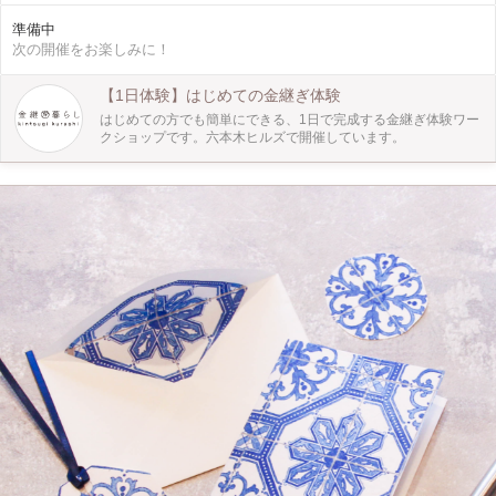
として、 クリスマスのイラストの蒔絵を体験頂きます。 ツリーやリース、サン
準備中
タさんに雪だるま。 あなただけのオリジナルのお皿を作りながら、 はじめての
次の開催をお楽しみに！
蒔絵を楽しみましょう。 蒔絵は今でも、お重や、お箸、お土産屋など、 日常の
色んなところで、私たちの生活の1部になっています。 グラデーションをつけた
り、好きな配色を考えてみたり、、、 漆や先人たちの技術を体験しながら、 色
【1日体験】はじめての金継ぎ体験
彩豊かな作品を生み出せます。 お一人様はもちろん、 お友達や親子でのご参加
はじめての方でも簡単にできる、1日で完成する金継ぎ体験ワー
も大歓迎です。 （当日はクリスマス以外のイラストを体験することもできま
クショップです。六本木ヒルズで開催しています。
す。）