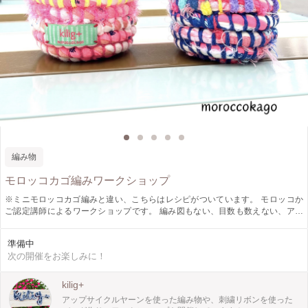
編み物
モロッコカゴ編みワークショップ
※ミニモロッコカゴ編みと違い、こちらはレシピがついています。 モロッコか
ご認定講師によるワークショップです。 編み図もない、目数も数えない、アッ
プサイクルヤーンとカラフルなかわいい糸で編むモロッコかごです。手のひらサ
イズのコロンとかわいいモロッコかごを作ってみませんか？慣れた方はフタや、
準備中
ボトルホルダー、2回目以降はポーチも作れます。 年齢問わず編み物好きな方
次の開催をお楽しみに！
も、かぎ針が初めての方も是非どうぞ！！ カラフルな材料を見てるだけで、明
るい気持ちになりますよ✨ 時間内に終わらなかった場合は最後の始末を説明しま
すので、続きからおうちで完成させていただく形になります。(お持ち帰りにな
kilig+
った方は、みなさん完成されています◎) 再度ワークショップに参加して続きを
アップサイクルヤーンを使った編み物や、刺繍リボンを使った
編んでいただいてもOKです！レシピをお持ちの方はリピーター割で500円引きに