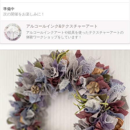
トの楽しさをたくさんの方に体験していただきたくワークショップを開催いたし
ます☆ 自分と対話するように色を選び、重ねていくカラーセラピーのような心
準備中
地よさを体験していただけると幸いです。不思議と自分がいつも選ぶ色が決まっ
次の開催をお楽しみに！
てきたり、好きな広げ方を見つけたり、一人一人の個性が現れ、世界に一つの作
品が出来上がります♪ 当日の流れ ご予約していただいた方(最大4名様)でごあい
さつ ↓ 簡単に資材説明 ↓ デモストレーション ↓ さっそくインクに触れてみよう！
アルコールインク&テクスチャーアート
↓ 描いた作品でパネルorコースターを作って完成 セット内容(当日お渡しするも
アルコールインクアートや絵具を使ったテクスチャーアートの
の) ・アートペーパー5枚 ・手袋 ・教科書 ・おうちでできるアルコールインクセ
体験ワークショップをしています！
ット(インク3色、ニードルボトル、エタノール、メタリックインク、ヘキサゴン
コースター1枚) ⚠︎おうちでできるアルコールインクセットは大人の方のみにお渡
しいたします。 ⚠︎当日はエプロンなど汚れてもいい服装でお越しください。 当
日はアルコール除菌と換気を徹底します。 コロナウイルス対策によりマスク着
用、手袋着用をお願いしております。 一緒にアートを楽しみましょう！