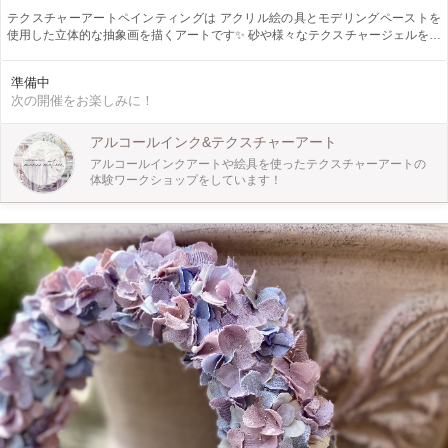
テクスチャーアートペインティングは アクリル絵の具とモデリングペーストを
使用した立体的な抽象画を描くアートです✨ 砂や様々なテクスチャージェルを使
いながら、ざらざらした手触り、凸凹した見た目を作りながらオリジナルのアー
トを作っていきます。 絵の具で絵を描くなんて、と思っている方も多いと思い
準備中
ます。 絵が描けなくても、美術が得意じゃなくても大丈夫です。 思いのままに
次の開催をお楽しみに！
色を楽しんで、自己表現をしてもらいたいと思っています！ 正解はないので伸
び伸び楽しんで頂ければ嬉しいです✨ まずは画材の説明→色の作り方→ペースト
の混ぜ方→塗りかた を順に説明しながら一緒に作っていきます。 わからないこ
アルコールインク&テクスチャーアート
とはいつでも質問してください^_^
アルコールインクアートや絵具を使ったテクスチャーアートの
体験ワークショップをしています！