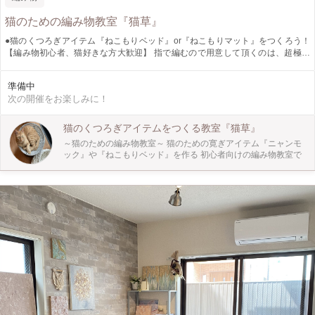
猫のための編み物教室『猫草』
●猫のくつろぎアイテム『ねこもりベッド』or『ねこもりマット』をつくろう！
【編み物初心者、猫好きな方大歓迎】 指で編むので用意して頂くのは、超極太
の毛糸のみ！ 太い毛糸で編むので、編み物初心者でも簡単にサクサク編めま
す。 ※写真の作品は、初心者の方が2時間程度で作成してものです。 保護猫ちゃ
準備中
んの暮らしている『ねこともハウスSANCHACO』さんのスペースをお借りして
次の開催をお楽しみに！
運営しています。猫ちゃん達が寛いでいる脇で、お話しながら楽しく一緒に編み
ましょう。
猫のくつろぎアイテムをつくる教室『猫草』
～猫のための編み物教室～ 猫のための寛ぎアイテム『ニャンモ
ック』や『ねこもりベッド』を作る 初心者向けの編み物教室で