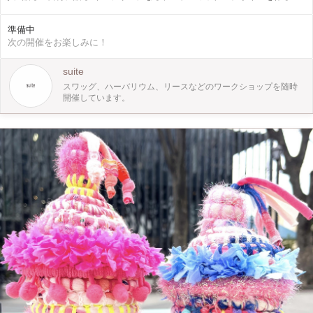
ができます 自分の感覚で好きな植物を選び、自然の植物から感じる癒し造形の
美しさを 枝や葉を選びながら1つの形を作り上げ束ねる クリアのバッグにブーケ
準備中
スワッグを入れて、送る相手の顔を思い浮かべながら シーリングスタンプを押
次の開催をお楽しみに！
してください suiteが厳選した秋を感じる植物をご用意します 植物と戯れながら
時間を過ごした後、ご自分の作品を眺めながら よりすぐりの珈琲と苦め固めプ
リンをお楽しみください 秋の訪れを少し早めに体感できます
suite
スワッグ、ハーバリウム、リースなどのワークショップを随時
開催しています。