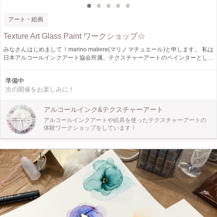
アート・絵画
Texture Art Glass Paint ワークショップ☆
みなさんはじめまして！marino matiere(マリノマチュエール)と申します。 私は
日本アルコールインクアート協会所属、テクスチャーアートのペインターとして
活動しております。 このワークショップは、アクリル絵具やメディウムを使っ
たペイントのワークショップでオリジナルのキャンドルホルダーやペンホルダー
準備中
が作れます♪ 絵具の楽しさをたくさんの方に体験していただき、混色のコツなど
次の開催をお楽しみに！
もお伝えしていきます。 当日の流れ ご予約していただいた方(最大4名様)でごあ
いさつ ↓ 簡単に資材説明 ↓ デモストレーション ↓ さっそくペイントを始めていた
だきます！ ↓ 乾かしている間に、コーヒーとお菓子でブレイクタイム♪ ↓ ご帰宅
アルコールインク&テクスチャーアート
セット内容(当日お渡しするもの) ・グラス 1個 ・手袋 ・教科書 画材 グラス1個
アルコールインクアートや絵具を使ったテクスチャーアートの
筆2本 メタリックインク キャンドル1個 場所代 ⚠︎当日はエプロンなど汚れてもい
体験ワークショップをしています！
い長袖服装でお越しください。 当日はアルコール除菌と換気を徹底します。 コ
ロナウイルス対策によりマスク着用、手袋着用をお願いしております。