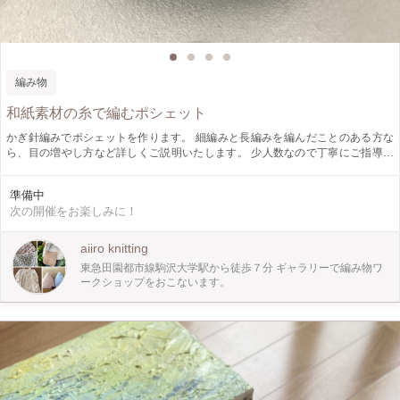
編み物
和紙素材の糸で編むポシェット
かぎ針編みでポシェットを作ります。 細編みと長編みを編んだことのある方な
ら、目の増やし方など詳しくご説明いたします。 少人数なので丁寧にご指導で
きます。 全2回のワークショップになります。 ＊出来上がりサイズ＊ 幅約
20cm、高さ約20cm、底のまち約4cm、ショルダー長さ約115cm前後約10cm(調
準備中
節可能) 手編みの為、それぞれのテンションがあるので多少出来上がりサイズは
次の開催をお楽しみに！
変わってきます。 ちょっとお出かけにちょうど良い、スマホを入れたりできる
サイズです。 口の紐を両側からひっぱると口をしめることができます。 ＊使用
糸＊ 日本製の和紙を加工した日本の糸メーカーswada ittoの糸 を使用していま
aiiro knitting
す。サラッとして肌触りのとても良い、夏にぴったりの糸です。 糸の素材 分類
東急田園都市線駒沢大学駅から徒歩７分 ギャラリーで編み物ワ
外繊維（和紙）57%、ポリエステル43% 手洗い可 付属品、ショルダー部分、本
ークショップをおこないます。
体口紐は本革になります。 写真のグリーン、ベージュ、ダークブルーの3色から
お申込み時にお好きな色を選んでいただきます。 「かぎ針編みは久しぶり！」
「学生時代以来」という方も是非ご参加ください。 小さな緑の庭のあるギャラ
リースペースで編み物を楽しみましょう！