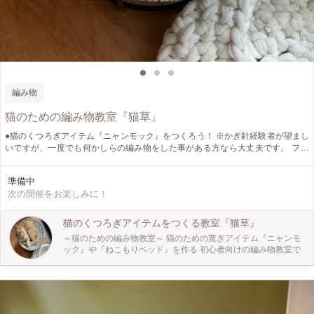
編み物
猫のための編み物教室『猫草』
●猫のくつろぎアイテム『ニャンモック』をつくろう！ ※かぎ針経験者が望まし
いですが、一度でも何かしらの編み物をした事がある方なら大丈夫です。 フラ
ワースタンドを土台にTシャツ素材の糸でつくります。 太めの糸で編むので、比
較的簡単にサクサク編むことが出来ます。 ※写真の作品は、初心者の方が2時間
準備中
程度で作成してものです。 保護猫ちゃんの暮らしている『ねこともハウス
次の開催をお楽しみに！
SANCHACO』さんのスペースをお借りして運営しています。猫ちゃん達が寛い
でいる脇で、お話しながら楽しく一緒に編みましょう。
猫のくつろぎアイテムをつくる教室『猫草』
～猫のための編み物教室～ 猫のための寛ぎアイテム『ニャンモ
ック』や『ねこもりベッド』を作る 初心者向けの編み物教室で