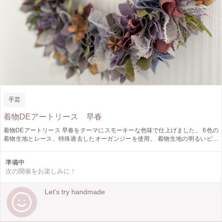
手芸
着物DEアートリース 早春
着物DEアートリース 早春をテーマにスモーキーな色味で仕上げました。 6色の
着物生地とレース、特殊過去したオーガンジーを使用。 着物生地の明るいピン
クとグレーはコーヒー染め&鉄媒染でトーンを落としてみました。 まだまだ寒い
日が続きますが、春は少しずつ近づいて来ています。 そんな、ちょっぴり春の
準備中
訪れを感じるリース。 皆様と一緒に手作りの楽しさを共有できたら嬉しいで
次の開催をお楽しみに！
す！ お気軽にご参加下さい^_^
Let's try handmade