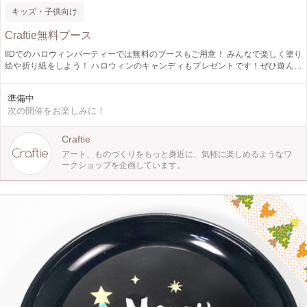
キッズ・子供向け
Craftie無料ブース
IIDでのハロウィンパーティーでは無料のブースもご用意！ みんなで楽しく塗り
絵や折り紙をしよう！ ハロウィンのキャンディもプレゼントです！ぜひ遊んで
帰ってくださいね♪ ・塗り絵 ・折り紙 ・キャンディ ・フォトブース 撮った写真
をSNSでシェアするとボディーシールもプレゼント！ 暗闇で光るシールや、傷
準備中
みたいな怖いシールもありますよ。早いもの勝ちです！
次の開催をお楽しみに！
Craftie
アート、ものづくりをもっと身近に、気軽に楽しめるようなワ
ークショップを企画しています。