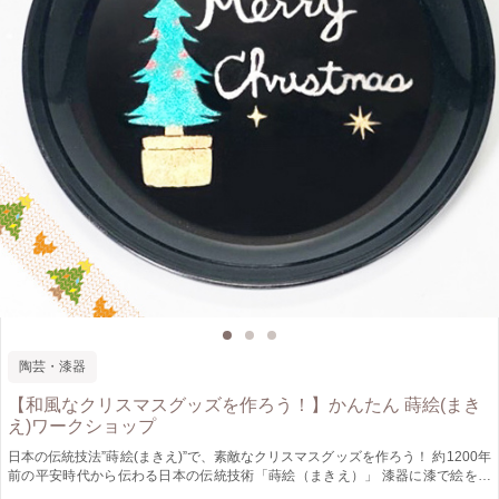
陶芸・漆器
【和風なクリスマスグッズを作ろう！】かんたん 蒔絵(まき
え)ワークショップ
日本の伝統技法”蒔絵(まきえ)”で、素敵なクリスマスグッズを作ろう！ 約1200年
前の平安時代から伝わる日本の伝統技術「蒔絵（まきえ）」 漆器に漆で絵を書
き、色粉をまくことで絵を浮かび上がらせます。 今回は、「クリスマス蒔絵」