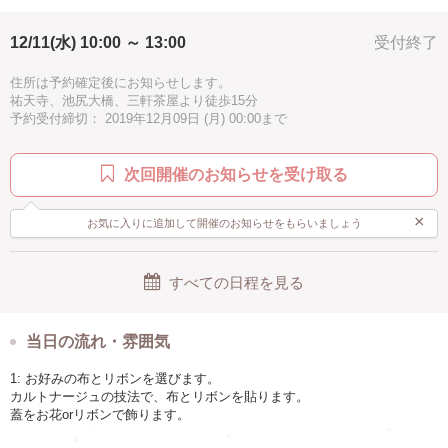
ペーパータオルケースとゴミ箱です。
12/11(水) 10:00 ～ 13:00
受付終了
数人がお使いになる洗面所には ペーパータオルを設置すると、後からご
利用になる方にも 気持ちよくお使いいただけますね。
住所は予約確定後にお知らせします。
また インフルエンザが流行する季節には、安心してご利用いただくこと
祐天寺、池尻大橋、三軒茶屋より徒歩15分
にも つながりますね。
予約受付締切： 2019年12月09日 (月) 00:00まで
ペーパータオルケースは 濡れた手から滴が落ちることも考え、水に強い
皮の布を使用しています。
ペーパータオルケースは、ティッシュケースに変更することも可能で
次回開催のお知らせを受け取る
す。
ティッシュケースとゴミ箱のセットは、お教室の机の上やエステサロン
のドレッサー周りにお勧めです。
×
お気に入りに追加して開催のお知らせをもらいましょう
透明な蓋の上には、お花をアレンジすることも おリボンを飾ることもで
きますよ。
すべての日程を見る
ペーパータオルケースとティッシュケースの布地は、インテリアに合わ
せて、お好みに合わせて、７種類よりお選びいただけます。
（花柄：ピンク、ライトグリーン、ライトブルー／刺繍ダマスク柄／レ
ース：ホワイト、アイボリー／皮）
当日の流れ・雰囲気
ゴミ箱は、濡れたペーパータオルが入ることや、汚れたときに水拭きが
1: お好みの布とリボンを選びます。
できることを考慮し、内部の処理が不要な レース布での制作をお勧めい
カルトナージュの技法で、布とリボンを貼ります。
たします！
蓋をお花orリボンで飾ります。
できあがった作品は そのまま贈り物にできるよう、ラッピングをさせて