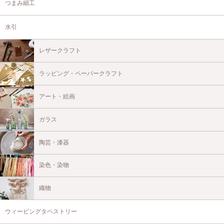
つまみ細工
水引
レザークラフト
ラッピング・ペーパークラフト
アート・絵画
ガラス
陶芸・漆器
染色・染物
織物
ウィービングタペストリー