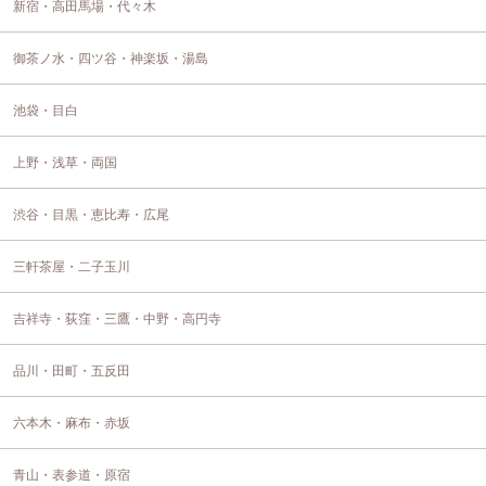
新宿・高田馬場・代々木
御茶ノ水・四ツ谷・神楽坂・湯島
池袋・目白
上野・浅草・両国
渋谷・目黒・恵比寿・広尾
三軒茶屋・二子玉川
吉祥寺・荻窪・三鷹・中野・高円寺
品川・田町・五反田
六本木・麻布・赤坂
青山・表参道・原宿