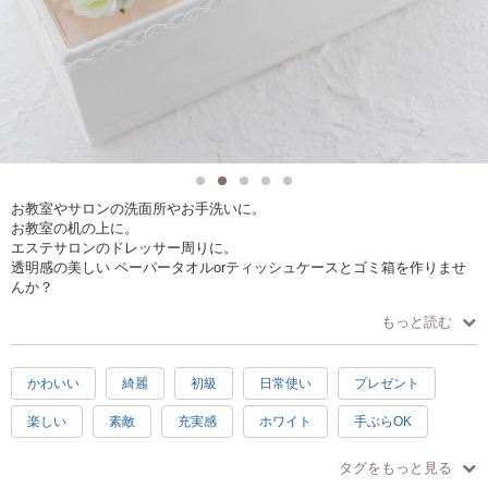
お教室やサロンの洗面所やお手洗いに。
お教室の机の上に。
エステサロンのドレッサー周りに。
透明感の美しい ペーパータオルorティッシュケースとゴミ箱を作りませ
んか？
もっと読む
お教室やサロンで ご利用いただく洗面所やお手洗い。
濡れた手を拭くためのペーパータオルは、ご用意されていらっしゃいま
すか？
かわいい
綺麗
初級
日常使い
プレゼント
何かを習うこと、サービスを受けることだけでなく、その場所で過ごす
時間を大切に思ってくださる生徒様やお客様。
楽しい
素敵
充実感
ホワイト
手ぶらOK
一人になれる洗面所は、ほっと一息をつく場所でもありますよね。
その洗面所にも おもてなしの心があったら・・・、きっと喜んでくださ
ることでしょうね♪
タグをもっと見る
こちらは 洗面台に置くことができるサイズの、アクリナージュで作った