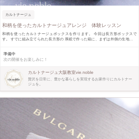
カルトナージュ
和柄を使ったカルトナージュアレンジ 体験レッスン
和柄を使ったカルトナージュボックスを作ります。 今回は長方形ボックスで
す。 すでに組み立てられた長方形の 厚紙で作った箱に、まずは外側の生地を貼
ります。 全て貼り終わったら、次は中の生地を貼ります。 １枚ずつ貼るので、
合計５枚貼ります。 裏底も貼ってあとはリボンアレンジなどご自由にどうぞ。
準備中
次の開催をお楽しみに！
カルトナージュ大阪教室vie.noble
贅沢を日常に、豊かな暮らしを実現するお家作りにカルトナー
ジュを。