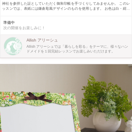
神社を参拝した証としていただく御朱印帳を手づくりしてみませんか。 このレ
ッスンでは、表紙には鎌倉彫風デザインのものを使用します。 お色は白・紺か
らお選びいただきます。 お申し込み時にご希望のお色をお知らせください。 奉
書48P蛇腹製本した本格的な御朱印帳です。 水引で作った梅結びがワンポイント
準備中
のゴムバンドをお付けします。
次の開催をお楽しみに！
Allish アリーシュ
Allish アリーシュでは「暮らしを彩る」をテーマに、様々なハン
ドメイドを１回完結レッスンでお楽しみいただけます。