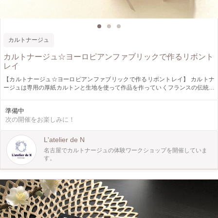
カルトナージュ
カルトナージュ☆ヨーロピアンファブリックで作るリボント
レイ
【カルトナージュ☆ヨーロピアンファブリックで作るリボントレイ】 カルトナ
ージュは専用の厚紙カルトンと生地を使って作品を作っていくフランスの伝統工
芸です。 今回は予めカットされたカルトン(専用紙)と生地(事前にお選び頂きま
す)を使ってリボントレイを１個作ります。 お選びいただく生地は英国Libertyリ
準備中
バティとベルギーLibecoリベコのヨーロピアンファブリックです。 ーーーーー
次の開催をお楽しみに！
ーーーーーーーーーーーーーーー☆ こんな方におすすめのワークショップで
す。 ♡初めてカルトナージュをされる方 ♡Liberty リバティ等ヨーロピアンファ
ブリックがお好きな方 ♡ハンドメイド、クラフト、工作がお好きな方 会場に託
L'atelier de N
児施設がございます。必要な方は事前に直接ご予約していただければ利用出来ま
名古屋でカルトナージュの体験ワークショップを開催していま
す。 初めての方もご経験のある方も楽しめるワークショップです。 是非ご参加
す。
下さい。