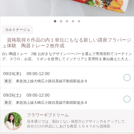
カルトナージュ
資格取得６作品の内１単位にもなる新しい講座フラパージ
ュ体験 陶器トレー２枚作成
白い陶器トレー 2枚 お好きなデザインペーパーを選んで専用溶剤でコーテイン
グ、スワロ、お花、 リボンを使用してインテリアと実用性を兼ね備えた大人可
愛い作品 難かしくないので、こつさえわかれば素敵な作品が完成します 初心者
大歓迎。初心者のおひとりのご参加の方がほとんどです。 分かりやすく説明し
09/24(木) 09:00-12:00
ます。 フラワーデザイナーが考案、カルトナ―ジュやポーセラーツの仕上がり
を併せ持つオリジナルデザイン技術です。 他にはないフラパージュのリキッド
東京
東急池上線大崎広小路目黒線不動前駅徒歩８
（特許取得）を使用して、ペーパーをコーティングします。簡単です ワンラン
ク上のデコパージュ（溶剤が違うため剥がれにくく、黄ばみにくいです）のイメ
ージです 体験では、陶器のトレー２枚を作成します。最初は簡単なもので徐々
09/26(土) 09:00-12:00
に技術を磨きます！ 仕上がったものは ジュエリーや印鑑や鍵や薬など何でも
東京
東急池上線大崎広小路目黒線不動前駅徒歩８
置いて多目的トレーとして使用可能 溶剤の塗り方、ペーパーの貼り方、しわに
ならない為にはどうすればいいか？ ペーパーの選び方、デザインの仕方 スワロ
フラワーギブドリーム
の貼り方、リボン使い、お花のアレンジの仕方を学べます 少人数制のグループ
で丁寧に教えます。楽しい雰囲気です ＜お得情報＞ 体験をされた方はこの体験
見本通りでは、面白くない 発想力とデザイン力をアップして、
をライセンスの６単位の内１単位として移行できます！ フラパ―ジュクリスタ
自分だけの作品にしあげる教室 １ＤＡＹから資格取
ルライセンスは、いまどきめずらしいたった６単位で取得！ 最短３日（１日２