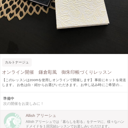
カルトナージュ
オンライン開催 鎌倉彫風 御朱印帳づくりレッスン
【このレッスンはzoomを使用しオンラインで開催します】 事前にキットを発送
します。 お色は白・紺からお選びいただきます。 お申し込み時にご希望のお色
をお知らせください。 （明記されていない場合はどちらかが届きます） 神社を
参拝した証としていただく御朱印帳を手づくりしてみませんか。 このレッスン
準備中
では、表紙には鎌倉彫風デザインのものを使用します。 奉書48P蛇腹製本した本
次の開催をお楽しみに！
格的な御朱印帳です。 水引で作った梅結びがワンポイントのゴムバンドをお付
けします。
Allish アリーシュ
Allish アリーシュでは「暮らしを彩る」をテーマに、様々なハン
ドメイドを１回完結レッスンでお楽しみいただけます。