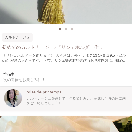
カルトナージュ
初めてのカルトナージュ♪『サシェホルダー作り』
《サシェホルダーを作ります》 大きさは、外寸：タテ13.5×ヨコ9.5（単位：
cm）程度の大きさです。 ・布、サシェ等の材料選び（お見本以外に、初めての
方でも無理なく作れる生地をご用意しております） ※10分程度でお選び下さ
い。 ※サシェは「マグノリア」「ラベンダー」「クラシックリネン」からお選
準備中
びいただきます。 ↓ ・作業手順の説明 ↓ ・製作開始 （レジュメをご用
次の開催をお楽しみに！
意しておりますが、その都度詳しくお伝えします。） ※作る時間は、おおよそ
２時間を予定しております。 ↓ ・完成！
brise de printemps
カルトナージュを通して、作る楽しみと、完成した時の達成感
をご一緒しましょう♪