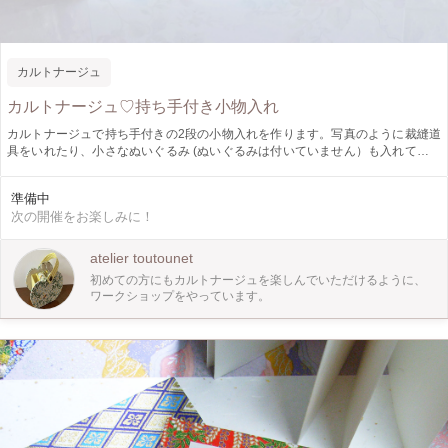
カルトナージュ
カルトナージュ♡持ち手付き小物入れ
カルトナージュで持ち手付きの2段の小物入れを作ります。写真のように裁縫道
具をいれたり、小さなぬいぐるみ (ぬいぐるみは付いていません）も入れて飾れ
ます！中の箱は取り出せますので紅茶なども入れていただけます。 生地の組み
合わせは3種類。持ち手は2種類。中の箱は2つのタイプと1つのタイプがありま
準備中
す。お好きな組み合わせで作っていただけます。カルトナージュが初めての方で
次の開催をお楽しみに！
も大丈夫です！！春の良い季節に一緒にカルトナージュを楽しみませんか
atelier toutounet
初めての方にもカルトナージュを楽しんでいただけるように、
ワークショップをやっています。