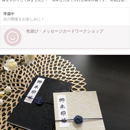
帳を手作りしてみませんか？ 簡単な方法で作れる御朱印帳です。 表紙は数種
類の中から選んだ和紙で、スティックのりを使ってつくります。 つくり方が分
かれば、洋風な紙を使ってアコーディオンアルバムなどをつくることができま
準備中
す。 御朱印帳をつくろう ワークショップ 豆本をたのしくつくろう 手製本ワ
次の開催をお楽しみに！
ークショップ 小さくかわいい豆本サイズのノートをつくります。 表紙は紙を選
んでいただき、ハードカバーで。 本文は中綴じにして糸で綴じます。 わかりや
すく進めていきますので、はじめての方でも 楽しんでつくっていただけます。
色遊び・メッセージカードワークショップ