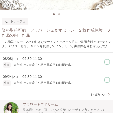
カルトナージュ
資格取得可能 フラパージュまずはトレー２枚作成体験 ６
作品の内１作品
白い陶器トレー 2枚 お好きなデザインペーパーを選んで専用溶剤でコーテイン
グ、スワロ、お花、 リボンを使用してインテリアと実用性を兼ね備えた大人可
愛い作品 難かしくないので、こつさえわかれば素敵な作品が完成します 初心者
大歓迎。初心者のおひとりのご参加の方がほとんどです。 分かりやすく説明し
08/08(土) 09:30-11:30
ます。 フラワーデザイナーが考案、カルトナ―ジュやポーセラーツの仕上がり
を併せ持つオリジナルデザイン技術です。 他にはないフラパージュのリキッド
東京
東急池上線大崎広小路目黒線不動前駅徒歩８
（特許取得）を使用して、ペーパーをコーティングします。簡単です ワンラン
ク上のデコパージュ（溶剤が違うため剥がれにくく、黄ばみにくいです）のイメ
ージです 体験では、陶器のトレー２枚を作成します。最初は簡単なもので徐々
09/24(木) 09:30-11:30
に技術を磨きます！ 仕上がったものは ジュエリーや印鑑や鍵や薬など何でも
東京
東急池上線大崎広小路目黒線不動前駅徒歩８
置いて多目的トレーとして使用可能 溶剤の塗り方、ペーパーの貼り方、しわに
ならない為にはどうすればいいか？ ペーパーの選び方、デザインの仕方 スワロ
の貼り方、リボン使い、お花のアレンジの仕方を学べます ＜お得情報＞ 体験を
他日程あり
された方はこの体験をライセンスの６単位の内１単位として移行できます！ フ
ラパ―ジュクリスタルライセンスは、いまどきめずらしいたった６単位で取得！
フラワーギブドリーム
最短３日（１日２作品作成）で取得可能、 ライセンスに移行された方は次回か
見本通りでは、面白くない 発想力とデザイン力をアップして、
ら残りの５作品を下記から選べます ◆木製白フレーム １個 ◆フラパージュ用