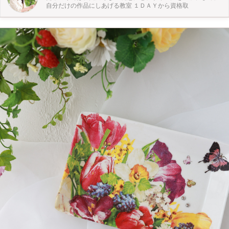
自分だけの作品にしあげる教室 １ＤＡＹから資格取
用意してますので、そこから郵送前に選んでいただきます なので、１度ライン
ビデオかzoomでお話します メガネケースのデザインとして、１枚を全体に貼る
方法と絵柄をカットして貼る方法と２種類あります。 お好みにあわせて、 輸入
ペーパーはどのように選べばいいかアドバイスさせて頂きます。 カット貼りの
場合はデザインのアドバイスをさせていただきます。 初めてでご不安もあると
思いますが、オンラインレッスン４名様ご受講ずみで問題なく素敵な仕上がりで
した。 作品などHP https://flowergivedream.com