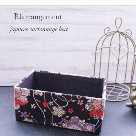
作品作成）で取得可能、 ライセンスに移行された方は次回から残りの５作品を
下記から選べます ◆木製白フレーム １個 ◆フラパージュ用ミトン １枚 ◆フ
ラパージュ用抗菌スリッパ １足 ◆ティッシュボックスセット（ティッシュボ
ックス・ソープボトル・石鹸） ◆コロコロセット（コロコロボックス・取っ手
付きコロコロ本体） ◆キャンバストートバック：アイボリー ◆NEW!! フラパ
ージュ用ランプ ♦2段プレート ♦扇子 ♦2段ボックス 在庫切れの場合がございま
す。ご了承ください あなたも先生になってみませんか？ ライセンス取得後
は ・登録商標「フラパージュクリスタル」を使った自由な 教室運営ができま
す。 ・資材の業者割引購入が可能 ・キット／パッケージのカリキュラ
ム提供 ・教室開校の資材の割安購入可能特権 バックアップシステムあり
起業を応援