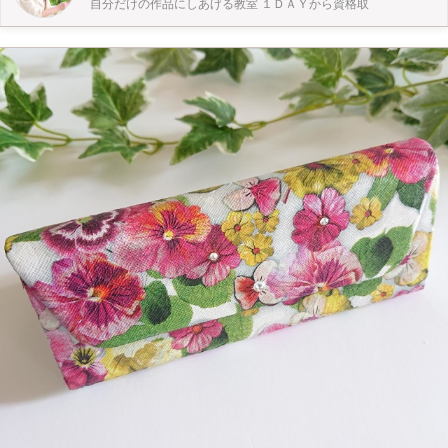
自分だけの作品にしあげる教室 １ＤＡＹから資格取
ミトン １枚 ◆フラパージュ用抗菌スリッパ １足 ◆ティッシュボックスセッ
ト（ティッシュボックス・ソープボトル・石鹸） ◆コロコロセット（コロコロ
ボックス・取っ手付きコロコロ本体） ◆キャンバストートバック：アイボリー
◆NEW!! フラパージュ用ランプ ♦2段プレート ♦扇子 ♦2段ボックス 在庫切れの
場合がございます。ご了承ください あなたも先生になってみませんか？ ライセ
ンス取得後は ・登録商標「フラパージュクリスタル」を使った自由な 教室運
営ができます。 ・資材の業者割引購入が可能 ・キット／パッケージの
カリキュラム提供 ・教室開校の資材の割安購入可能特権 バックアップシ
ステムあり 女性の起業を応援してます 詳しくはHP
https://flowergivedream.com