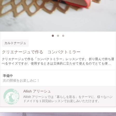
カルトナージュ
クリエナージュで作る コンパクトミラー
クリエナージュで作る「コンパクトミラー」レッスンです。 折り畳んで持ち運
べるサイズですが、使用するときは立体的に立たせて使えるのでとても便利で
す。 サイズ：縦約10㎝横約7㎝厚さ約１㎝ キットになっていますのでとても簡
単にお作りいただけます。 生地などは当日在庫の中からお好きなものをお選び
準備中
ください。 ちょっとしたプレゼントにもぴったりです。 ラッピング（有料:¥100
次の開催をお楽しみに！
税込当日現金にてお支払いいただきます)
Allish アリーシュ
Allish アリーシュでは「暮らしを彩る」をテーマに、様々なハン
ドメイドを１回完結レッスンでお楽しみいただけます。