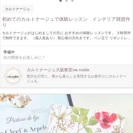
カルトナージュ
初めてのカルトナージュで体験レッスン インテリア雑貨作
り
カルトナージュがはじめましての方に おすすめの体験レッスンです。 ３時間半
で制作できます。 （個人差あり） 初心者の方向きです。 ペン立て リボントレイ
フォトフレーム よりお選びいただけます。 あなただけの贅沢な時間を 楽しんで
みませんか？ ＜レッスン時間＞ １０時半から１３時半 １３時半tea time軽食付
準備中
き 14時から最大15時半まで
次の開催をお楽しみに！
カルトナージュ大阪教室vie.noble
贅沢を日常に、豊かな暮らしを実現するお家作りにカルトナー
ジュを。