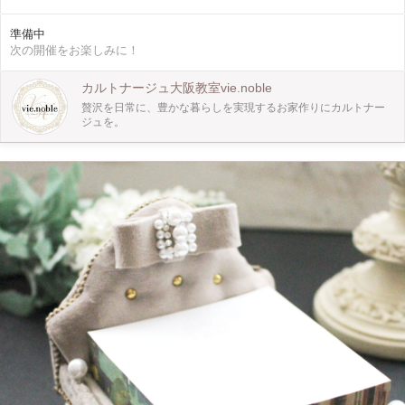
ト済みのカルトンと生地を貼り付け、金具を取り付けて完成です。 【作品の仕
様】 キーケースのサイズ 【ここがオススメ！】 初心者歓迎します。 高級なベル
準備中
ベット生地は初心者の方はどうしてもノリ染みができちゃいますが 今回はその
次の開催をお楽しみに！
お悩みを解消するためにノリをできるだけ使わない工夫をしております。 その
ため初心者の方でも仕上がりがとても美しく完成します。 【どんな人が対
象？】 少人数でゆっくり丁寧にお教えしますので、初心者の方も安心してご参
カルトナージュ大阪教室vie.noble
加いただけます。 経験者の方は、ディプロマも取得いただけます。（別途費
贅沢を日常に、豊かな暮らしを実現するお家作りにカルトナー
用） 【ぜひ知ってほしい！】 ＊カルトナージュって？＊ 切り出したカルトン
ジュを。
（厚紙）を組み立てて布を貼って箱などを作る、フランスの伝統手芸です。 ＊
講師について＊ 講師はカルトナージュを初めて１３年以上の実績があります。
カルトナージュの歴史や、フランスのものづくり事情、パリ研修の様子などワー
クショップ中に色々お話できればと思っています。