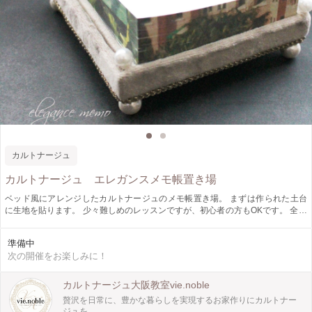
カルトナージュ
カルトナージュ エレガンスメモ帳置き場
ベッド風にアレンジしたカルトナージュのメモ帳置き場。 まずは作られた土台
に生地を貼ります。 少々難しめのレッスンですが、初心者の方もOKです。 全体
に布を貼り、その後上下の布を貼って完成です。 その後はお楽しみの装飾アレ
ンジです。 パールやスワロフスキーなどお好きな装飾で楽しんでくださいね。
準備中
次の開催をお楽しみに！
カルトナージュ大阪教室vie.noble
贅沢を日常に、豊かな暮らしを実現するお家作りにカルトナー
ジュを。