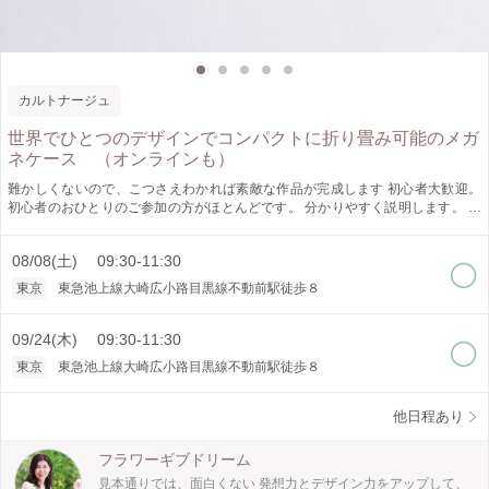
カルトナージュ
世界でひとつのデザインでコンパクトに折り畳み可能のメガ
ネケース （オンラインも）
難かしくないので、こつさえわかれば素敵な作品が完成します 初心者大歓迎。
初心者のおひとりのご参加の方がほとんどです。 分かりやすく説明します。 素
敵な自分だけのメガネケースを作ってみませんか？ こちらは、フラワーデザイ
ナーが考案した、新しいフラパ―ジュクリスタルで、カルトナ―ジュやポーセラ
08/08(土) 09:30-11:30
ーツの仕上がりを併せ持つオリジナルデザイン技術でコーティングしたメガネケ
ースです。 他にはないフラパージュのリキッド（特許取得）を使用して、ペー
東京
東急池上線大崎広小路目黒線不動前駅徒歩８
パーをコーティングします。簡単です ワンランク上のデコパージュ（溶剤が違
うため剥がれにくく、黄ばみにくいです）のイメージです このメガネケースは
コンパクトにたためるので、場所を取らずバックに入れ持ち歩きに適していま
09/24(木) 09:30-11:30
す。 この見本は全体に貼りましたが、カットして貼ることも可能です 手作り
東京
東急池上線大崎広小路目黒線不動前駅徒歩８
で、他にはないのでプレゼントとしても最適です。 お好きなペーパーを選ん
で、デザインを楽しんでくだい 注目のメガネケースになりそうです。 最後にス
ワロフスキーをお好きな場所に他にはないフラパージュグルーの 溶剤を使用し
他日程あり
て、貼ります。 取れませんので安心してください。 スワロフスキーはあなたの
メガネケースに華やかさを添えます 「オンラインレッスンの場合」 日程をご相
フラワーギブドリーム
談して決めます ご予約いただいたら、すぐにzoomかラインビデオでペーパーを
見本通りでは、面白くない 発想力とデザイン力をアップして、
選んでいただきます やり方はメールにてお知らせします 輸入ペーパーを沢山ご