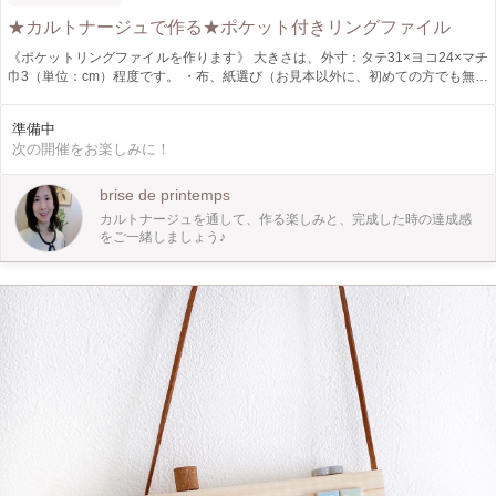
★カルトナージュで作る★ポケット付きリングファイル
《ポケットリングファイルを作ります》 大きさは、外寸：タテ31×ヨコ24×マチ
巾3（単位：cm）程度です。 ・布、紙選び（お見本以外に、初めての方でも無理
なく作れる生地を多数ご用意しております） ※10分程度でお選び下さい。 ↓
・作業手順の説明 ↓ ・製作開始 （レジュメをご用意しておりますが、その
準備中
都度詳しくお伝えします。） ※作る時間は、おおよそ２時間３０分～３時間を
次の開催をお楽しみに！
予定しております。 ↓ ・完成！ お疲れ様でした❣
brise de printemps
カルトナージュを通して、作る楽しみと、完成した時の達成感
をご一緒しましょう♪