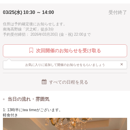
高級
駅近
徒歩5分以内
手ぶらOK
ピンク
＜レッスン時間＞
１０時半から１３時半
03/25(水) 10:30 ～ 14:00
受付終了
ブラウン
１３時半tea time軽食付き
14時から最大15時半まで
住所は予約確定後にお知らせします。
南海高野線「沢之町」徒歩3分
予約受付締切： 2026年03月20日 (金・祝) 22:00まで
次回開催のお知らせを受け取る
×
お気に入りに追加して開催のお知らせをもらいましょう
すべての日程を見る
当日の流れ・雰囲気
1: 13時半にtea timeがございます。
軽食付き