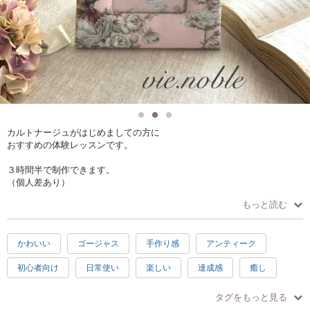
カルトナージュがはじめましての方に
おすすめの体験レッスンです。
３時間半で制作できます。
（個人差あり）
初心者の方向きです。
もっと読む
ペン立て
リボントレイ
かわいい
ゴージャス
手作り感
アンティーク
フォトフレーム
よりお選びいただけます。
初心者向け
日常使い
楽しい
達成感
癒し
あなただけの贅沢な時間を
3時間
伝統工芸
ヨーロピアン
オンライン開催
楽しんでみませんか？
タグをもっと見る