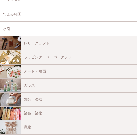
つまみ細工
水引
レザークラフト
ラッピング・ペーパークラフト
アート・絵画
ガラス
陶芸・漆器
染色・染物
織物