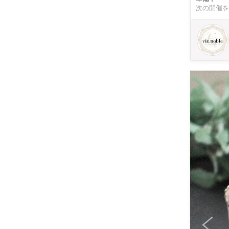
だけ使わない
次の開催を
人が対象？
者の方は、ディプロマ
＊ 切り出し
ついて＊ 
のものづく