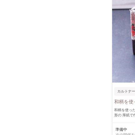
カルトナ
和柄を使
和柄を使ったカ
形の 厚紙で作った箱に
準備中
次の開催を