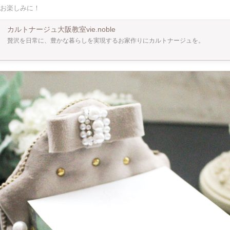
工夫をしております。 そのため初心者の方でも仕上がりがとても美しく完成します。 【ど
お楽しみに！
】 少人数でゆっくり丁寧にお教えしますので、初心者の方も安心してご参加いただけ
も取得いただけます。（別途費用） 【ぜひ知ってほしい！】 ＊カルトナージュって？
たカルトン（厚紙）を組み立てて布を貼って箱などを作る、フランスの伝統手芸です。 ＊講
カルトナージュ大阪教室vie.noble
講師はカルトナージュを初めて１３年以上の実績があります。カルトナージュの歴史
贅沢を日常に、豊かな暮らしを実現するお家作りにカルトナージュを。
り事情、パリ研修の様子などワークショップ中に色々お話できればと思っています。