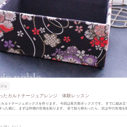
ージュ
ったカルトナージュアレンジ 体験レッスン
ルトナージュボックスを作ります。 今回は長方形ボックスです。 すでに組み立てられた長方
、まずは外側の生地を貼ります。 全て貼り終わったら、次は中の生地を貼ります。 １
枚ずつ貼るので、合計５枚貼ります。 裏底も貼ってあとはリボンアレンジなどご自由にどうぞ
お楽しみに！