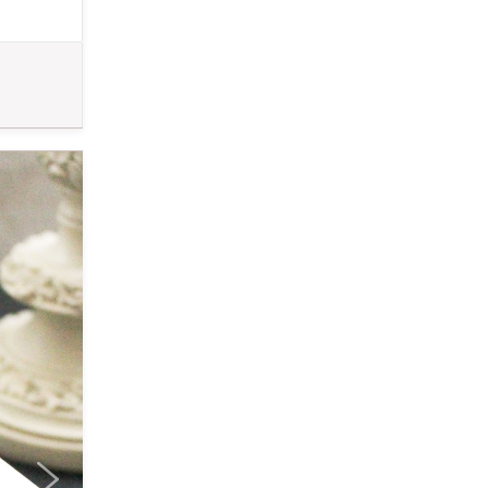
んな
ます。 経験
師に
や、フランス