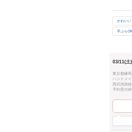
だけ！
選ぶカラー
ハートの金
かわいい
かわいいキー
手ぶらO
キットでご
心して楽しん
お家でも作
ですね☆d(^
03/11(土)
東京都練馬区
みなさんと
ハンドメイ
ご一緒で
西武池袋線
予約受付締切：