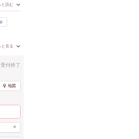
っと読む
加
お子様も安
っと見る
ろいもいい
受付終了
地図
×