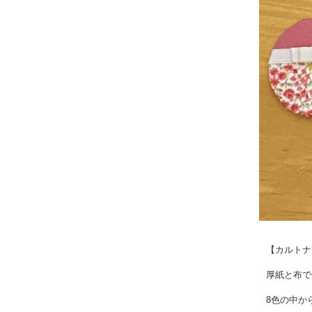
【カルトナ
厚紙と布で
8色の中か