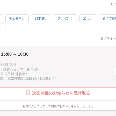
も
やデザインの組み合わせ、張り合わせる向きによって全く違う表情に。
具の、ぷっくりコロンとマカロンのような
初心者向け
日常使い
プレゼント
楽しい
親子で参
ホルダーの完成です(๑˃̵ᴗ˂̵)♡
K
用意しております。刃物を使わず、ぺたぺた貼っていく作業なので、小さな
で頂ける内容です♪(^-^) /“ もちろん大人の方も大歓迎です☆
タグをも
れるキットもご用意しているので、ご家族や、お友達にプレゼントしておそ
_^o)
 15:00 ～ 16:30
栄町39-6
、ものづくりの楽しい時間を
ド雑貨ショップ みつぼし
きること、楽しみにしています( ˃̵ᴗ˂̵ )♡
 江古田駅 徒歩3分
 2023年03月10日 (金) 18:00まで
次回開催のお知らせを受け取る
お気に入りに追加して開催のお知らせをもらいましょう