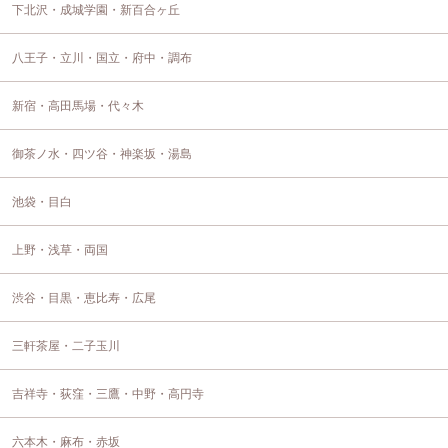
下北沢・成城学園・新百合ヶ丘
八王子・立川・国立・府中・調布
新宿・高田馬場・代々木
御茶ノ水・四ツ谷・神楽坂・湯島
池袋・目白
上野・浅草・両国
渋谷・目黒・恵比寿・広尾
三軒茶屋・二子玉川
吉祥寺・荻窪・三鷹・中野・高円寺
六本木・麻布・赤坂