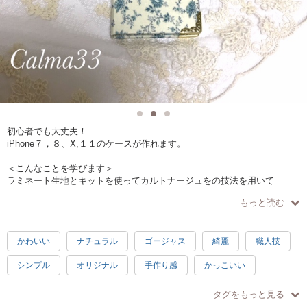
初心者でも大丈夫！
iPhone７，８、X,１１のケースが作れます。
＜こんなことを学びます＞
ラミネート生地とキットを使ってカルトナージュをの技法を用いて
生地の貼り方、金具のつけ方など
もっと読む
制作の作業工程まで、一連の流れを学べます。
＜こんなことが出来るようになります＞
かわいい
ナチュラル
ゴージャス
綺麗
職人技
自分だけの手帳型iPhoneケースを約2時間30分で完成させる事が出来ま
す。
シンプル
オリジナル
手作り感
かっこいい
＜こんな風に教えます＞
初心者向け
初級
日常使い
プレゼント
楽しい
少人数制で、おひとりおひとりに丁寧にお教えします。
タグをもっと見る
レクチャーとワークを組み合わせて