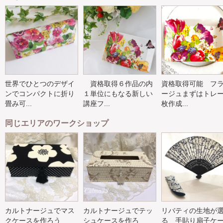
世界でひとつのデザイ
資格取得６作品の内
資格取得可能 フ
ンでコンパクトに折り
１単位にもなる新しい
ージュまずはトレ
畳み可...
講座フ...
枚作成...
同じエリアのワークショップ
カルトナージュでマス
カルトナージュでテッ
リバティの生地が
クケースを作ろう
シュケースを作ろ
る 手貼り扇子ケ