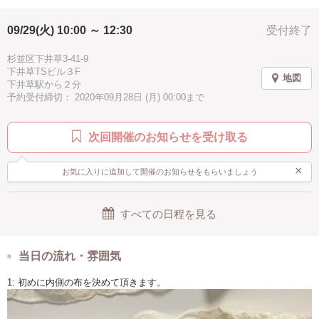
驚き
素敵
感激
充実感
達成感
ハッピー
講師の一方的な説明にならずに参加者の皆さんと対話する形式で、
自由に楽しく学んで頂きます。
09/29(火) 10:00 ～ 12:30
受付終了
2時間
2.5時間
伝統工芸
お手頃
ブルー
カルトナージュが初めての方でも時間内に完成できます。
ブラック
グレー
駅近
汚れない
手ぶらOK
杉並区下井草3-41-9
下井草TSビル３F
地図
下井草駅から２分
予約受付締切： 2020年09月28日 (月) 00:00まで
次回開催のお知らせを受け取る
×
お気に入りに追加して開催のお知らせをもらいましょう
すべての日程を見る
当日の流れ・雰囲気
1: 初めに内側の布を決めて頂きます。