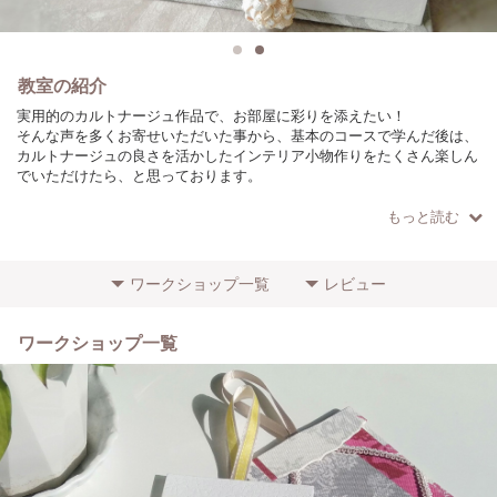
教室の紹介
実用的のカルトナージュ作品で、お部屋に彩りを添えたい！
そんな声を多くお寄せいただいた事から、基本のコースで学んだ後は、
カルトナージュの良さを活かしたインテリア小物作りをたくさん楽しん
でいただけたら、と思っております。
カルトナージュは興味はあるけど、はじめてで不安だわ。。（はじめは
もっと読む
私も不安でした。）
ご不安な方には、その都度丁寧にお教え致しますので安心してご受講く
ださいね！
ワークショップ一覧
レビュー
当教室で大切にしている点は、楽しく作る！という事です。
体験レッスンでは、全てキットをご用意しておりますので、カルトナー
ワークショップ一覧
ジュが初めての方でもお気軽にお作りいただけます♪
どうぞお気軽にご参加下さいね！