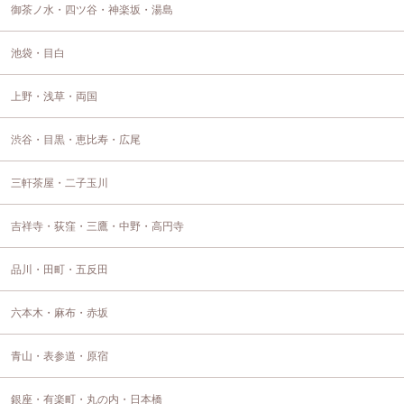
御茶ノ水・四ツ谷・神楽坂・湯島
池袋・目白
上野・浅草・両国
渋谷・目黒・恵比寿・広尾
三軒茶屋・二子玉川
吉祥寺・荻窪・三鷹・中野・高円寺
品川・田町・五反田
六本木・麻布・赤坂
青山・表参道・原宿
銀座・有楽町・丸の内・日本橋