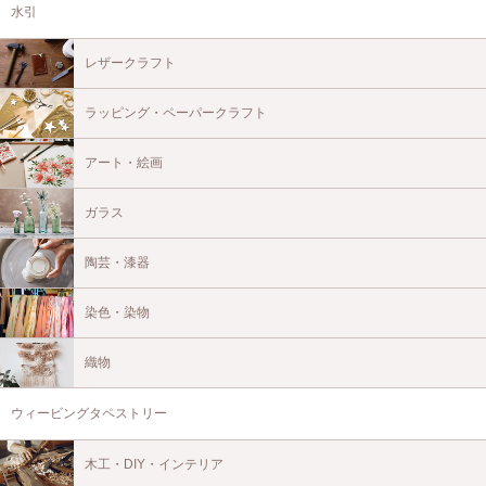
水引
レザークラフト
ラッピング・ペーパークラフト
アート・絵画
ガラス
陶芸・漆器
染色・染物
織物
ウィービングタペストリー
木工・DIY・インテリア