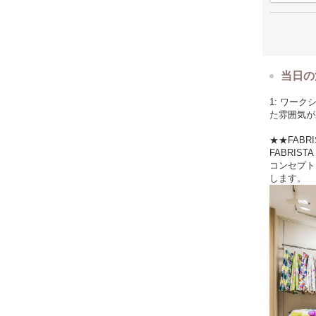
当日の
1: ワー
た雰囲気が
★★FABR
FABRIS
コンセプト
します。