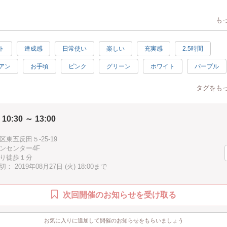
国王室御用達「GP&J BAKER」の厳選した生地の中からお好みのものを選
も
ナージュで取っ手付きのマルチボックスを作ります。
ジュとは厚紙を組立てた箱に布や紙を装飾するフランスの伝統工芸の一つで
ト
達成感
日常使い
楽しい
充実感
2.5時間
クラフトです。
アン
お手頃
ピンク
グリーン
ホワイト
パープル
や未経験者さんも安心してご参加いただけるように、参加者様のペースに合
くれる講師が当日はしっかりサポートさせていただけます！
手ぶらOK
オリジナル
手作り感
初心者向け
素敵
タグをも
験者さんもご参加OK!
2時間
夏休み
伝統工芸
会ったことのない高品質で素敵なfabricに出会うチャンスですよ。
 10:30 ～ 13:00
しながら、豊富に揃う海外の素敵な生地を目で見ても楽める
ないワークショップとなります。
東五反田５-25-19
ンセンター4F
んも、経験者さんも是非一緒にカルトナージュを楽しみましょう。
り徒歩１分
 2019年08月27日 (火) 18:00まで
次回開催のお知らせを受け取る
お気に入りに追加して開催のお知らせをもらいましょう