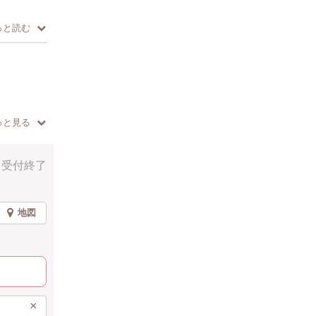
んでいただ
っと読む
、日本でも
わせて丁寧
感激
っと見る
受付終了
地図
×