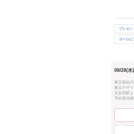
今回は、英
き、カルト
カルトナー
プレゼン
人気のある
ヨーロピ
初心者さん
に指導して
駅近
もちろん経
ハッピー
これまで出
08/28(水)
手先を動か
これまでに
東京都品川区
東京デザイ
未経験者さ
五反田駅よ
予約受付締切：