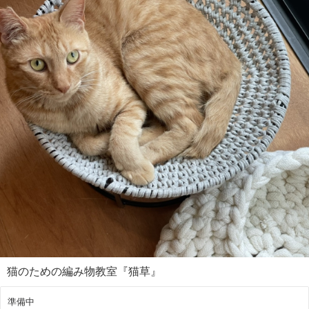
・初心者の方でもわかりやすいように、少人数で開催しています！
ぜひお気軽にご参加ください。
＜場所・アクセス＞
東急田園都市線 三軒茶屋駅より徒歩５分/東急世田谷線 西太子堂駅より
徒歩１分
猫のための編み物教室『猫草』
準備中