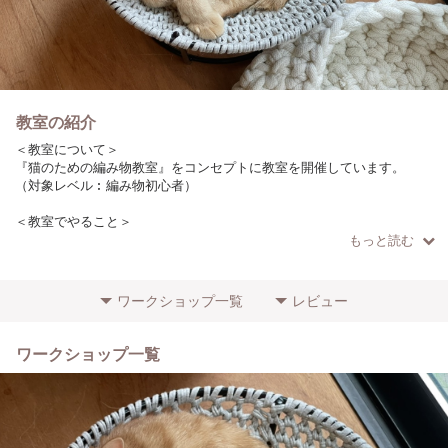
教室の紹介
＜教室について＞
『猫のための編み物教室』をコンセプトに教室を開催しています。
（対象レベル︰編み物初心者）
＜教室でやること＞
愛する猫ちゃんのために、『猫くつろぎアイテム』を仕上げていきま
もっと読む
す。
＜こだわりやポイント＞
ワークショップ一覧
レビュー
・ご自慢の猫ちゃん話をしながら楽しく作品づくりをして頂けます。
・作品づくりの楽しさはもちろん、猫ちゃんが寝てくれるまで待つ時間
も楽しんで頂けると思います。
ワークショップ一覧
＜参加者に向けてのメッセージ＞
・編み物初心者、猫好きな方、大歓迎です！
・猫のいるスペースなので、猫ちゃんに作業を邪魔されることもありま
す(笑)