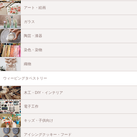
アート・絵画
ガラス
陶芸・漆器
染色・染物
織物
ウィービングタペストリー
木工・DIY・インテリア
電子工作
キッズ・子供向け
アイシングクッキー・フード