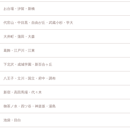
お台場・汐留・新橋
代官山・中目黒・自由が丘・武蔵小杉・学大
大井町・蒲田・大森
葛飾・江戸川・江東
下北沢・成城学園・新百合ヶ丘
八王子・立川・国立・府中・調布
新宿・高田馬場・代々木
御茶ノ水・四ツ谷・神楽坂・湯島
池袋・目白