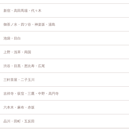
新宿・高田馬場・代々木
御茶ノ水・四ツ谷・神楽坂・湯島
池袋・目白
上野・浅草・両国
渋谷・目黒・恵比寿・広尾
三軒茶屋・二子玉川
吉祥寺・荻窪・三鷹・中野・高円寺
六本木・麻布・赤坂
品川・田町・五反田