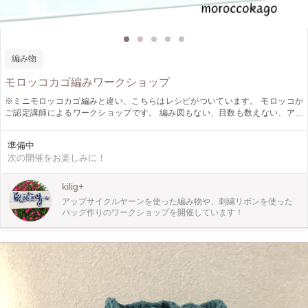
編み物
モロッコカゴ編みワークショップ
※ミニモロッコカゴ編みと違い、こちらはレシピがついています。 モロッコか
ご認定講師によるワークショップです。 編み図もない、目数も数えない、アッ
プサイクルヤーンとカラフルなかわいい糸で編むモロッコかごです。手のひらサ
イズのコロンとかわいいモロッコかごを作ってみませんか？慣れた方はフタや、
準備中
ボトルホルダー、2回目以降はポーチも作れます。 年齢問わず編み物好きな方
次の開催をお楽しみに！
も、かぎ針が初めての方も是非どうぞ！！ カラフルな材料を見てるだけで、明
るい気持ちになりますよ✨ 時間内に終わらなかった場合は最後の始末を説明しま
すので、続きからおうちで完成させていただく形になります。(お持ち帰りにな
kilig+
った方は、みなさん完成されています◎) 再度ワークショップに参加して続きを
アップサイクルヤーンを使った編み物や、刺繍リボンを使った
編んでいただいてもOKです！レシピをお持ちの方はリピーター割で500円引きに
バッグ作りのワークショップを開催しています！
なります。当日現金で返金させていただきます。