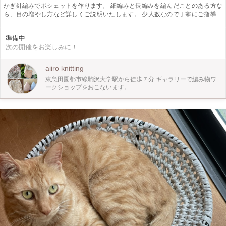
かぎ針編みでポシェットを作ります。 細編みと長編みを編んだことのある方な
ら、目の増やし方など詳しくご説明いたします。 少人数なので丁寧にご指導で
きます。 全2回のワークショップになります。 ＊出来上がりサイズ＊ 幅約
20cm、高さ約20cm、底のまち約4cm、ショルダー長さ約115cm前後約10cm(調
準備中
節可能) 手編みの為、それぞれのテンションがあるので多少出来上がりサイズは
次の開催をお楽しみに！
変わってきます。 ちょっとお出かけにちょうど良い、スマホを入れたりできる
サイズです。 口の紐を両側からひっぱると口をしめることができます。 ＊使用
糸＊ 日本製の和紙を加工した日本の糸メーカーswada ittoの糸 を使用していま
aiiro knitting
す。サラッとして肌触りのとても良い、夏にぴったりの糸です。 糸の素材 分類
東急田園都市線駒沢大学駅から徒歩７分 ギャラリーで編み物ワ
外繊維（和紙）57%、ポリエステル43% 手洗い可 付属品、ショルダー部分、本
ークショップをおこないます。
体口紐は本革になります。 写真のグリーン、ベージュ、ダークブルーの3色から
お申込み時にお好きな色を選んでいただきます。 「かぎ針編みは久しぶり！」
「学生時代以来」という方も是非ご参加ください。 小さな緑の庭のあるギャラ
リースペースで編み物を楽しみましょう！