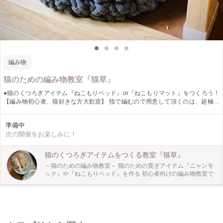
編み物
猫のための編み物教室『猫草』
●猫のくつろぎアイテム『ねこもりベッド』or『ねこもりマット』をつくろう！
【編み物初心者、猫好きな方大歓迎】 指で編むので用意して頂くのは、超極太
の毛糸のみ！ 太い毛糸で編むので、編み物初心者でも簡単にサクサク編めま
す。 ※写真の作品は、初心者の方が2時間程度で作成してものです。 保護猫ちゃ
準備中
んの暮らしている『ねこともハウスSANCHACO』さんのスペースをお借りして
次の開催をお楽しみに！
運営しています。猫ちゃん達が寛いでいる脇で、お話しながら楽しく一緒に編み
ましょう。
猫のくつろぎアイテムをつくる教室『猫草』
～猫のための編み物教室～ 猫のための寛ぎアイテム『ニャンモ
ック』や『ねこもりベッド』を作る 初心者向けの編み物教室で