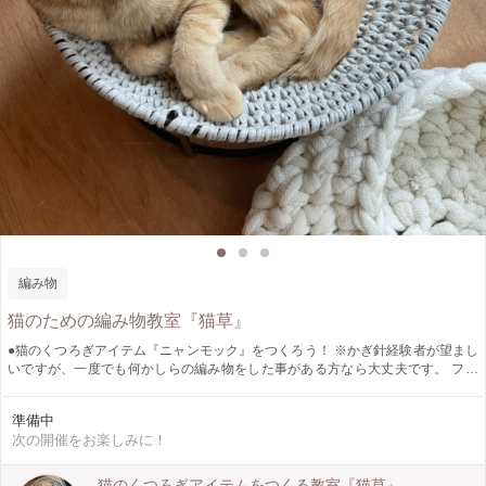
編み物
猫のための編み物教室『猫草』
●猫のくつろぎアイテム『ニャンモック』をつくろう！ ※かぎ針経験者が望まし
いですが、一度でも何かしらの編み物をした事がある方なら大丈夫です。 フラ
ワースタンドを土台にTシャツ素材の糸でつくります。 太めの糸で編むので、比
較的簡単にサクサク編むことが出来ます。 ※写真の作品は、初心者の方が2時間
準備中
程度で作成してものです。 保護猫ちゃんの暮らしている『ねこともハウス
次の開催をお楽しみに！
SANCHACO』さんのスペースをお借りして運営しています。猫ちゃん達が寛い
でいる脇で、お話しながら楽しく一緒に編みましょう。
猫のくつろぎアイテムをつくる教室『猫草』