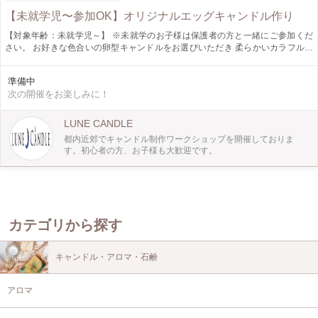
【未就学児〜参加OK】オリジナルエッグキャンドル作り
【対象年齢：未就学児～】 ※未就学のお子様は保護者の方と一緒にご参加くだ
さい。 お好きな色合いの卵型キャンドルをお選びいただき 柔らかいカラフルな
ワックスを使って、クッキー型を使って型取りをしたり 粘土のように手でこね
たりしながらエッグキャンドルに自由に貼付デザインをしてゆきます。 簡単な
準備中
ものから難易度の高いものまで、制作される方の年齢や好みによって調整が出来
次の開催をお楽しみに！
ますので 小さなお子様でも安心して参加ができ、オリジナルのキャンドルが出
来上がります。
LUNE CANDLE
都内近郊でキャンドル制作ワークショップを開催しておりま
す。初心者の方、お子様も大歓迎です。
カテゴリから探す
キャンドル・アロマ・石鹸
アロマ