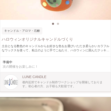
キャンドル・アロマ・石鹸
ハロウィンオリジナルキャンドルづくり
土台となる数色のキャンドルからお好きな色をお選びいただき柔らかいカラフル
なワックスを使って、粘土のように手でこねたり、ハロウィンに因んだクッキー
型を使って型取りをしたものをキャンドルに自由に貼付デザインをしてゆきま
す。（ハロウィン以外の型もご用意があります） 簡単なものから難易度の高い
準備中
ものまで、制作される方の年齢や好みによって調整が出来ますので 小さなお子
次の開催をお楽しみに！
様から大人まで安心して制作ができ、オリジナルのキャンドルが出来上がりま
す。
LUNE CANDLE
都内近郊でキャンドル制作ワークショップを開催しておりま
す。初心者の方、お子様も大歓迎です。