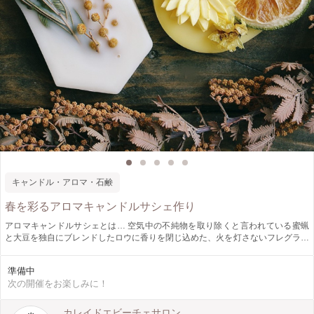
キャンドル・アロマ・石鹸
春を彩るアロマキャンドルサシェ作り
アロマキャンドルサシェとは… 空気中の不純物を取り除くと言われている蜜蝋
と大豆を独自にブレンドしたロウに香りを閉じ込めた、火を灯さないフレグラン
スキャンドルです。 インテリア性が高く、クローゼットなどに飾れば、移り香
が楽しめますよ♪ 見た目が華やかなサシェは、ご自分のお部屋用はもちろん、プ
準備中
レゼント用としても大変喜ばれます。 貴方だけのオリジナルサシェで、春を彩
次の開催をお楽しみに！
ってみませんか？(2個制作)
カレイドエビーチェサロン