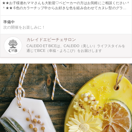
★★お子様連れママさんも大歓迎♡ベビーカーの方はお気軽にご相談ください＾
＾★★ 6色のカラーチップ中からお好きな色を組み合わせてカヌレ型のグラデー
ションキャンドルを作ります。 一つ一つラッピングしてそのままギフトとして
お持ち帰りできます。 並べると可愛い小さなカヌレ型キャンドルです。 ★★お
準備中
電話でのご予約も可能です★★ 070-6487-3007 ※お時間によって作るキャンド
次の開催をお楽しみに！
ルの個数が異なります※ ◆13:00 - 14:00：１個 ◆15:00 ~16:00：２個
カレイドエビーチェサロン
CALEIDO ET BICEは、CALEIDO（美しい）ライフスタイルを
通じてBICE（幸福・よろこび）をお届けします