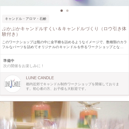
キャンドル・アロマ・石鹸
ぷかぷかキャンドルすくい＆キャンドルづくり（ロウ引き体
験付き）
このワークショップは瓶の中に金平糖を詰めるようなイメージで、数種類のカラ
フルなパーツを詰めてオリジナルのキャンドルを作るワークショップとなりま
す。 また、仕上げにはスタンプやカラーペンを使い、 瓶に付けるタグを作り、
蝋引きを行い紐で結わえて完成となります。 小さなお子様から参加が可能です
準備中
のでオリジナルのキャンドル作りを楽しめます。
次の開催をお楽しみに！
LUNE CANDLE
都内近郊でキャンドル制作ワークショップを開催しておりま
す。初心者の方、お子様も大歓迎です。