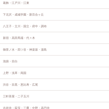
葛飾・江戸川・江東
下北沢・成城学園・新百合ヶ丘
八王子・立川・国立・府中・調布
新宿・高田馬場・代々木
御茶ノ水・四ツ谷・神楽坂・湯島
池袋・目白
上野・浅草・両国
渋谷・目黒・恵比寿・広尾
三軒茶屋・二子玉川
吉祥寺・荻窪・三鷹・中野・高円寺