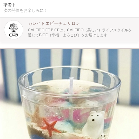
ークショップ。 美しくてもったいなくて使えない！というお声も頂きますが、
準備中
飾っておくだけではもったいない、使い心地の良い石けんです。 ［仕様］ 石
次の開催をお楽しみに！
鹸：90g×2種類（それぞれ1〜4つまで切り分けて頂くことが可能です。） 香
り：カレイドエビーチェの特別なアロマをご提供♪ ラッピング：2人分のギフト
セットが完成します。 【CALEIDO ET BICE（カレイドエビーチェ）とは？】
カレイドエビーチェサロン
「GLOBAL WORK」「LOWRYS FARM」「niko and ...」 など数多くのファッシ
CALEIDO ET BICEは、CALEIDO（美しい）ライフスタイルを
ョンブランドを持つ、株式会社アダストリアの初のコスメブランドです。
通じてBICE（幸福・よろこび）をお届けします
「CALEIDO ET BICE」は、CALEIDO（美しい）ライフスタイルを通じて、
BICE（幸福・よろこび）をお届けする、日々の仕事、趣味、家事など自分を取
り巻く全ての事に前向きに取り組み、毎日を忙しく過ごしている女性達へ、『植
物の力』を通して、肌やからだにやさしく、使っていて気持ちがいい、自然を感
じさせるナチュラルコスメを展開しています。