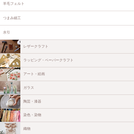
羊毛フェルト
つまみ細工
水引
レザークラフト
ラッピング・ペーパークラフト
アート・絵画
ガラス
陶芸・漆器
染色・染物
織物