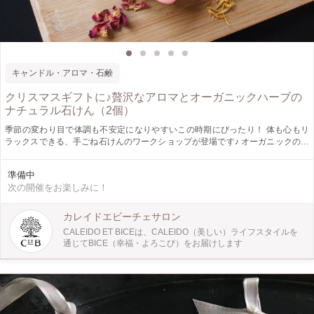
キャンドル・アロマ・石鹸
クリスマスギフトに♪贅沢なアロマとオーガニックハーブの
ナチュラル石けん（2個）
季節の変わり目で体調も不安定になりやすいこの時期にぴったり！ 体も心もリ
ラックスできる、手ごね石けんのワークショップが登場です♪ オーガニックのハ
ーブとアロマを選び、ナチュラル素材の手ごね石けんを２つ製作します。お子様
でもお気軽に参加していただけます！ 香りづけのアロマは、カレイドエビーチ
準備中
ェから特別にご提供のもの。 石けんとして使用できるだけでなく、香りのイン
次の開催をお楽しみに！
テリアにも◎ 簡単な手順で、材料も安心の素材。 贅沢な香りとハーブの力で、
豊かな日常を送りましょう♪ ［仕様］ 香り：カレイドエビーチェの特別なアロマ
をご提供♪ サイズ：縦10ｃｍ、横10ｃｍ、高さ1.5ｃｍ 重さ50g （２つお作りい
カレイドエビーチェサロン
ただけます） 【CALEIDO ET BICE（カレイドエビーチェ）とは？】 「GLOBAL
CALEIDO ET BICEは、CALEIDO（美しい）ライフスタイルを
WORK」「LOWRYS FARM」「niko and ...」 など数多くのファッションブラン
通じてBICE（幸福・よろこび）をお届けします
ドを持つ、株式会社アダストリアの初のコスメブランドです。「CALEIDO ET
BICE」は、CALEIDO（美しい）ライフスタイルを通じて、BICE（幸福・よろこ
び）をお届けする、日々の仕事、趣味、家事など自分を取り巻く全ての事に前向
きに取り組み、毎日を忙しく過ごしている女性達へ、『植物の力』を通して、肌
やからだにやさしく、使っていて気持ちがいい、自然を感じさせるナチュラルコ
スメを展開しています。