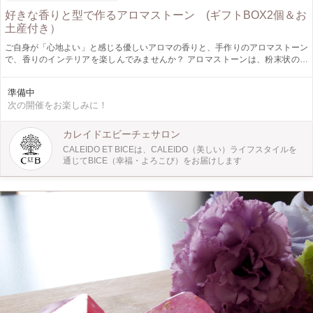
好きな香りと型で作るアロマストーン (ギフトBOX2個＆お
土産付き）
ご自身が「心地よい」と感じる優しいアロマの香りと、手作りのアロマストーン
で、香りのインテリアを楽しんでみませんか？ アロマストーンは、粉末状の石
膏でできたおしゃれな香りのディフューザー。 型に石膏を流し込むだけで、簡
単に作成できます。 お部屋のインテリアに、または大切なかたへのプレゼント
準備中
に。 火や電気を使わないので、お子さまがいるご家庭でも安心してお使いいた
次の開催をお楽しみに！
だけます。 ・おしゃれなアロマストーンを作りたい ・香りでリラックスorリフ
レッシュしたい ・ゆっくりと、ものづくりに集中したい そんなかたにオススメ
の楽しいレッスンとなっています。 ［仕様］ アロマストーン：石膏100ｇ（お
カレイドエビーチェサロン
好きな形で大・中サイズを2,3個、小さいサイズを４～6個作成できます） 香
CALEIDO ET BICEは、CALEIDO（美しい）ライフスタイルを
り：カレイドエビーチェの特別なアロマをご提供♪ ラッピング：2人分のギフト
通じてBICE（幸福・よろこび）をお届けします
セットが完成します。 【CALEIDO ET BICE（カレイドエビーチェ）とは？】
「GLOBAL WORK」「LOWRYS FARM」「niko and ...」 など数多くのファッシ
ョンブランドを持つ、株式会社アダストリアの初のコスメブランドです。
「CALEIDO ET BICE」は、CALEIDO（美しい）ライフスタイルを通じて、
BICE（幸福・よろこび）をお届けする、日々の仕事、趣味、家事など自分を取
り巻く全ての事に前向きに取り組み、毎日を忙しく過ごしている女性達へ、『植
物の力』を通して、肌やからだにやさしく、使っていて気持ちがいい、自然を感
じさせるナチュラルコスメを展開しています。