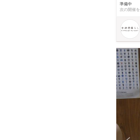
準備中
化粧された器は また違った魅
次の開催を
りません。 ※お持ちいただく器は『カケ・ヒビ・割れ』の どれかに当てはまるものをお願い致します。 ※素
焼き、表面に特殊な
い、または一度の教室
で用意しますので