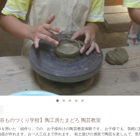
器
世田谷ものづくり学校】陶工房たまどろ 陶芸教室
ロを用いた「紐作り」での、お子様向けの陶芸教室体験です。 お子様でも、気軽に
陶器が作れます。お一人三点まで作れます。 粘土遊びの感覚で陶芸を楽しんで、世
ましょう！ [費用] \1500 (粘土代・焼成代込) [対象者] 三歳以上 ※作品は後日、