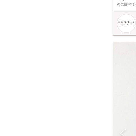
でも、お重や
次の開催を
ーションを
品を生み出せます。 お一人様はもちろん、 お友達や親子でのご参
のイラスト