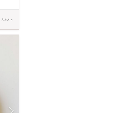
グラデ
色彩豊かな作
。六本木ヒ