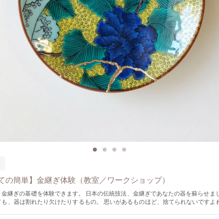
器
ての簡単】金継ぎ体験（教室／ワークショップ）
験できます。 日本の伝統技法、金継ぎであなたの器を蘇らせましょう。 大切
ても、器は割れたり欠けたりするもの。 思いがあるものほど、捨てられないですよね
は使えない・・・ そんな器をご自身で直してみませんか？ このワークショップでは、2時
器を実際に直すまでの金継ぎ工程を体験頂けます。 修復できるのはもちろん、金や銀でお