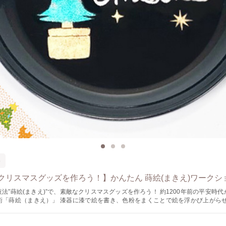
器
クリスマスグッズを作ろう！】かんたん 蒔絵(まきえ)ワークシ
絵(まきえ)”で、素敵なクリスマスグッズを作ろう！ 約1200年前の平安時代から伝わる日
「蒔絵（まきえ）」 漆器に漆で絵を書き、色粉をまくことで絵を浮かび上がらせます
ス蒔絵」として、 クリスマスのイラストの蒔絵を体験頂きます。 ツリーやリース、サンタさ
。 あなただけのオリジナルのお皿を作りながら、 はじめての蒔絵を楽しみましょう。 蒔絵