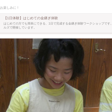
力があります。 かぶれにくい合成うるしを使いますので、 漆かぶれの心配もあ
お楽しみに！
加工がしてある器は作業に時間がかかります。 ※ガラスは難易度が高く、お直しできな
では終わらない可能性がございます。 ※使える陶磁器をお持ちでない場合、 こちら
【1日体験】はじめての金継ぎ体験
、器がないけれど参加したい！ 方も大歓迎です。 ※教室は少人数制で、お一人ずつしっ
はじめての方でも簡単にできる、1日で完成する金継ぎ体験ワークショップです
かりサポートいたします。 ※お時間内ならいくつお持ち頂いても料金は変わりません。
ルズで開催しています。