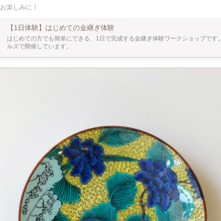
、お箸、お土産屋など、 日常の色んなところで、私たちの生活の1部になっています。 
お楽しみに！
つけたり、好きな配色を考えてみたり、、、 漆や先人たちの技術を体験しながら、 
加も大歓迎です。 （当日はクリスマス以外
を体験することもできます。）
【1日体験】はじめての金継ぎ体験
はじめての方でも簡単にできる、1日で完成する金継ぎ体験ワークショップです
ルズで開催しています。