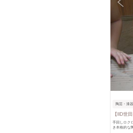
陶芸・漆
【IID
手回しロク
き本格的な
の作品を作り