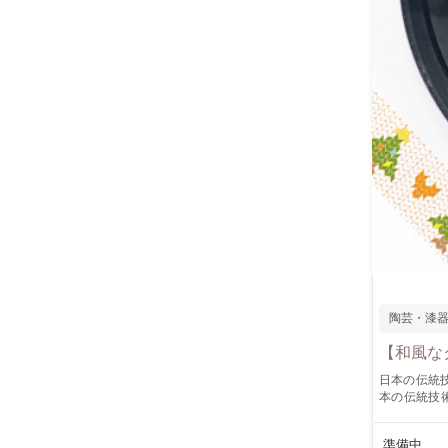
陶芸・漆
【和風な
日本の伝統技法”蒔
本の伝統技術
は、「クリスマ
んに雪だるま
準備中