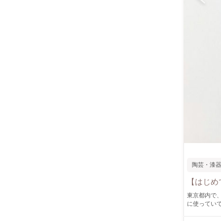
陶芸・漆
【はじめ
東京都内で、金継ぎの基礎を体
に使ってい
のままにしていて
間ほどで、 壊れた