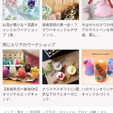
お花が透ける＊花露キ
資格習得の第一歩！フ
今はやりのスワロ
ャンドルワークショッ
ラワーキャンドルデザ
アロマストーンを
プ［保...
インコ...
成、選ん...
同じエリアのワークショップ
【未就学児〜参加OK】
クリスマスギフトに♪贅
ハロウィンオリジ
オリジナルエッグキャ
沢なアロマとオーガニ
キャンドルづくり
ンド...
ック...
トップ
東京
三軒茶屋・二子玉川
キャンドル・アロマ・石鹸
キャ