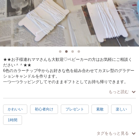
★★お子様連れママさんも大歓迎♡ベビーカーの方はお気軽にご相談く
ださい＾＾★★
6色のカラーチップ中からお好きな色を組み合わせてカヌレ型のグラデー
ションキャンドルを作ります。
一つ一つラッピングしてそのままギフトとしてお持ち帰りできます。
並べると可愛い小さなカヌレ型キャンドルです。
もっと読む
★★お電話でのご予約も可能です★★
070-6487-3007
かわいい
初心者向け
プレゼント
素敵
楽しい
※お時間によって作るキャンドルの個数が異なります※
1時間
◆13:00 - 14:00：１個 ◆15:00 ~16:00：２個
タグをもっと見る