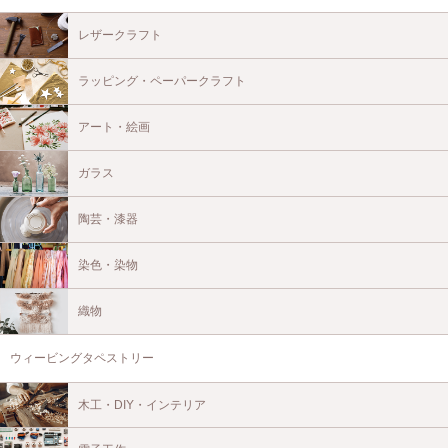
レザークラフト
ラッピング・ペーパークラフト
アート・絵画
ガラス
陶芸・漆器
染色・染物
織物
ウィービングタペストリー
木工・DIY・インテリア