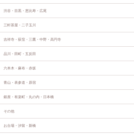
渋谷・目黒・恵比寿・広尾
三軒茶屋・二子玉川
吉祥寺・荻窪・三鷹・中野・高円寺
品川・田町・五反田
六本木・麻布・赤坂
青山・表参道・原宿
銀座・有楽町・丸の内・日本橋
その他
お台場・汐留・新橋