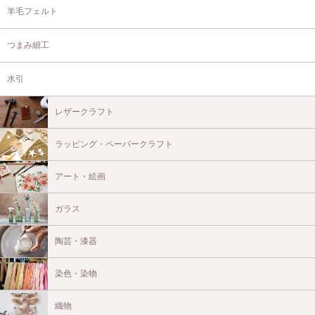
羊毛フェルト
つまみ細工
水引
レザークラフト
ラッピング・ペーパークラフト
アート・絵画
ガラス
陶芸・漆器
染色・染物
織物