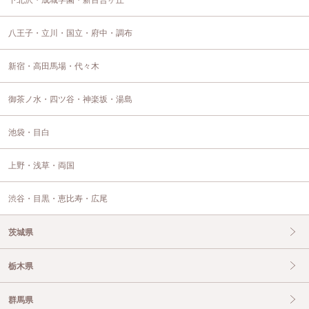
下北沢・成城学園・新百合ヶ丘
八王子・立川・国立・府中・調布
新宿・高田馬場・代々木
御茶ノ水・四ツ谷・神楽坂・湯島
池袋・目白
上野・浅草・両国
渋谷・目黒・恵比寿・広尾
茨城県
栃木県
群馬県