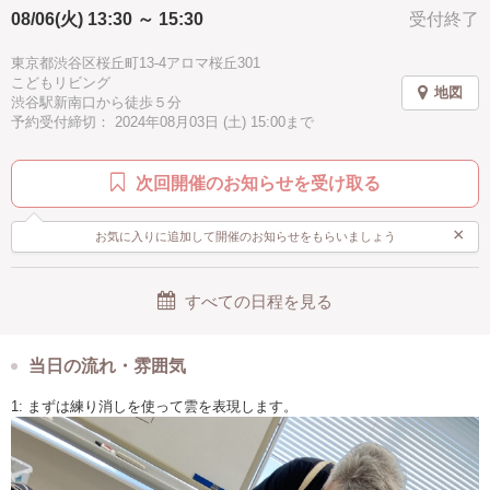
08/06(火) 13:30 ～ 15:30
受付終了
2時間
夏休み
子供向け
子供歓迎
親子で参加
男性歓迎
シニア歓迎
お手頃
駅近
徒歩5分以内
東京都渋谷区桜丘町13-4アロマ桜丘301
こどもリビング
地図
手ぶらOK
渋谷駅新南口から徒歩５分
予約受付締切： 2024年08月03日 (土) 15:00まで
次回開催のお知らせを受け取る
×
お気に入りに追加して開催のお知らせをもらいましょう
すべての日程を見る
当日の流れ・雰囲気
1: まずは練り消しを使って雲を表現します。