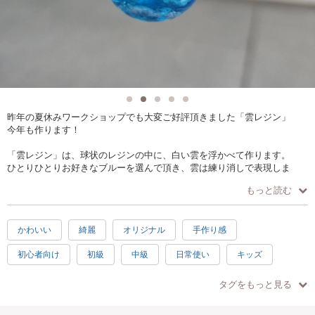
昨年の夏休みワークショップでも大変ご好評頂きました「雲レジン」
今年も作ります！
「雲レジン」は、球状のレジンの中に、白い雲を浮かべて作ります。
ひとりひとりお好きなブルーを選んで頂き、雲は練り消しで表現しま
す。
もっと読む
ピンセットを使う細かい作業ですが、できあがりは空を結晶にして閉じ
込めたような美しさです。
かわいい
綺麗
オリジナル
手作り感
自分だけの青空をつくって夏休みの思い出にしませんか？
この機会にぜひ挑戦してみてください。
初心者向け
初級
中級
日常使い
キッズ
プレゼント
自由研究
楽しい
驚き
素敵
タグをもっと見る
感激
充実感
達成感
癒し
ハッピー