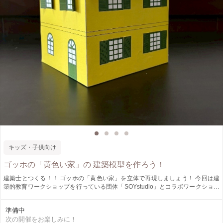
キッズ・子供向け
ゴッホの「黄色い家」の 建築模型を作ろう！
建築士とつくる！！ ゴッホの「黄色い家」を立体で再現しましょう！ 今回は建
築的教育ワークショップを行っている団体「SOYstudio」とコラボワークショッ
プです。 「ゴッホってどんな人？」「黄色い家とは？」 人物やこの名画の背景
のお話からスタートします。 建築士の指導のもと、本格的な模型を作りなが
準備中
ら、画家たちの暮らしや思いにふれてみよう。 ゴッホの世界へ入り込もう！ 絵
次の開催をお楽しみに！
画と建築の世界を楽しく学べる機会です。 是非体験ください。