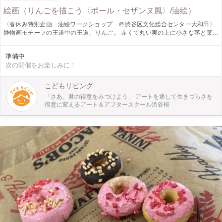
絵画（りんごを描こう〈ポール・セザンヌ風〉/油絵）
〈春休み特別企画 油絵ワークショップ ＠渋谷区文化総合センター大和田〉
静物画モチーフの王道中の王道、りんご。 赤くて丸い実の上に小さな茎と葉っ
ぱがついている、アイコン的なイメージが定着しているりんごですが、よく観察
すると中心に向かって深い凸凹がある不規則な形で、熟れ具合による色のグラデ
準備中
ーションや皮の模様など、表現力を求められる奥の深いモチーフです。 著名な
次の開催をお楽しみに！
画家はみんなと言っていいほどりんごの絵を描いていますが、中でもポール・セ
ザンヌは「りんごでパリを驚かせたい」と言って、りんごをを描くことを通して
自身の絵画の追求をしたことで知られています。 本ワークショップではこの
こどもリビング
「ポール・セザンヌのりんご」を参考にして、モチーフとしてのりんごに向き合
「さあ、君の得意をみつけよう」 アートを通して生きづらさを
います。 油絵の基本的な技術を学びながら、りんごの形、色、模様、陰影など
得意に変えるアート＆アフタースクール渋谷桜
をあらためて観察してみましょう。 ピカソもゴッホもセザンヌも、みんなが描
いてきたりんごの絵。 この機会にぜひ体験してみてください。