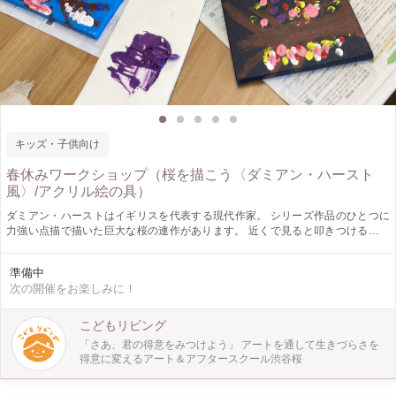
キッズ・子供向け
春休みワークショップ（桜を描こう〈ダミアン・ハースト
風〉/アクリル絵の具）
ダミアン・ハーストはイギリスを代表する現代作家。 シリーズ作品のひとつに
力強い点描で描いた巨大な桜の連作があります。 近くで見ると叩きつけるよう
な絵の具の飛沫ですが、遠くから見ると大振りの枝に咲き誇るさくらの花。 上
手下手とは別の次元の、見る人を圧倒するパワフルな作品です。 本ワークショ
準備中
ップではこの「ダミアン・ハーストの桜」を参考にして、感覚的な絵画表現を体
次の開催をお楽しみに！
験します。 感覚で大きく手を動かして、絵の具の質感、色彩の効果を体感して
みましょう。 この機会にぜひ体験してみてください。
こどもリビング
「さあ、君の得意をみつけよう」 アートを通して生きづらさを
得意に変えるアート＆アフタースクール渋谷桜