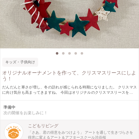
キッズ・子供向け
オリジナルオーナメントを作って、クリスマスリースにしよ
う！
だんだんと寒さが増し、冬の訪れが感じられる時期になりました。 クリスマス
に向け気分も高まってきますね。 今回はオリジナルのクリスマスリースを作り
ます! まずは様々なモチーフから好きな形を選び粘土でリースに飾るオーナメン
トを作りましょう。 「クリスマスと言えばどんなモチーフがあるかな？」 「ど
準備中
んな意味があるのかな？」 「なぜリースを飾るの？」 クリスマスの飾りつけ
次の開催をお楽しみに！
は、クリスマスカラーと呼ばれる赤・白・緑の3色が基調となっており、色にも
それぞれに意味があります。 クリスマスについて学びながらリース作りを楽し
みましょう！ 最後はリースに自分のオーナメントとリボンやパーツを飾りオリ
こどもリビング
ジナルに仕上げます。 この機会にぜひ挑戦してみてください。
「さあ、君の得意をみつけよう」 アートを通して生きづらさを
得意に変えるアート＆アフタースクール渋谷桜