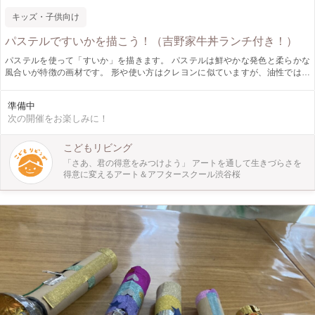
キッズ・子供向け
パステルですいかを描こう！（吉野家牛丼ランチ付き！）
パステルを使って「すいか」を描きます。 パステルは鮮やかな発色と柔らかな
風合いが特徴の画材です。 形や使い方はクレヨンに似ていますが、油性ではな
いためにクレヨンよりも伸びが良く、お子さまでも手軽に描くことができます。
また、絵具のように色を混ぜることができないため、混色による濁りが起こら
準備中
ず、パステルの鮮やかな発色がそのまま作品に反映されます。 黒と緑の縞模様
次の開催をお楽しみに！
の皮部分と鮮やかな赤い実のコントラストが印象的な「すいか」は、パステルの
モチーフにぴったり。 切り口を横から見た時の黒いタネや、緑→白→赤のグラ
デーションも描きどころです。 今回は吉野家さん提供の牛丼が付きます。 すい
こどもリビング
かは描き終わってからデザートにいただきましょう！ この機会にぜひ体験して
「さあ、君の得意をみつけよう」 アートを通して生きづらさを
みてください。 ※写真は以前の会場の様子です。今回はこどもリビングにて赤
得意に変えるアート＆アフタースクール渋谷桜
スイカのみとなります。