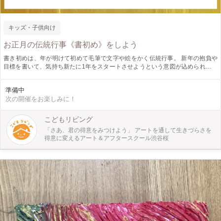
キッズ・子供向け
お正月の伝統行事《書初め》をしよう
書き初めは、年が明けて初めて毛筆で文字や絵をかく伝統行事。 新年の抱負や
目標を書いて、気持ち新たに1年をスタートさせようという意図が込められてい
ます。 本ワークショップでは、自分で言葉を選んで、そのまま飾れる書画用の
色紙に書きます。 定番の書初めフレーズはもちろん、好きな言葉や絵本の一節
準備中
でもOK。 筆を持ち、何を書くか考え、緊張感を持って書き直しできない1枚の
次の開催をお楽しみに！
色紙に向かう。 心をこめて書いた文字は、2024年の最初の言葉として印象深く
心に残ることと思います。 是非この機会にご参加ください。
こどもリビング
「さあ、君の得意をみつけよう」 アートを通して生きづらさを
得意に変えるアート＆アフタースクール渋谷桜