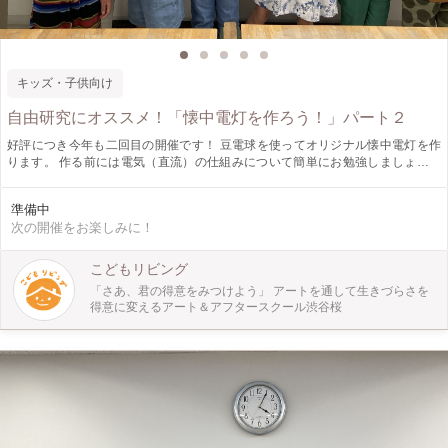
キッズ・子供向け
自由研究にオススメ！「懐中電灯を作ろう！」パート２
好評につき今年も二回目の開催です！ 豆電球を使ってオリジナル懐中電灯を作
ります。 作る前には電気（直流）の仕組みについて簡単にお勉強しましょう。
仕組みや構造がわかると身近にある道具への興味も深まることでしょう。 材料
は身近なものを使い、最後はそれぞれ好きなデコレーションをしてオリジナルに
準備中
仕上げます。 今年の自由研究はこれで決まり！ この機会にぜひご参加くださ
次の開催をお楽しみに！
い。 ※写真は昨年の別会場です。 ※スペースの関係上付き添いはご遠慮いただ
いております。 ※ご本人で手元や工程の写真撮影をしていただく事が可能で
す。スタッフもサポートいたします。
こどもリビング
「さあ、君の得意をみつけよう」 アートを通して生きづらさを
得意に変えるアート＆アフタースクール渋谷桜