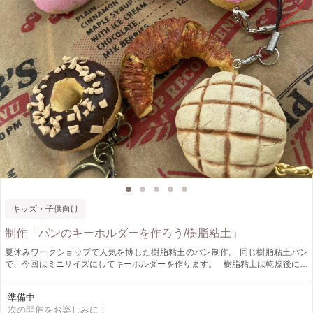
キッズ・子供向け
制作「パンのキーホルダーを作ろう/樹脂粘土」
夏休みワークショップで人気を博した樹脂粘土のパン制作。 同じ樹脂粘土パン
で、今回はミニサイズにしてキーホルダーを作ります。 樹脂粘土は乾燥後にプ
ラスチックのような質感になる粘土です。 柔らかいのでお子さまにも扱いやす
く、着色にも適しているため、 食べ物や人物などみずみずしい質感を出すのに
準備中
向いています。 固まる前はパン生地とよく似ているので、パン作りの擬似体験
次の開催をお楽しみに！
が こねる、切る、丸めるなど、本物のパンを作るのと同じようにして作りま