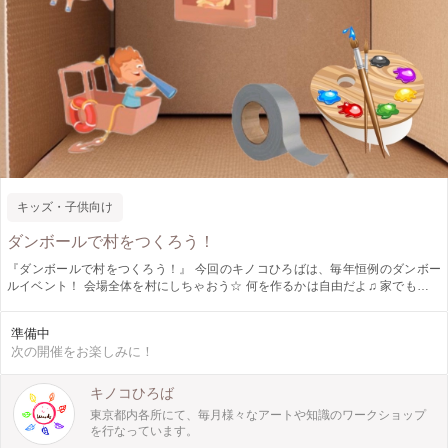
キッズ・子供向け
ダンボールで村をつくろう！
『ダンボールで村をつくろう！』 今回のキノコひろばは、毎年恒例のダンボー
ルイベント！ 会場全体を村にしちゃおう☆ 何を作るかは自由だよ♫ 家でも車で
も生き物でも！好きなものを思いっきり作ってね！ ～週末アートふれあい体験
～『 キノコひろば 』 キノコひろばは、東京都内でお子さま向け工作ワーク
準備中
ショップ・自然の中で季節を感じるプレイパークを月に１回開催しています。
次の開催をお楽しみに！
親子で、お友達と、小学生以上のお子さまならもちろん一人でも！ 自然やアー
トと触れ合えるキノコひろばにぜひ遊びにきてくださいね！
キノコひろば
東京都内各所にて、毎月様々なアートや知識のワークショップ
を行なっています。