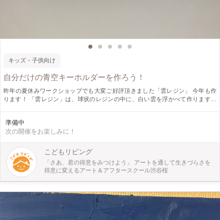
キッズ・子供向け
自分だけの青空キーホルダーを作ろう！
昨年の夏休みワークショップでも大変ご好評頂きました「雲レジン」 今年も作
ります！ 「雲レジン」は、球状のレジンの中に、白い雲を浮かべて作ります。
ひとりひとりお好きなブルーを選んで頂き、雲は練り消しで表現します。 ピン
セットを使う細かい作業ですが、できあがりは空を結晶にして閉じ込めたような
準備中
美しさです。 自分だけの青空をつくって夏休みの思い出にしませんか？ この機
次の開催をお楽しみに！
会にぜひ挑戦してみてください。
こどもリビング
「さあ、君の得意をみつけよう」 アートを通して生きづらさを
得意に変えるアート＆アフタースクール渋谷桜