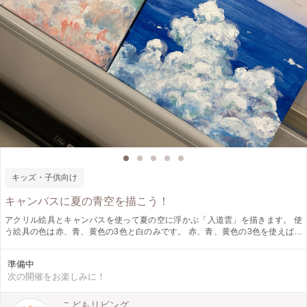
キッズ・子供向け
キャンバスに夏の青空を描こう！
アクリル絵具とキャンバスを使って夏の空に浮かぶ「入道雲」を描きます。 使
う絵具の色は赤、青、黄色の3色と白のみです。 赤、青、黄色の3色を使えば全
ての色が作り出せるという、色彩の基本を学びます。 小学校や幼稚園、保育園
では、絵具といえば水彩絵具。 アクリル絵具とキャンバスでは、水彩絵具と画
準備中
用紙とはまったく異なる結果が得られます。 新しい手法に触れることで、表現
次の開催をお楽しみに！
の楽しさや幅の広さを知り、興味を持つきっかけを作ることを目的としていま
す。 この機会にぜひご参加ください。
こどもリビング