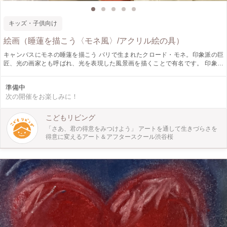
キッズ・子供向け
絵画（睡蓮を描こう〈モネ風〉/アクリル絵の具）
キャンバスにモネの睡蓮を描こう パリで生まれたクロード・モネ。印象派の巨
匠、光の画家とも呼ばれ、光を表現した風景画を描くことで有名です。 印象派
とは19世紀後半のフランスで起こった芸術活動です。光や色の印象をそのまま表
現することを重視していました。 そんな数ある印象派の作品の中でも有名な、
準備中
モネの睡蓮風の作品を作りましょう。 モネの作品にぴったりの色をこちらでご
次の開催をお楽しみに！
用意いたします。 アクリル絵具を使用しますので、ナイフで盛って厚みのある
作品にしたり、スポンジで色をボカしたり、様々な方法で自分だけの睡蓮を描い
てみましょう。
こどもリビング
「さあ、君の得意をみつけよう」 アートを通して生きづらさを
得意に変えるアート＆アフタースクール渋谷桜