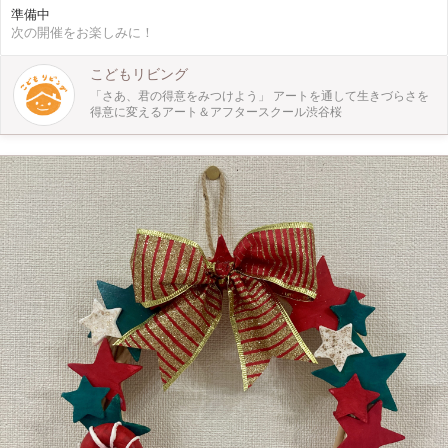
とでしょう。 材料は身近なものを使い、最後はそれぞれ好きなデコレーション
準備中
をしてオリジナルに仕上げます。 今年の自由研究はこれで決まり！ この機会に
次の開催をお楽しみに！
ぜひご参加ください。
こどもリビング
「さあ、君の得意をみつけよう」 アートを通して生きづらさを
得意に変えるアート＆アフタースクール渋谷桜