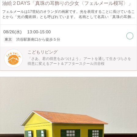
油絵２DAYS「真珠の耳飾りの少女〈フェルメール模写〉」
フェルメールは17世紀のオランダの画家です。光を表現することに長けているこ
とから「光の魔術師」とも呼ばれています。 名画として名高い「真珠の耳飾り
の少女」はフェルメールの代表作です。 本ワークショップは、油絵の基本的な
描き方を学びながらフェルメールの表現を体験します。 フェルメール・ブルー
08/26(水) 13:00-15:00
と呼ばれる鮮やかな青、差し込む光を受けた顔の明暗、耳飾りの光の反射など、
描きどころはたくさん！ この機会にぜひ体験してみてください。
東京
渋谷駅新南口から徒歩５分
こどもリビング
「さあ、君の得意をみつけよう」 アートを通して生きづらさを
得意に変えるアート＆アフタースクール渋谷桜