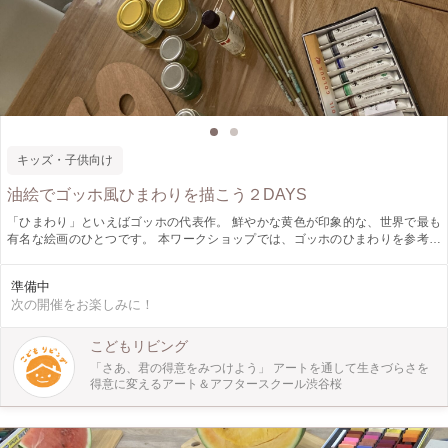
キッズ・子供向け
油絵でゴッホ風ひまわりを描こう２DAYS
「ひまわり」といえばゴッホの代表作。 鮮やかな黄色が印象的な、世界で最も
有名な絵画のひとつです。 本ワークショップでは、ゴッホのひまわりを参考に
しながら、実際のひまわりをモチーフに油絵を学びます。 ゴッホの「ひまわ
り」の逸話や、油絵の特性など、絵画の豆知識を織り交ぜながら作品に仕上げま
準備中
す。 7/28-29の2日間で仕上げるプログラムです。 （1日のみの参加でもできる限
次の開催をお楽しみに！
り仕上げるよう促します。1日分の返金はありません） 夏にぴったりの「ひまわ
り」。 この機会にぜひ体験してみてください。
こどもリビング
「さあ、君の得意をみつけよう」 アートを通して生きづらさを
得意に変えるアート＆アフタースクール渋谷桜