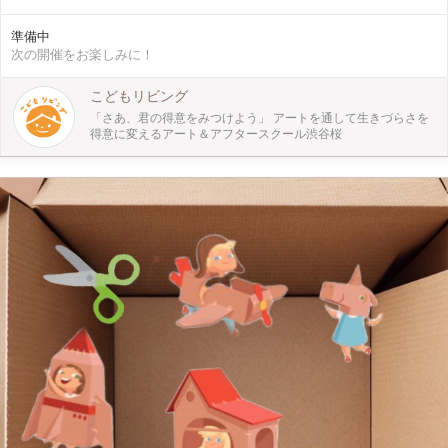
っている方もいるかもしれません。 本ワークショップでは、バレンタインに合
わせて、ジム・ダインをオマージュしたハートアートを描きます。 同じハート
準備中
型の中から様々な色や大きさを組み合わせ、画面を構成することを学びます。
次の開催をお楽しみに！
画材は、ジム・ダインのポップな画風に合わせ、鮮やかな発色が特徴のパステル
を用います。 この機会にぜひ体験してみてください。
こどもリビング
「さあ、君の得意をみつけよう」 アートを通して生きづらさを
得意に変えるアート＆アフタースクール渋谷桜