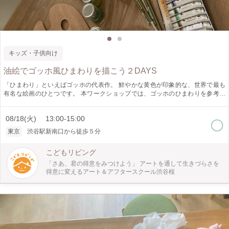
キッズ・子供向け
油絵でゴッホ風ひまわりを描こう２DAYS
「ひまわり」といえばゴッホの代表作。 鮮やかな黄色が印象的な、世界で最も
有名な絵画のひとつです。 本ワークショップでは、ゴッホのひまわりを参考に
しながら、実際のひまわりをモチーフに油絵を学びます。 ゴッホの「ひまわ
り」の逸話や、油絵の特性など、絵画の豆知識を織り交ぜながら作品に仕上げま
08/18(火) 13:00-15:00
す。 2日間で仕上げるプログラムです。（1日のみの参加の場合でも返金はあり
ません） 夏にぴったりの「ひまわり」。 この機会にぜひ体験してみてくださ
東京
渋谷駅新南口から徒歩５分
い。
こどもリビング
「さあ、君の得意をみつけよう」 アートを通して生きづらさを
得意に変えるアート＆アフタースクール渋谷桜