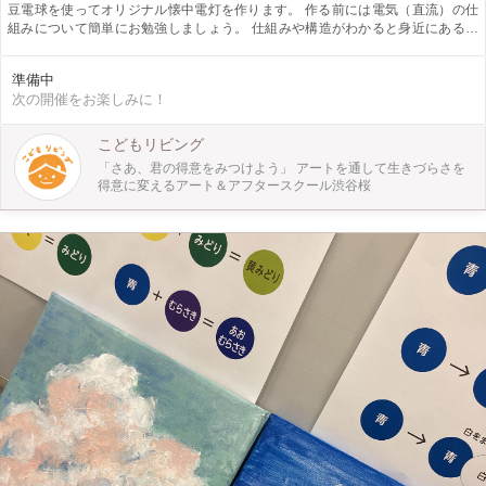
豆電球を使ってオリジナル懐中電灯を作ります。 作る前には電気（直流）の仕
組みについて簡単にお勉強しましょう。 仕組みや構造がわかると身近にある道
具への興味も深まることでしょう。 材料は身近なものを使い、最後はそれぞれ
好きなデコレーションをしてオリジナルに仕上げます。 今年の自由研究はこれ
準備中
で決まり！ この機会にぜひご参加ください。
次の開催をお楽しみに！
こどもリビング
「さあ、君の得意をみつけよう」 アートを通して生きづらさを
得意に変えるアート＆アフタースクール渋谷桜