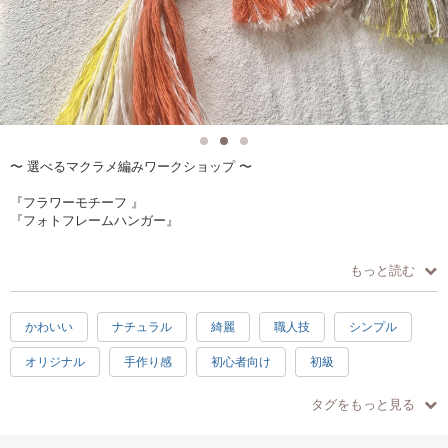
〜 選べるマクラメ編みワークショップ 〜
『フラワーモチーフ 』
『フォトフレームハンガー』
もっと読む
↓ 今回3種類から選べる内容↓
A.
かわいい
ナチュラル
綺麗
職人技
シンプル
編み模様を極める！フォトフレームハンガー ( 写真/鏡/フォトフレーム
等決まったアイテムがある方は当日持ち込み )
オリジナル
手作り感
初心者向け
初級
約1.5〜2時間 / ¥3300
日常使い
プレゼント
楽しい
充実感
達成感
B.
タグをもっと見る
フラワーモチーフ編みのミニチャーム
30分
1時間
1.5時間
2時間
シニア歓迎
約30〜40分 / ¥1870