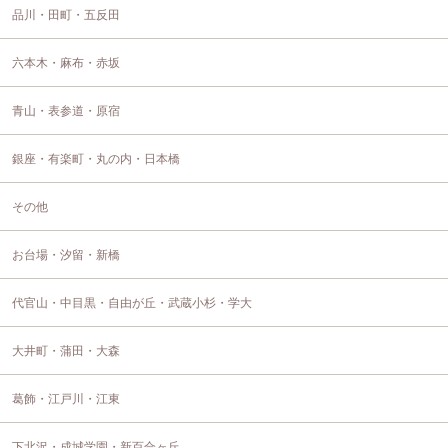
品川・田町・五反田
六本木・麻布・赤坂
青山・表参道・原宿
銀座・有楽町・丸の内・日本橋
その他
お台場・汐留・新橋
代官山・中目黒・自由が丘・武蔵小杉・学大
大井町・蒲田・大森
葛飾・江戸川・江東
下北沢・成城学園・新百合ヶ丘