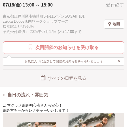
07/18(金) 13:00 ～ 15:00
受付終了
駅近
徒歩5分以内
汚れない
手ぶらOK
C.
フラワーモチーフ編みのストラップ
東京都江戸川区南篠崎町3-1-11メゾンSUGAII 101
約1.5時間ほど / ¥3080
zakka Douce店内ワークショップブース
地図
瑞江駅より徒歩3分
予約受付締切： 2025年07月17日 (木) 17:00まで
◆ A〜Cアイテム
お好きな組み合わせでご予約いただけます
※ 1予約につき1ドリンク付き
次回開催のお知らせを受け取る
×
お気に入りに追加して開催のお知らせをもらいましょう
すべての日程を見る
当日の流れ・雰囲気
1: マクラメ編み初心者さんも安心！
編み方を一からレクチャーいたします！