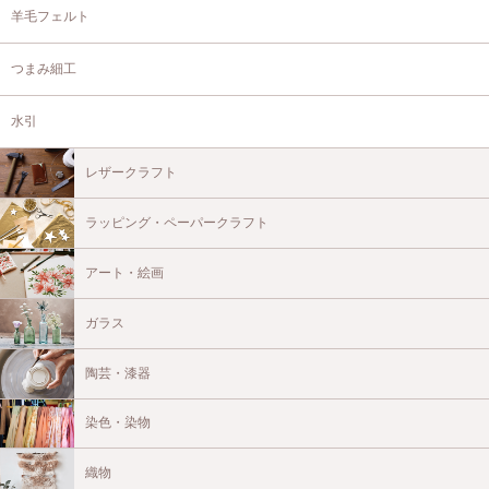
羊毛フェルト
つまみ細工
水引
レザークラフト
ラッピング・ペーパークラフト
アート・絵画
ガラス
陶芸・漆器
染色・染物
織物