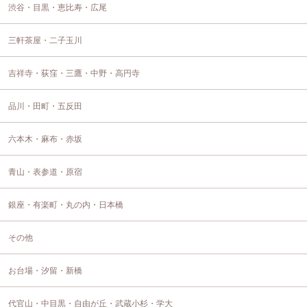
渋谷・目黒・恵比寿・広尾
三軒茶屋・二子玉川
吉祥寺・荻窪・三鷹・中野・高円寺
品川・田町・五反田
六本木・麻布・赤坂
青山・表参道・原宿
銀座・有楽町・丸の内・日本橋
その他
お台場・汐留・新橋
代官山・中目黒・自由が丘・武蔵小杉・学大