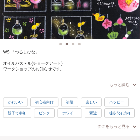
WS 「つるしびな」
オイルパステル(チョークアート)
ワークショップのお知らせです。
今回はつるんとしたお雛様を描いてみましょう、初心者様にも描きやす
もっと読む
いデザインになってます。
もちろん下絵や見本もありますのでご安心を❣️線をなぞったり、塗り絵し
かわいい
初心者向け
初級
楽しい
ハッピー
てる感覚で出来ちゃったりします！背景の模様は自分でアレンジもOK。
親子で参加
ピンク
ホワイト
駅近
徒歩5分以内
お部屋に飾って可愛いインテリアに！
自分だけの手作りボードを見ながら
手ぶらOK
日常使い
キッズ
子供歓迎
お手頃
3月を楽しく過ごしましょう♪
タグをもっと見る
グリーン
イェロー
ナチュラル
綺麗
職人技
＊チョークアート ワークショップ＊