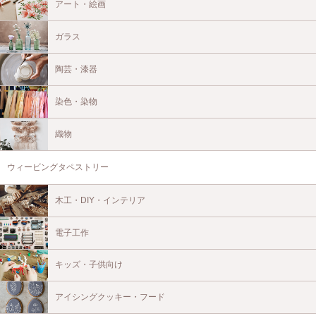
アート・絵画
ガラス
陶芸・漆器
染色・染物
織物
ウィービングタペストリー
木工・DIY・インテリア
電子工作
キッズ・子供向け
アイシングクッキー・フード