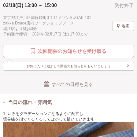
02/18(日) 13:00 ～ 15:00
受付終了
自由研究
驚き
素敵
感激
充実感
癒し
⁡ ◇講師◇
«atelier hiro »
2時間
夏休み
シニア歓迎
パープル
ブラウン
東京都江戸川区南篠崎町3-1-11メゾンSUGAII 101
@osachan_31
zakka Douce店内ワークショップブース
長田弘美(おさだひろみ)
地図
ブルー
水色
ブラック
グレー
瑞江駅より徒歩3分
(チョークアート・オイルパステルアート)
予約受付締切： 2024年02月17日 (土) 17:00まで
◇メニュー◇
「つるしびな」
次回開催のお知らせを受け取る
◇受講料◇
2150円 (税込2365円)
×
お気に入りに追加して開催のお知らせをもらいましょう
⁡＊15×15㎝ボード
＊ドリンク付き
すべての日程を見る
クレヨンのような形の「オイルパステル」を塗って指でくるくる混ぜて
色のグラデーションを楽しむアートです。
指を使うのでリラックス効果もあるんですよ〜?上手くより楽しく描いて
みましょ〜?
当日の流れ・雰囲気
下絵が描いてあるので、
1: いろをグラデーションになるように配置し
絵が苦手？って思うかたも塗り絵みたいに。
境界線を指でくるくるしてぼかして描いていきます
はみ出しても大丈夫、後から直せます。
講師が一緒に描きながら説明します。