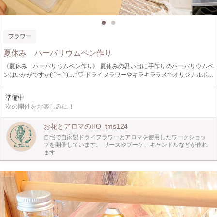
フラワー
夏休み ハーバリウムペン作り
《夏休み ハーバリウムペン作り》 夏休みの思い出に手作りのハーバリウムペ
ンはいかがですか(*˘︶˘*).｡.:*♡ ドライフラワーやキラキララメでオリジナルボー
ルペンが作れます☆ 大人の方お一人、親子でのご参加も大歓迎です！
準備中
次の開催をお楽しみに！
お花とアロマのHO_tms124
自宅で自家製ドライフラワーとアロマを使用したワークショッ
プを開催しています。 リースやブーケ、キャンドルなどが作れ
ます