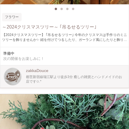
フラワー
～2024クリスマスツリー～ ｢吊るせるツリー｣
【2024クリスマスツリー】 ｢吊るせるツリー｣ 今年のクリスマスは手作りのミニ
ツリーを飾りませんか✨️ 紐を付けてつるしたり、ガーランド風にしたりと飾り方
は無限大です(⁠ ⁠ꈍ⁠ᴗ⁠ꈍ⁠) ◇日時◇ 11月7日㈭、11月21日㈭、11月29日㈮ 10:00〜
12:00,13:00〜15:00 ◇募集人数◇ 各回3名様 ◇参加料金◇ 2400円(税込) 他のア
準備中
イテムを作りたい方はご相談ください! ～ WinWin_ww_Project 割引 ～ ひとり親
次の開催をお楽しみに！
家庭で生活されている方、ご本人、お子様 障害をお持ちで生活されている方、
ご本人、お子様 該当される方へお気持ちではありますが 作品ご購入時、ワーク
ショップ参加費を 少しでもたくさんの方へ癒しをお届けしたい思いより 微力で
zakkaDouce
はありますが 各10%ずつ割り引きさせて頂きます◇.* ※ひとり親証明確認の出
都営新宿線瑞江駅より徒歩3分 癒しの雑貨とハンドメイドのお
来る書類 障害者証明確認の出来る書類の ご提示をお願い致します。 ～ 利用登録
店です✩.*
会員割引 ～ 作品ご購入時、ワークショップ参加費を 日頃の感謝を込めまして コ
チラもお気持ちではありますが 10%割り引きさせて頂きます** ☆上記割引は該
当分併用致します☆ ※ワークショップのご参加での割引利用は 当日店頭にて差
額分を精算させて頂きます。 ◇講師◇ HO_tms124 @ho_tms124 ◇場所◇
zakka&hairsalon Douce 店内 ワークショップスペース 江戸川区南篠崎田町3-1-1
メゾンSUGA II 1F 都営新宿線瑞江駅南口より徒歩3分 03-6638-6050