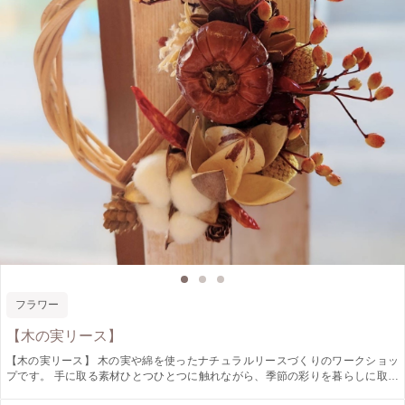
フラワー
【木の実リース】
【木の実リース】 木の実や綿を使ったナチュラルリースづくりのワークショッ
プです。 手に取る素材ひとつひとつに触れながら、季節の彩りを暮らしに取り
入れてみませんか(*˘︶˘*).｡.:*♡ ◇日時◇ 9月3日㈬、17日㈬ 10:00〜11:30、