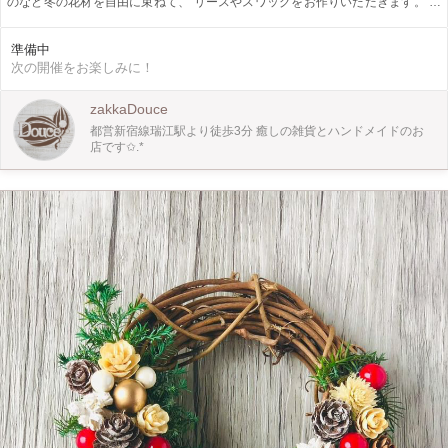
のなど冬の花材を自由に束ねて、 リースやスワッグをお作りいただきます。 ツ
ルものなども調達予定ですので、大人なクリスマスアイテムをお楽しみください
ね。 ＊写真はイメージになります。 当日の仕入れ等によりデザイン花材変わる
準備中
可能性があります事ご了承ください^ ^ ◇制作アイテム◇ リース(直径25~30cm
次の開催をお楽しみに！
程) スワッグ
zakkaDouce
都営新宿線瑞江駅より徒歩3分 癒しの雑貨とハンドメイドのお
店です✩.*