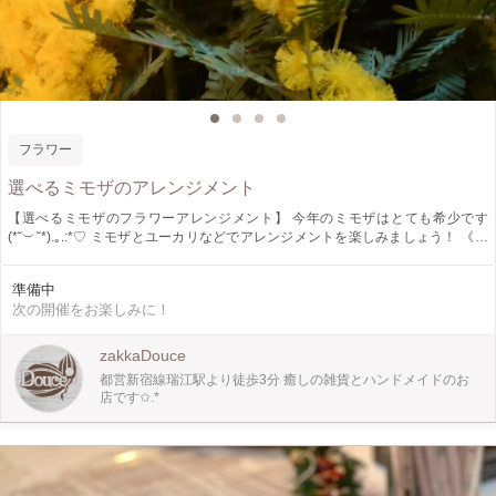
フラワー
選べるミモザのアレンジメント
【選べるミモザのフラワーアレンジメント】 今年のミモザはとても希少です
(*˘︶˘*).｡.:*♡ ミモザとユーカリなどでアレンジメントを楽しみましょう！ 《内
容》 ①スワッグ ②リース ③ガーランド ※ご予約時にメニューを申告ください
準備中
次の開催をお楽しみに！
zakkaDouce
都営新宿線瑞江駅より徒歩3分 癒しの雑貨とハンドメイドのお
店です✩.*