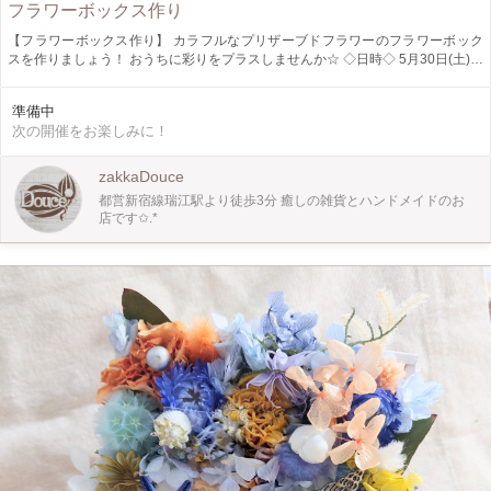
フラワーボックス作り
【フラワーボックス作り】 カラフルなプリザーブドフラワーのフラワーボック
スを作りましょう！ おうちに彩りをプラスしませんか☆ ◇日時◇ 5月30日(土)、
5月31日(日) 10:00〜11:30 12:00〜13:30 14:00〜15:30 6月4日(木) 10:00〜11:30
◇募集人数◇ 各回4名様 他のアイテムを作りたい方はご相談ください!
準備中
【WinWin_ww_Project 割引】 ひとり親家庭で生活されている方、ご本人、お子
次の開催をお楽しみに！
様 障害をお持ちで生活されている方、ご本人、お子様 該当される方へお気持ち
ではありますが 作品ご購入時、ワークショップ参加費を 少しでもたくさんの方
へ癒しをお届けしたい思いより 微力ではありますが 各10%ずつ割り引きさせて
zakkaDouce
頂きます◇.* ※ひとり親証明確認の出来る書類 障害者証明確認の出来る書類の
都営新宿線瑞江駅より徒歩3分 癒しの雑貨とハンドメイドのお
ご提示をお願い致します。 【利用登録会員割引】 作品ご購入時、ワークショッ
店です✩.*
プ参加費を 日頃の感謝を込めまして コチラもお気持ちではありますが 10%割り
引きさせて頂きます** ☆上記割引は該当分併用致します☆ ※ワークショップの
ご参加での割引利用は 当日店頭にて差額分を精算させて頂きます。 ◇講師◇
《HO_tms124》 @ho_tms124 ◇場所◇ zakka&hairsalon Douce 店内 ワークシ
ョップスペース 江戸川区南篠崎町3-1-11メゾンSUGA II 1F 都営新宿線瑞江駅南
口より徒歩3分 03-6638-6050