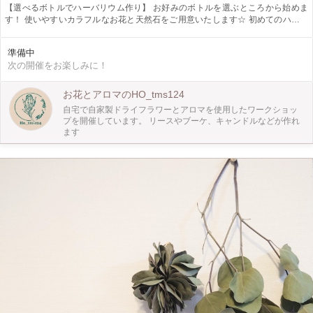
【選べるボトルでハーバリウム作り】 お好みのボトルを選ぶところから始めま
す！ 使いやすいカラフルなお花と天然石をご用意いたします☆ 初めてのハーバ
リウムを一緒に作りませんか(*˘︶˘*).｡.:*♡ ①ハートボトル(プラスチック) 小瓶
10cm(ガラス) ¥1,300(税込) ②中瓶17cm(ガラス) ¥2,200(税込) ③大瓶
準備中
22cm(ガラス) 電球(プラスチック) ¥4,000(税込) ④ハーバリウムボールペン
次の開催をお楽しみに！
¥2,200(税込)
お花とアロマのHO_tms124
自宅で自家製ドライフラワーとアロマを使用したワークショッ
プを開催しています。 リースやブーケ、キャンドルなどが作れ
ます