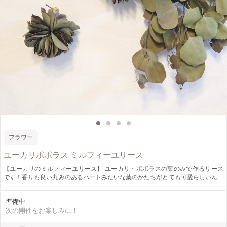
フラワー
ユーカリポポラス ミルフィーユリース
【ユーカリのミルフィーユリース】 ユーカリ・ポポラスの葉のみで作るリース
です！香りも良い丸みのあるハートみたいな葉のかたちがとても可愛らしいんで
す(*˘︶˘*).｡.:*♡ 直径15cm程。 ◇日時◇ 9月25日(木) 10:00〜11:30 ◇募集人数◇
各回3名様 他のアイテムを作りたい方はご相談ください! 【WinWin_ww_Project
準備中
割引】 ひとり親家庭で生活されている方、ご本人、お子様 障害をお持ちで生活
次の開催をお楽しみに！
されている方、ご本人、お子様 該当される方へお気持ちではありますが 作品ご
購入時、ワークショップ参加費を 少しでもたくさんの方へ癒しをお届けしたい