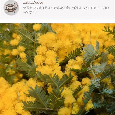
思いより 微力ではありますが 各10%ずつ割り引きさせて頂きます◇.* ※ひとり
zakkaDouce
親証明確認の出来る書類 障害者証明確認の出来る書類の ご提示をお願い致しま
都営新宿線瑞江駅より徒歩3分 癒しの雑貨とハンドメイドのお
す。 【利用登録会員割引】 作品ご購入時、ワークショップ参加費を 日頃の感謝
店です✩.*
を込めまして コチラもお気持ちではありますが 10%割り引きさせて頂きます**
☆上記割引は該当分併用致します☆ ※ワークショップのご参加での割引利用は
当日店頭にて差額分を精算させて頂きます。 ◇講師◇ 《HO_tms124》
@ho_tms124 ◇場所◇ zakka&hairsalon Douce 店内 ワークショップスペース 江
戸川区南篠崎田町3-1-1 メゾンSUGA II 1F 都営新宿線瑞江駅南口より徒歩3分
03-6638-6050 ◇ご予約方法◇ 《Douce》Instagram @zakka_douce プロフィー
ルトップページ記載ホームページのご予約フォームよりお受けしております。
https://reserva,be/douce #ドライフラワー #ユーカリポポラス #ユーカリリース #
ユーカリミルフィーユリース #リーフリース #ワークショップ