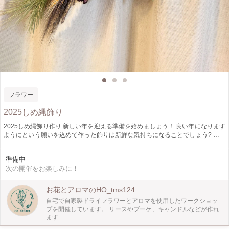
フラワー
2025しめ縄飾り
2025しめ縄飾り作り 新しい年を迎える準備を始めましょう！ 良い年になります
ようにという願いを込めて作った飾りは新鮮な気持ちになることでしょう? 自分
らしいデザインで新年をお祝いしていただきたいです✨️ しめ縄土台、花材など必
要や材料はすべてご用意いたします。 《講習費》 ¥5,500(税込) 《時間》
準備中
10:00〜12:30 《開催場所》 講師自宅
次の開催をお楽しみに！
お花とアロマのHO_tms124
自宅で自家製ドライフラワーとアロマを使用したワークショッ
プを開催しています。 リースやブーケ、キャンドルなどが作れ
ます