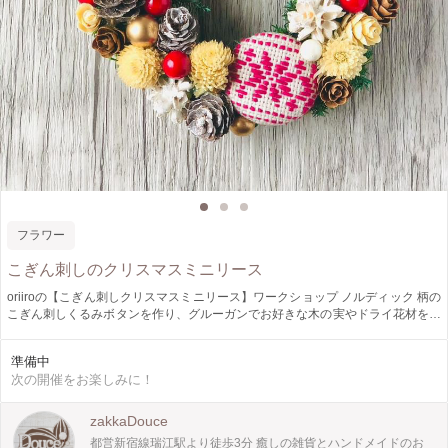
フラワー
こぎん刺しのクリスマスミニリース
oriiroの【こぎん刺しクリスマスミニリース】ワークショップ ノルディック 柄の
こぎん刺しくるみボタンを作り、グルーガンでお好きな木の実やドライ花材をリ
ース土台(10cm)につけてかわいいリースを作ります！ 〇日程〇 11月9日
(土)13:00〜16:00 〇メニュー〇 こぎん刺しクリスマスミニリース ¥5300 ～タ
準備中
イムスケジュール～ 13:00~布、糸選び 13:15〜刺繍 15:00〜くるみボタン仕上げ
次の開催をお楽しみに！
15:15〜リースに花材をグルーガンで接着 ※進捗状況により多少前後します 〇講
師〇 oriiro (こぎん刺し作家) Instagram https://www.instagram.com/oriirokogin/ 〇
場所〇 Douce店内ワークショップスペース 江戸川区南篠崎町3-1-11 都営新宿線
zakkaDouce
江駅南口より徒歩3分 03-6638-6050 ～タイムスケジュール～ 13:00~布、糸選び
都営新宿線瑞江駅より徒歩3分 癒しの雑貨とハンドメイドのお