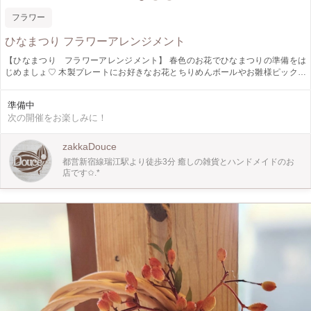
フラワー
ひなまつり フラワーアレンジメント
【ひなまつり フラワーアレンジメント】 春色のお花でひなまつりの準備をは
じめましょ♡ 木製プレートにお好きなお花とちりめんボールやお雛様ピックを
貼り付けて作ります。 長期間美しさを保つプリザーブドフラワーを使用するの
で、来年も飾っていただけます❀ 写真は一例です。花材、資材が写真とは異なる
準備中
場合がございます。 ◇日時◇ 2月19日㈭ 10:00〜11:30 ◇募集人数◇ 各回4名様
次の開催をお楽しみに！
※グルーガンを使用します。 小学生以下のお子様は必ず保護者同伴でのご参加
をお願いいたします。 他のアイテムを作りたい方はご相談ください! ◇講師◇
《HO_tms124》 @ho_tms124 ◇場所◇ zakka&hairsalon Douce 店内 ワークシ
zakkaDouce
ョップスペース 江戸川区南篠崎町3-1-11メゾンSUGA II 1F 都営新宿線瑞江駅南
都営新宿線瑞江駅より徒歩3分 癒しの雑貨とハンドメイドのお
口より徒歩3分 03-6638-6050
店です✩.*