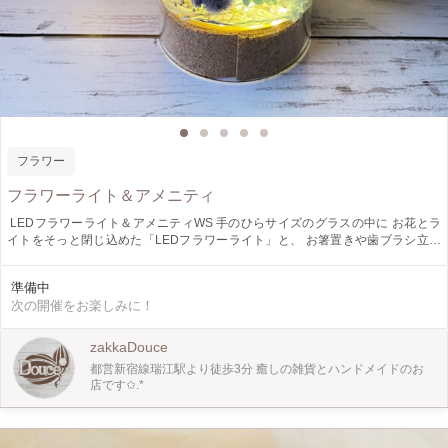
フラワー
フラワーライト＆アメニティ
⁡ LEDフラワーライト＆アメニティWS 手のひらサイズのグラスの中に お花とラ
イトをそっと閉じ込めた「LEDフラワーライト」と、 お箸置きや歯ブラシ立て
をお花で彩る「アメニティ」を作るワークショップです。 日常のひとコマひと
コマに、やさしい光とお花の彩りを添えてみませんか ✨ 【メニュー】 フラワー
準備中
LEDライト 箸置き 歯ブラシ立て ※ご予約時にメニューのご提示をお願いいたし
次の開催をお楽しみに！
ます※ フラワーライトの特徴 • フラワーライトは、インテリアとして飾れるかわ
いい作品です ? • ライトを灯すとお花が照らされ、癒やしの時間を演出します ? •
足元はリボンで飾り、以前の作品よりもライトのオン・オフがしやすくなりまし
zakkaDouce
た。 • プリザーブドフラワーやドライフラワーなど「枯れないお花」を使用する
都営新宿線瑞江駅より徒歩3分 癒しの雑貨とハンドメイドのお
ため、長く楽しめます ? • 大切な方へのプレゼントにもおすすめです ? アメニテ
店です✩.*
ィ（お箸置き・歯ブラシ立て）の特徴 • 毎日使うお箸置きや歯ブラシ立てを、お
花で華やかに彩れます ? • 箸置きは3個、歯ブラシ立ては2個お作りいただけるの
で、ご家族と一緒に使って楽しめます ?‍?‍?‍? • コンパクトなサイズ感で、洗面台
やキッチン、デスク周りなどいろいろな場所に置きやすいです。 • こちらもプリ