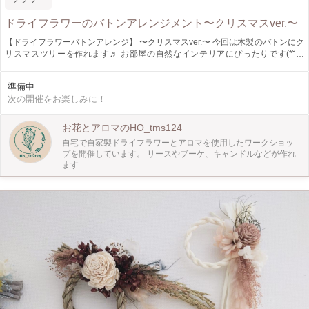
ドライフラワーのバトンアレンジメント〜クリスマスver.〜
【ドライフラワーバトンアレンジ】 〜クリスマスver.〜 今回は木製のバトンにク
リスマスツリーを作れます♬ お部屋の自然なインテリアにぴったりです(*˘︶
˘*).｡.:*♡ ◇募集人数◇ 2名様 ◇参加料金◇ 3,960円(税込) 他のアイテムを作りた
い方はご相談ください!
準備中
次の開催をお楽しみに！
お花とアロマのHO_tms124
自宅で自家製ドライフラワーとアロマを使用したワークショッ
プを開催しています。 リースやブーケ、キャンドルなどが作れ
ます