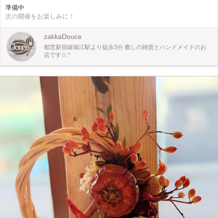
12:00〜13:30 9月24㈬ 13:30〜15:00 ◇募集人数◇ 各回4名様 ◇参加料金◇
準備中
¥2,420(税込) 他のアイテムを作りたい方はご相談ください!
次の開催をお楽しみに！
【WinWin_ww_Project 割引】 ひとり親家庭で生活されている方、ご本人、お子
様 障害をお持ちで生活されている方、ご本人、お子様 該当される方へお気持ち
ではありますが 作品ご購入時、ワークショップ参加費を 少しでもたくさんの方
zakkaDouce
へ癒しをお届けしたい思いより 微力ではありますが 各10%ずつ割り引きさせて
都営新宿線瑞江駅より徒歩3分 癒しの雑貨とハンドメイドのお
頂きます◇.* ※ひとり親証明確認の出来る書類 障害者証明確認の出来る書類の
店です✩.*
ご提示をお願い致します。 【利用登録会員割引】 作品ご購入時、ワークショッ
プ参加費を 日頃の感謝を込めまして コチラもお気持ちではありますが 10%割り
引きさせて頂きます** ☆上記割引は該当分併用致します☆ ※ワークショップの
ご参加での割引利用は 当日店頭にて差額分を精算させて頂きます。 ◇講師◇
《HO_tms124》 @ho_tms124 ◇場所◇ zakka&hairsalon Douce 店内 ワークシ
ョップスペース 江戸川区南篠崎町3-1-11メゾンSUGA II 1F 都営新宿線瑞江駅南
口より徒歩3分 03-6638-6050