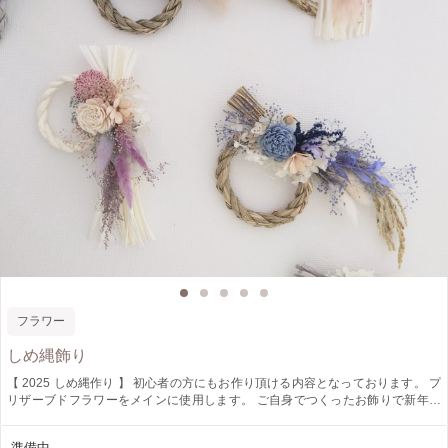
フラワー
しめ縄飾り
【 2025 しめ縄作り 】 初心者の方にもお作り頂ける内容となっております。 プ
リザーブドフラワーをメインに使用します。 ご自身でつくったお飾りで新年を
迎えましょう。 ◇アイテムメニュー参加料金◇ ①しめ縄大サイズ 20~30cm
¥4840税込 ②しめ縄小サイズ10~20cm ¥2420税込 メッセージにてご希望のメニ
準備中