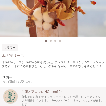
フラワー
木の実リース
【木の実リース】 木の実や綿を使ったナチュラルリースづくりのワークショッ
プです。 手に取る素材ひとつひとつに触れながら、季節の彩りを暮らしに取り
入れてみませんか(*˘︶˘*).｡.:*♡
準備中
次の開催をお楽しみに！
お花とアロマのHO_tms124
自宅で自家製ドライフラワーとアロマを使用したワークショッ
プを開催しています。 リースやブーケ、キャンドルなどが作れ
ます