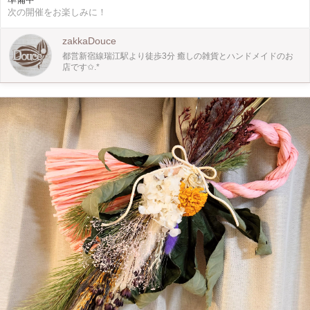
ュー(大/小)をご連絡ください。 ご予約時のお支払いは最低料金の¥2420で設定し
次の開催をお楽しみに！
ております。 大サイズをご希望の方は当日差額をお支払いいただきます。
zakkaDouce
都営新宿線瑞江駅より徒歩3分 癒しの雑貨とハンドメイドのお
店です✩.*