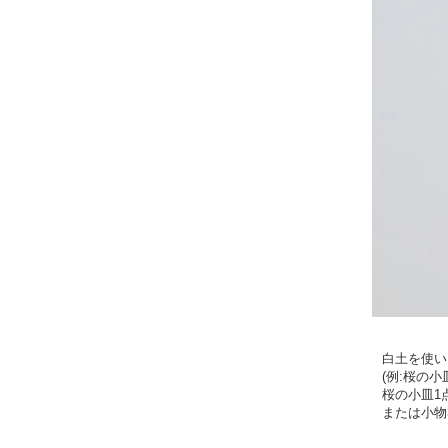
白土を使い
(例:桜の
桜の小皿1
または小物