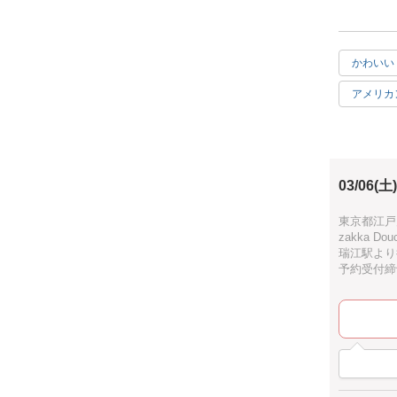
手に乗る範
色は当日は
講師が指定
ブローチや
かわいい
お渡しまで
アメリカ
ご予約お待ち
手ぶらO
1時間
03/06(土)
ホワイト
ナチュラ
東京都江戸川
zakka 
瑞江駅より
予約受付締切：