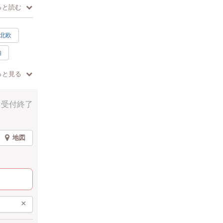
っと読む
ます。
北欧
内
ト
っと見る
受付終了
地図
×