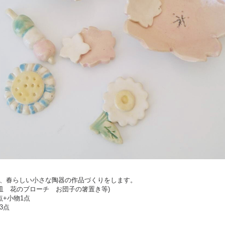
、春らしい小さな陶器の作品づくりをします。
小皿 花のブローチ お団子の箸置き等)
点+小物1点
3点