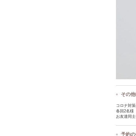
その他
コロナ対策
各回2名様
お友達同士
予約の