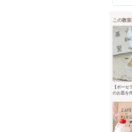
この教室
【ポーセ
のお皿を