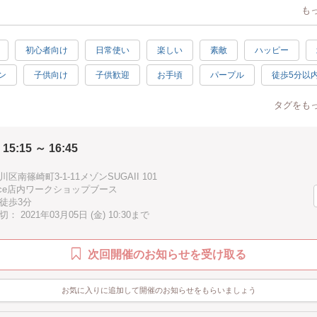
囲の大きさであればどんな形でも自由にお作りいただけます。
も
つけられませんが
された色(ピンク、緑、水色、黄色、白)をおつけし焼成した後お渡しいたし
ヘアゴムのご希望の際は金具も取り付けてお渡しいたします。
初心者向け
日常使い
楽しい
素敵
ハッピー
7日ほどかかります。
ン
子供向け
子供歓迎
お手頃
パープル
徒歩5分以
しております⸜❤︎⸝‍
K
オリジナル
手作り感
初級
クリスマス
プレゼン
タグをも
1.5時間
冬
ツリー
親子で参加
ピンク
グリーン
 15:15 ～ 16:45
ゴールド
イェロー
ブラウン
ブルー
水色
ル
区南篠崎町3-1-11メゾンSUGAII 101
Douce店内ワークショップブース
徒歩3分
 2021年03月05日 (金) 10:30まで
次回開催のお知らせを受け取る
お気に入りに追加して開催のお知らせをもらいましょう